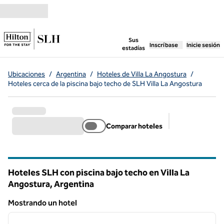
Saltar a contenido
,
abre una pestaña n
Sus
Inscríbase
Inicie sesión
estadías
Ubicaciones
/
Argentina
/
Hoteles de Villa La Angostura
/
Hoteles cerca de la piscina bajo techo de SLH Villa La Angostura
Comparar hoteles
Filtros sugerid
Hoteles SLH con piscina bajo techo en Villa La
Angostura, Argentina
Mostrando un hotel
1
/
12
Mostrando un hotel
imagen anterior
siguie
1 de 12