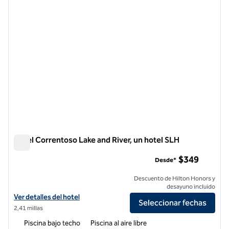
Hotel Correntoso Lake and River, un hotel SLH
Hotel Correntoso Lake and River, un hotel SLH
$349
Desde*
Descuento de Hilton Honors y
desayuno incluido
Ver detalles del hotel Correntoso Lake and River, un hotel SLH
Ver detalles del hotel
Seleccionar fechas
2,41 millas
Piscina bajo techo
Piscina al aire libre