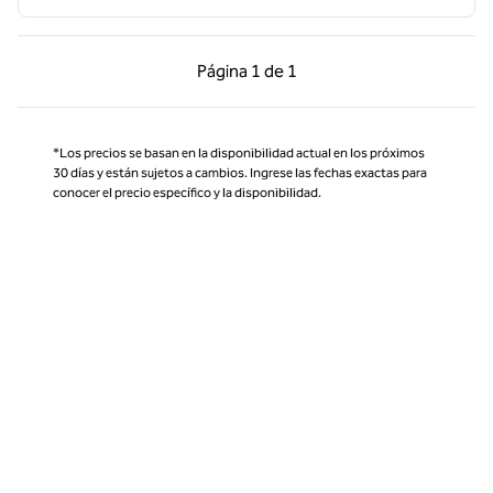
Página anterior, 1 de 1
Página siguiente, 1 d
Página
1 de 1
Página 1 de 1
*Los precios se basan en la disponibilidad actual en los próximos
30 días y están sujetos a cambios. Ingrese las fechas exactas para
conocer el precio específico y la disponibilidad.