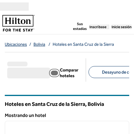
Saltar a contenido
,
abre una pestaña n
Sus
Inscríbase
Inicie sesión
estadías
Ubicaciones
/
Bolivia
/
Hoteles en Santa Cruz de la Sierra
Comparar
Desayuno de corte
hoteles
Filtros sugeridos
Hoteles en Santa Cruz de la Sierra, Bolivia
Mostrando un hotel
1
/
12
Mostrando un hotel
imagen anterior
siguie
1 de 12