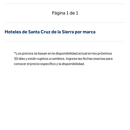
Página anterior, 1 de 1
Página siguiente, 1 d
Página
1 de 1
Página 1 de 1
Hoteles de Santa Cruz de la Sierra por marca
*Los precios se basan en la disponibilidad actual en los próximos
30 días y están sujetos a cambios. Ingrese las fechas exactas para
conocer el precio específico y la disponibilidad.