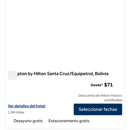
Hampton by Hilton Santa Cruz/Equipetrol, Bolivia
Hampton by Hilton Santa Cruz/Equipetrol, Bolivia
$71
Desde*
Descuento de Hilton Honors
semiflexible
Ver detalles del hotel Hampton by Hilton Santa Cruz/Equipetrol, Boliv
Ver detalles del hotel
Seleccionar fechas
1,88 millas
Desayuno gratis
Estacionamiento gratis