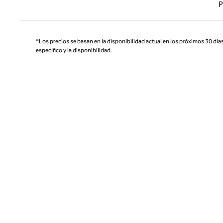
Página
P
*Los precios se basan en la disponibilidad actual en los próximos 30 días
específico y la disponibilidad.