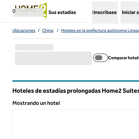
Saltar a contenido
,
abre una nueva pestaña
0
Sus estadías
Inscríbase
Iniciar 
Ubicaciones
/
China
/
Hoteles en la prefectura autónoma Linxia
Comparar hotel
Hoteles de estadías prolongadas Home2 Suites 
Mostrando un hotel
1
Mostrando un hotel
imagen anterior
1 de 12