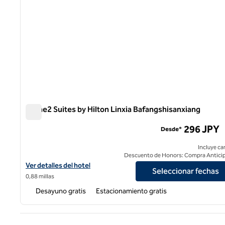
Home2 Suites by Hilton Linxia Bafangshisanxiang
Home2 Suites by Hilton Linxia Bafangshisanxiang
296 JPY
Desde*
Incluye ca
Descuento de Honors: Compra Antici
Ver detalles del hotel para Home2 Suites by Hilton Linxia Bafang
Ver detalles del hotel
Seleccionar fechas
0,88 millas
Desayuno gratis
Estacionamiento gratis