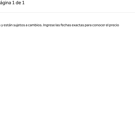
 anterior, 1 de 1
Página siguiente, 1 de 1
ágina
1 de 1
Página 1 de 1
 y están sujetos a cambios. Ingrese las fechas exactas para conocer el precio