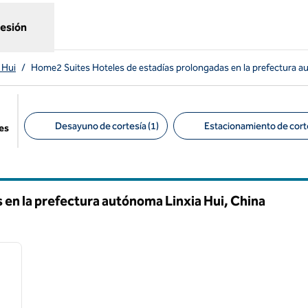
sesión
 Hui
/
Home2 Suites Hoteles de estadías prolongadas en la prefectura a
Desayuno de cortesía (1)
Estacionamiento de corte
es
Filtros sugeridos
en la prefectura autónoma Linxia Hui, China
/
12
siguiente imagen