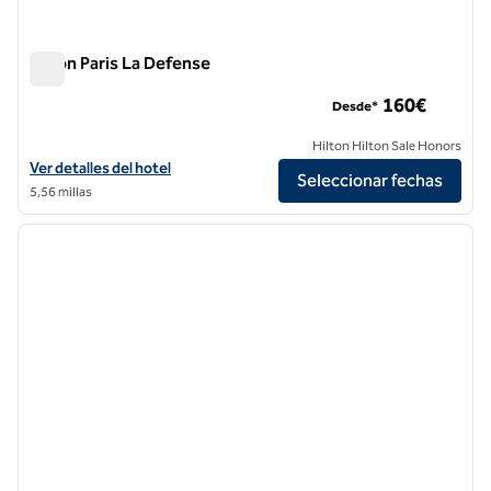
Hilton Paris La Defense
Hilton Paris La Defense
160€
Desde*
Hilton Hilton Sale Honors
Ver detalles del hotel Hilton Paris La Defense
Ver detalles del hotel
Seleccionar fechas
5,56 millas
1
/
12
imagen anterior
siguie
1 de 12