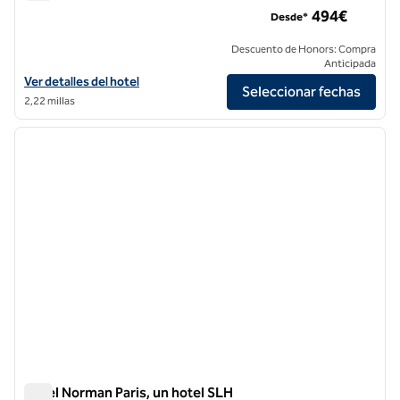
Grand Powers, un hotel SLH
494€
Desde*
Descuento de Honors: Compra
Anticipada
Ver detalles del hotel en Grand Powers, an SLH Hotel
Ver detalles del hotel
Seleccionar fechas
2,22 millas
1
/
11
imagen anterior
siguie
1 de 11
Hotel Norman Paris, un hotel SLH