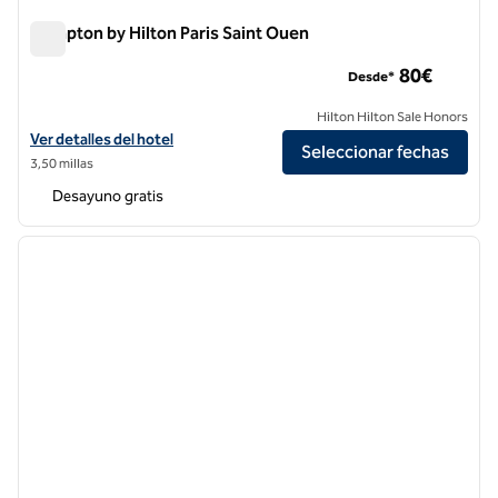
Hampton by Hilton Paris Saint Ouen
Hampton by Hilton Paris Saint Ouen
80€
Desde*
Hilton Hilton Sale Honors
Ver detalles del hotel Hampton by Hilton Paris Saint Ouen
Ver detalles del hotel
Seleccionar fechas
3,50 millas
Desayuno gratis
1
/
12
imagen anterior
siguie
1 de 12