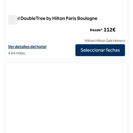
Hotel DoubleTree by Hilton Paris Boulogne
Hotel DoubleTree by Hilton Paris Boulogne
112€
Desde*
Hilton Hilton Sale Honors
Ver detalles del hotel DoubleTree by Hilton Paris Boulogne
Ver detalles del hotel
Seleccionar fechas
4,64 millas
1
/
12
imagen anterior
siguie
1 de 12