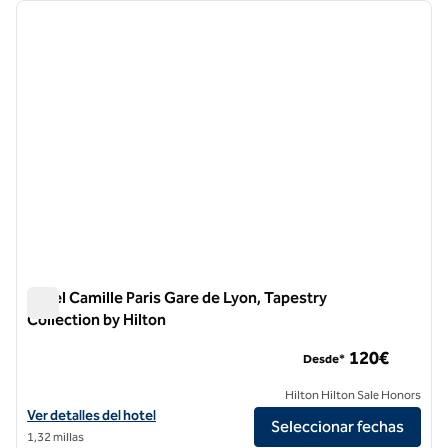
imagen anterior
siguie
1 de 12
Hotel Camille Paris Gare de Lyon, Tapestry
Collection by Hilton
Hotel Camille Paris Gare de Lyon, Tapestry Collection by Hilt
120€
Desde*
Hilton Hilton Sale Honors
Ver detalles del hotel Camille Paris Gare de Lyon, Tapestry Collection
Ver detalles del hotel
Seleccionar fechas
1,32 millas