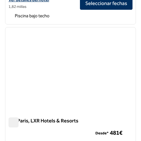
Seleccionar fechas
1,82 millas
Piscina bajo techo
1
/
12
imagen anterior
siguie
1 de 12
Sax Paris, LXR Hotels & Resorts
Sax Paris, LXR Hotels & Resorts
481€
Desde*