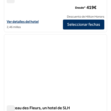
Hotel Norman Paris, un hotel SLH
419€
Desde*
Descuento de Hilton Honors
Ver detalles del hotel Norman Paris, un hotel SLH
Ver detalles del hotel
Seleccionar fechas
2,46 millas
1
/
12
imagen anterior
siguie
1 de 12
Chateau des Fleurs, un hotel de SLH