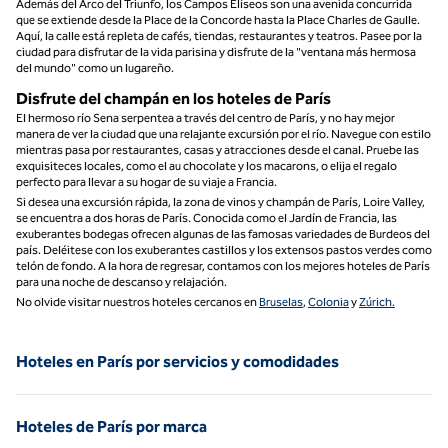
Además del Arco del Triunfo, los Campos Elíseos son una avenida concurrida
que se extiende desde la Place de la Concorde hasta la Place Charles de Gaulle.
Aquí, la calle está repleta de cafés, tiendas, restaurantes y teatros. Pasee por la
ciudad para disfrutar de la vida parisina y disfrute de la "ventana más hermosa
del mundo" como un lugareño.
Disfrute del champán en los hoteles de París
El hermoso río Sena serpentea a través del centro de París, y no hay mejor
manera de ver la ciudad que una relajante excursión por el río. Navegue con estilo
mientras pasa por restaurantes, casas y atracciones desde el canal. Pruebe las
exquisiteces locales, como el au chocolate y los macarons, o elija el regalo
perfecto para llevar a su hogar de su viaje a Francia.
Si desea una excursión rápida, la zona de vinos y champán de París, Loire Valley,
se encuentra a dos horas de París. Conocida como el Jardín de Francia, las
exuberantes bodegas ofrecen algunas de las famosas variedades de Burdeos del
país. Deléitese con los exuberantes castillos y los extensos pastos verdes como
telón de fondo. A la hora de regresar, contamos con los mejores hoteles de París
para una noche de descanso y relajación.
No olvide visitar nuestros hoteles cercanos en
Bruselas
,
Colonia
y
Zúrich.
Hoteles en París por servicios y comodidades
Hoteles de París por marca