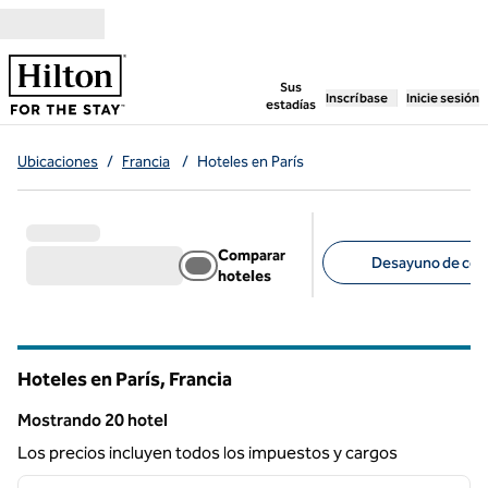
Saltar a contenido
,
abre una pestaña n
Sus
Inscríbase
Inicie sesión
estadías
Ubicaciones
/
Francia
/
Hoteles en París
Comparar
Desayuno de corte
hoteles
Filtros sugeridos
Hoteles en París, Francia
Mostrando 20 hotel
Mostrando 20 hotel
Los precios incluyen todos los impuestos y cargos
1
/
7
imagen anterior
siguie
1 de 7