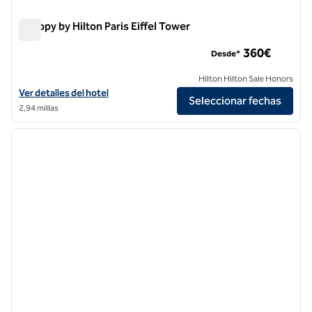
Canopy by Hilton Paris Eiffel Tower
Canopy by Hilton Paris Eiffel Tower
360€
Desde*
Hilton Hilton Sale Honors
Ver detalles del hotel Canopy by Hilton Paris Eiffel Tower
Ver detalles del hotel
Seleccionar fechas
2,94 millas
1
/
12
imagen anterior
siguie
1 de 12