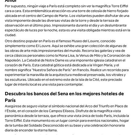
Amor
Por supuesto, ningún viaje a París está completo sin ver la magnífica Torre Eiffel
cara a cara. Esta emblemática atracción es una torre de celosía de hierro forjado
ubicada en el centro del Campo de Marte. Los visitantes pueden disfrutar de una
vista imponente desde las diversas vistas de la torre y desde la terraza de
observación en el último piso. Impresionante durante el día y un deslumbrante
espectáculo de luces por la noche, esta es una visita obligada mientras está en la
ciudad.
Otro destino popular en París es el famoso Museo del Louvre, conocido
simplemente como El Louvre. Aquí se exhibe una gran colección de algunas de
las obras de arte más impresionantes del mundo. Recorra las galerías y vea de
cerca clásicos personales como la Mona Lisa, la Venus de Milo y la Coronación de
Napoleón. La Catedral de Notre Dame es una imponente iglesia catedral en el
corazón de París. Esta catedral gótica está dedicada a la Virgen María, y el
nombre significa "Nuestra Señora de París" en francés. Realice un recorrido para
experimentar la maravilla de la arquitectura medieval preservada, los vitrales y
las esculturas. Ubicado en el extremo este de la Isla de la Cité, este preciado
lugar de interés local es una vista para contemplar.
Descubra los bancos del Sena en los mejores hoteles de
París
Asegúrese de seguro visitar el símbolo nacional del Arco del Triunfo en Place de
l'Étoile, en el corazón de los Campos Elíseos. Disfrute de la magnífica vista
panorámica desde la terraza, que ofrece una vista única de todo París, incluida la
Torre Eiffel. Este monumento es un lugar común para eventos nacionales, hogar
de la tumba del Soldado Desconocido en su base y una celebración honoraria
diaria de encender la eterna llama.