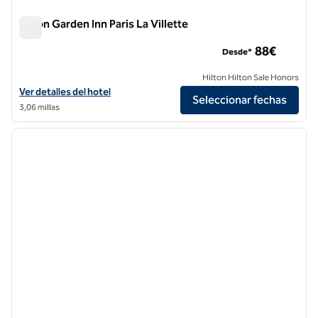
Hilton Garden Inn Paris La Villette
Hilton Garden Inn Paris La Villette
88€
Desde*
Hilton Hilton Sale Honors
Ver detalles del hotel Hilton Garden Inn Paris La Villette
Ver detalles del hotel
Seleccionar fechas
3,06 millas
1
/
8
imagen anterior
siguie
1 de 8