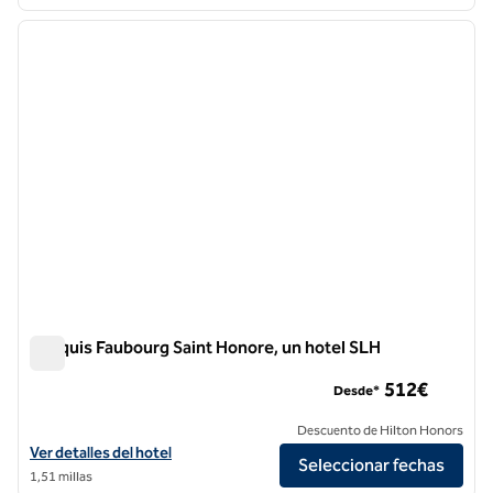
1
/
9
imagen anterior
siguie
1 de 9
Marquis Faubourg Saint Honore, un hotel SLH
Marquis Faubourg Saint Honore, un hotel SLH
512€
Desde*
Descuento de Hilton Honors
Ver detalles del hotel Marquis Faubourg Saint Honore, un hotel SLH
Ver detalles del hotel
Seleccionar fechas
1,51 millas
1
/
11