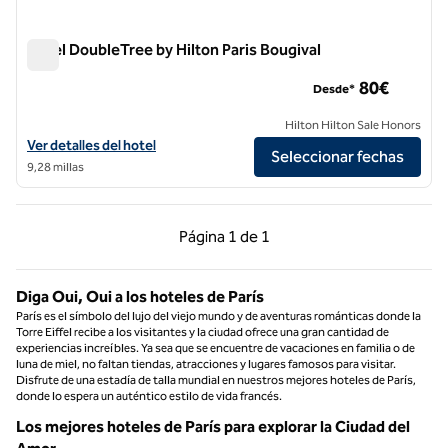
Hotel DoubleTree by Hilton Paris Bougival
Hotel DoubleTree by Hilton Paris Bougival
80€
Desde*
Hilton Hilton Sale Honors
Ver detalles del hotel DoubleTree by Hilton Paris Bougival
Ver detalles del hotel
Seleccionar fechas
9,28 millas
Página anterior, 1 de 1
Página siguiente, 1 d
Página
1 de 1
Página 1 de 1
Diga Oui, Oui a los hoteles de París
París es el símbolo del lujo del viejo mundo y de aventuras románticas donde la
Torre Eiffel recibe a los visitantes y la ciudad ofrece una gran cantidad de
experiencias increíbles. Ya sea que se encuentre de vacaciones en familia o de
luna de miel, no faltan tiendas, atracciones y lugares famosos para visitar.
Disfrute de una estadía de talla mundial en nuestros mejores hoteles de París,
donde lo espera un auténtico estilo de vida francés.
Los mejores hoteles de París para explorar la Ciudad del