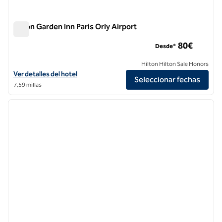
Hilton Garden Inn Paris Orly Airport
Hilton Garden Inn Paris Orly Airport
80€
Desde*
Hilton Hilton Sale Honors
Ver detalles del hotel Hilton Garden Inn Paris Orly Airport
Ver detalles del hotel
Seleccionar fechas
7,59 millas
1
/
12
imagen anterior
siguie
1 de 12