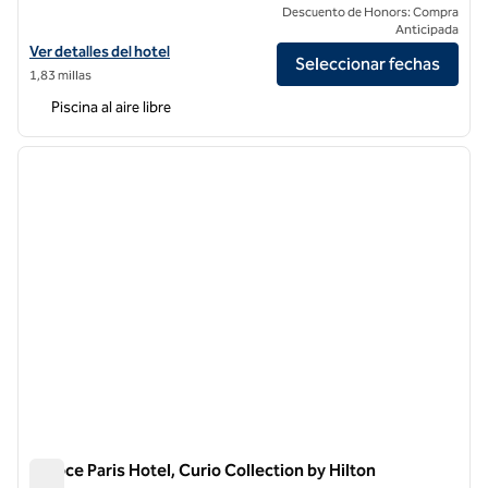
Descuento de Honors: Compra
Anticipada
Ver detalles del hotel de Sax Paris, LXR Hotels & Resorts
Ver detalles del hotel
Seleccionar fechas
1,83 millas
Piscina al aire libre
1
/
11
imagen anterior
siguie
1 de 11
Niepce Paris Hotel, Curio Collection by Hilton