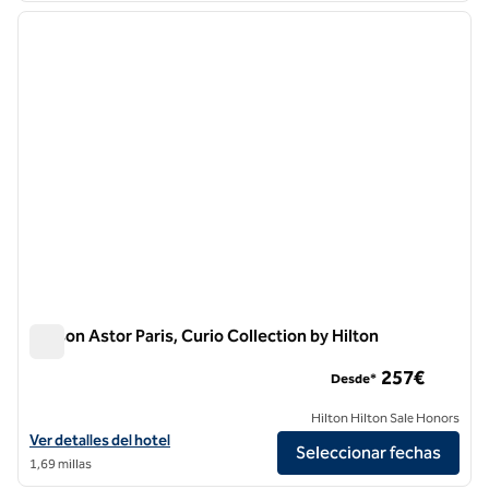
imagen anterior
siguie
1 de 12
Maison Astor Paris, Curio Collection by Hilton
Maison Astor Paris, Curio Collection by Hilton
257€
Desde*
Hilton Hilton Sale Honors
Ver detalles del hotel Maison Astor Paris, Curio Collection by Hilton
Ver detalles del hotel
Seleccionar fechas
1,69 millas
1
/
12