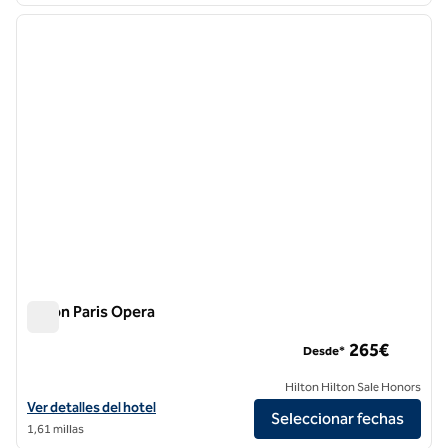
imagen anterior
siguie
1 de 11
Hilton Paris Opera
Hilton Paris Opera
265€
Desde*
Hilton Hilton Sale Honors
Ver detalles del hotel Hilton Paris Opera
Ver detalles del hotel
Seleccionar fechas
1,61 millas
1
/
12