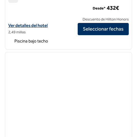
Chateau des Fleurs, un hotel de SLH
432€
Desde*
Descuento de Hilton Honors
Ver detalles del hotel para Chateau des Fleurs, an SLH Hotel
Ver detalles del hotel
Seleccionar fechas
2,49 millas
Piscina bajo techo
1
/
12
imagen anterior
siguie
1 de 12