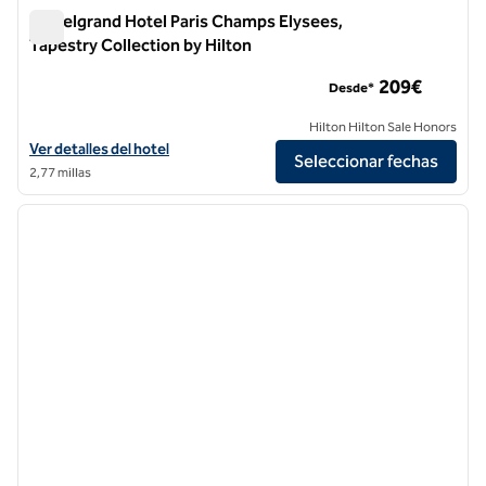
Le Belgrand Hotel Paris Champs Elysees,
Tapestry Collection by Hilton
Le Belgrand Hotel Paris Champs Elysees, Tapestry Collection
209€
Desde*
Hilton Hilton Sale Honors
Ver detalles del hotel Le Belgrand Paris Champs Elysees, Tapestry Co
Ver detalles del hotel
Seleccionar fechas
2,77 millas
1
/
13
imagen anterior
siguie
1 de 13