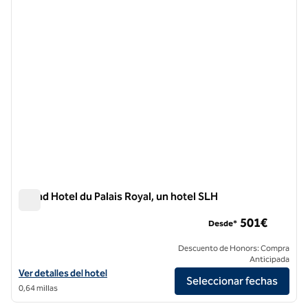
Grand Hotel du Palais Royal, un hotel SLH
Grand Hotel du Palais Royal, un hotel SLH
501€
Desde*
Descuento de Honors: Compra
Anticipada
Ver detalles del Grand Hotel du Palais Royal, un hotel SLH
Ver detalles del hotel
Seleccionar fechas
0,64 millas
1
/
12