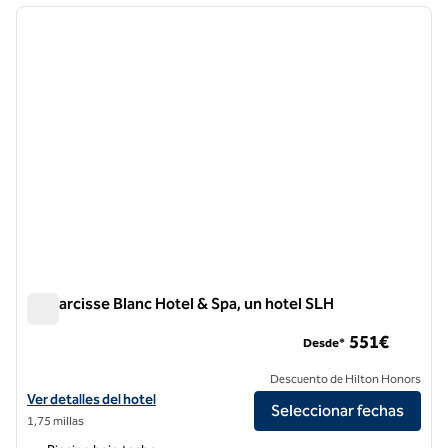
imagen anterior
siguie
1 de 12
Le Narcisse Blanc Hotel & Spa, un hotel SLH
Le Narcisse Blanc Hotel & Spa, un hotel SLH
551€
Desde*
Descuento de Hilton Honors
Ver detalles del hotel Le Narcisse Blanc Hotel & Spa, un hotel SLH
Ver detalles del hotel
Seleccionar fechas
1,75 millas