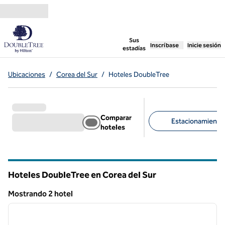
Saltar a contenido
,
abre una pestaña n
Sus
Inscríbase
Inicie sesión
estadías
Ubicaciones
/
Corea del Sur
/
Hoteles DoubleTree
Comparar
Estacionamiento d
hoteles
Filtros sugeridos
Hoteles DoubleTree en Corea del Sur
Mostrando 2 hotel
1
/
12
Mostrando 2 hotel
imagen anterior
siguie
1 de 12