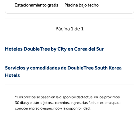
Estacionamiento gratis
Piscina bajo techo
Página anterior, 1 de 1
Página siguiente, 1 d
Página
1 de 1
Página 1 de 1
Hoteles DoubleTree by City en Corea del Sur
Servicios y comodidades de DoubleTree South Korea
Hotels
*Los precios se basan en la disponibilidad actual en los próximos
30 días y están sujetos a cambios. Ingrese las fechas exactas para
conocer el precio específico y la disponibilidad.