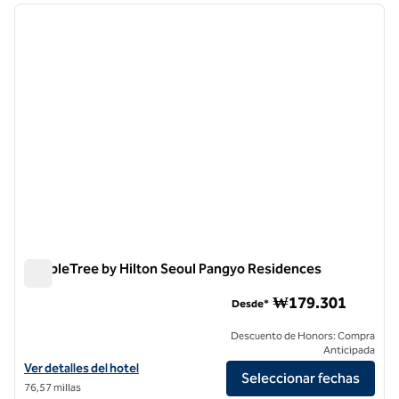
imagen anterior
siguie
1 de 12
DoubleTree by Hilton Seoul Pangyo Residences
DoubleTree by Hilton Seoul Pangyo Residences
₩179.301
Desde*
Descuento de Honors: Compra
Anticipada
Ver detalles del hotel DoubleTree by Hilton Seoul Pangyo Residences
Ver detalles del hotel
Seleccionar fechas
76,57 millas