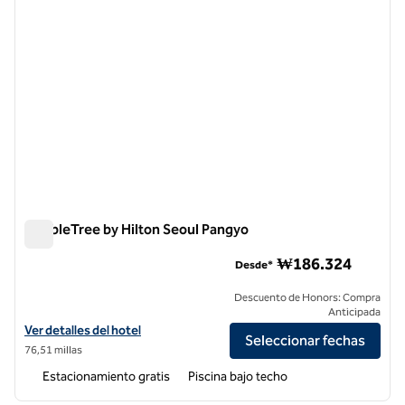
DoubleTree by Hilton Seoul Pangyo
DoubleTree by Hilton Seoul Pangyo
₩186.324
Desde*
Descuento de Honors: Compra
Anticipada
Ver detalles del hotel DoubleTree by Hilton Seoul Pangyo
Ver detalles del hotel
Seleccionar fechas
76,51 millas
Estacionamiento gratis
Piscina bajo techo
1
/
12