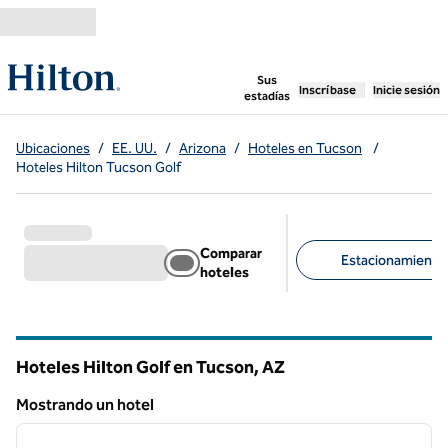
Saltar a contenido
,
abre una pestaña n
Sus
Inscríbase
Inicie sesión
estadías
Ubicaciones
/
EE. UU.
/
Arizona
/
Hoteles en Tucson
/
Hoteles Hilton Tucson Golf
Comparar
Estacionamiento d
hoteles
Filtros sugeridos
Hoteles Hilton Golf en Tucson,
AZ
Arizona
Mostrando un hotel
1
/
13
Mostrando un hotel
imagen anterior
siguie
1 de 13