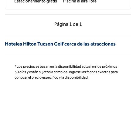
Estacionamiento gratis
Piscina al aire libre
Página anterior, 1 de 1
Página siguiente, 1 d
Página
1 de 1
Página 1 de 1
Hoteles Hilton Tucson Golf cerca de las atracciones
*Los precios se basan en la disponibilidad actual en los próximos
30 días y están sujetos a cambios. Ingrese las fechas exactas para
conocer el precio específico y la disponibilidad.