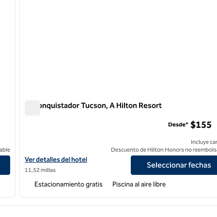
El Conquistador Tucson, A Hilton Resort
El Conquistador Tucson, A Hilton Resort
$155
Desde*
Incluye ca
able
Descuento de Hilton Honors no reembols
Ver detalles del hotel El Conquistador Tucson, A Hilton Resort
Ver detalles del hotel
Seleccionar fechas
11,52 millas
Estacionamiento gratis
Piscina al aire libre