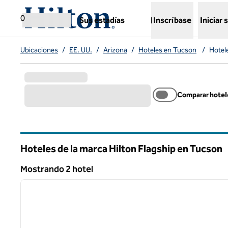
Saltar a contenido
,
abre una nueva pestaña
0
Sus estadías
Inscríbase
Iniciar 
Ubicaciones
/
EE. UU.
/
Arizona
/
Hoteles en Tucson
/
Hotel
Comparar hotel
Hoteles de la marca Hilton Flagship en Tucson
Mostrando 2 hotel
1
Mostrando 2 hotel
imagen anterior
1 de 12