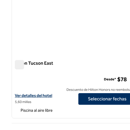
Hilton Tucson East
Hilton Tucson East
$78
Desde*
Descuento de Hilton Honors no reembols
Ver detalles del hotel Hilton Tucson East
Ver detalles del hotel
Seleccionar fechas
5,60 millas
Piscina al aire libre