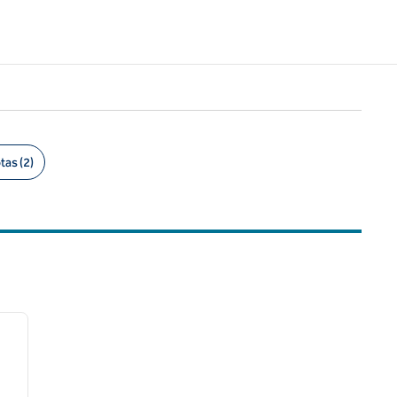
as (2)
/
13
siguiente imagen