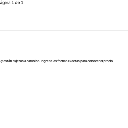
 anterior, 1 de 1
Página siguiente, 1 de 1
ágina
1 de 1
Página 1 de 1
 y están sujetos a cambios. Ingrese las fechas exactas para conocer el precio