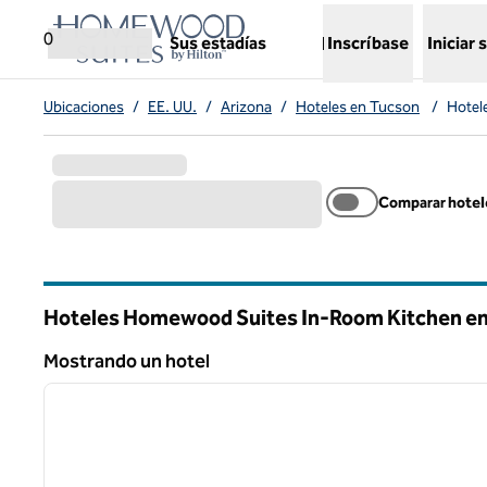
Saltar a contenido
,
abre una nueva pestaña
0
Sus estadías
Inscríbase
Iniciar 
Ubicaciones
/
EE. UU.
/
Arizona
/
Hoteles en Tucson
/
Hotel
Comparar hotel
Hoteles Homewood Suites In-Room Kitchen e
Arizona
Mostrando un hotel
1
Mostrando un hotel
imagen anterior
1 de 11