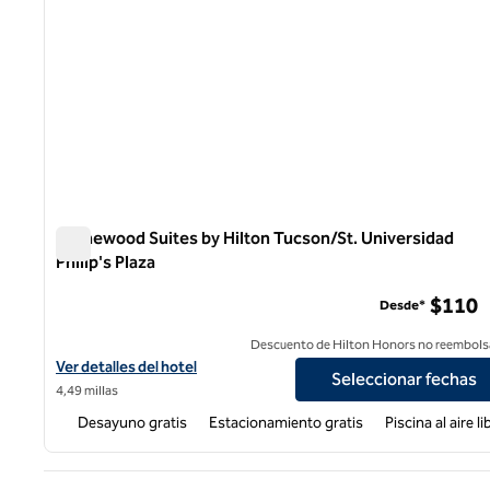
Homewood Suites by Hilton Tucson/St. Universidad
Philip's Plaza
Homewood Suites by Hilton Tucson/St. Universidad Philip
$110
Desde*
Descuento de Hilton Honors no reembols
Ver detalles del hotel Homewood Suites by Hilton Tucson/St. Univ
Ver detalles del hotel
Seleccionar fechas
4,49 millas
Desayuno gratis
Estacionamiento gratis
Piscina al aire li