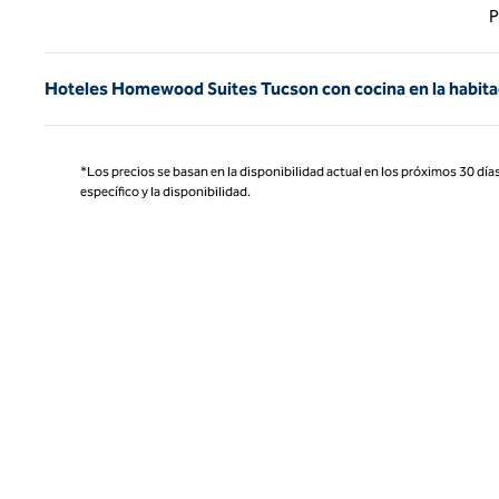
Página
P
Hoteles Homewood Suites Tucson con cocina en la habitac
*Los precios se basan en la disponibilidad actual en los próximos 30 días
específico y la disponibilidad.