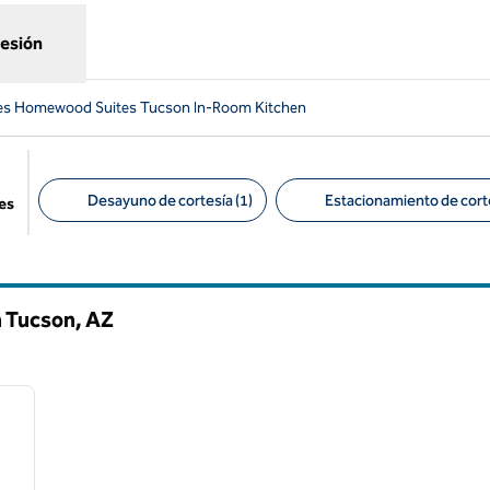
sesión
es Homewood Suites Tucson In-Room Kitchen
Desayuno de cortesía (1)
Estacionamiento de corte
es
Filtros sugeridos
n Tucson,
AZ
/
11
siguiente imagen