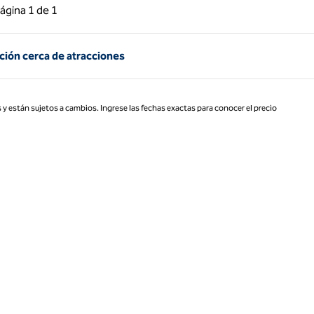
 anterior, 1 de 1
Página siguiente, 1 de 1
ágina
1 de 1
Página 1 de 1
ión cerca de atracciones
 y están sujetos a cambios. Ingrese las fechas exactas para conocer el precio