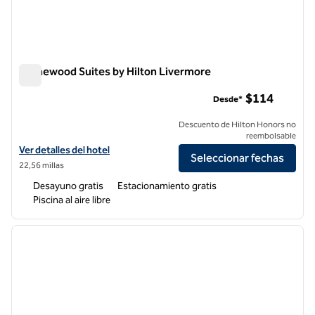
Homewood Suites by Hilton Livermore
Homewood Suites by Hilton Livermore
$114
Desde*
Descuento de Hilton Honors no
reembolsable
Ver detalles del hotel Homewood Suites by Hilton Livermore
Ver detalles del hotel
Seleccionar fechas
22,56 millas
Desayuno gratis
Estacionamiento gratis
Piscina al aire libre
1
/
12
imagen anterior
siguie
1 de 12