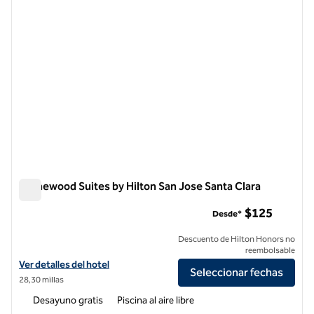
Homewood Suites by Hilton San Jose Santa Clara
Homewood Suites by Hilton San Jose Santa Clara
$125
Desde*
Descuento de Hilton Honors no
reembolsable
Ver detalles del hotel Homewood Suites by Hilton San Jose Santa Cla
Ver detalles del hotel
Seleccionar fechas
28,30 millas
Desayuno gratis
Piscina al aire libre