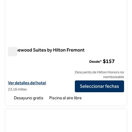
Homewood Suites by Hilton Fremont
Homewood Suites by Hilton Fremont
$157
Desde*
Descuento de Hilton Honors no
reembolsable
Ver detalles del hotel Homewood Suites by Hilton Fremont
Ver detalles del hotel
Seleccionar fechas
23,16 millas
Desayuno gratis
Piscina al aire libre
1
/
12
imagen anterior
siguie
1 de 12