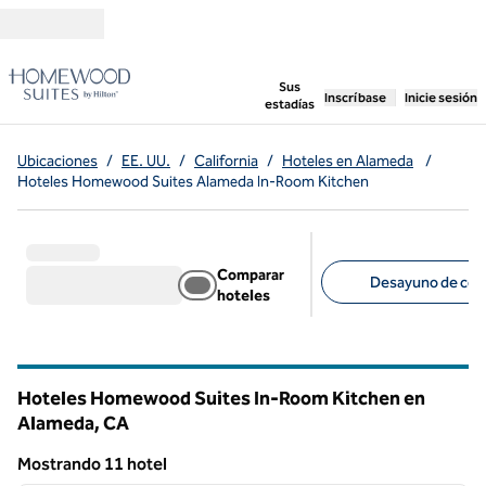
Saltar a contenido
,
abre una pestaña n
Sus
Inscríbase
Inicie sesión
estadías
Ubicaciones
/
EE. UU.
/
California
/
Hoteles en Alameda
/
Hoteles Homewood Suites Alameda In-Room Kitchen
Comparar
Desayuno de cort
hoteles
Filtros sugeridos
Hoteles Homewood Suites In-Room Kitchen en
Alameda,
CA
California
Mostrando 11 hotel
1
/
12
Mostrando 11 hotel