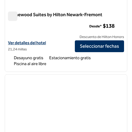
Homewood Suites by Hilton Newark-Fremont
Homewood Suites by Hilton Newark-Fremont
$138
Desde*
Descuento de Hilton Honors
Ver detalles del hotel Homewood Suites by Hilton Newark-Fremont
Ver detalles del hotel
Seleccionar fechas
21,24 millas
Desayuno gratis
Estacionamiento gratis
Piscina al aire libre
1
/
12
imagen anterior
siguie
1 de 12