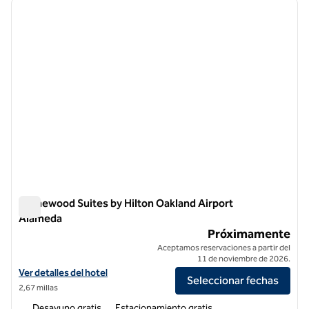
imagen anterior
siguie
1 de 9
Homewood Suites by Hilton Oakland Airport
Alameda
Homewood Suites by Hilton Oakland Airport Alameda
Próximamente
Aceptamos reservaciones a partir del
11 de noviembre de 2026.
Ver detalles del hotel Homewood Suites by Hilton Oakland Airport A
Ver detalles del hotel
Seleccionar fechas
2,67 millas
Desayuno gratis
Estacionamiento gratis