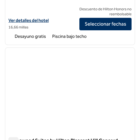
Descuento de Hilton Honors no
reembolsable
Ver detalles del hotel Homewood Suites by Hilton Belmont
Ver detalles del hotel
Seleccionar fechas
16,66 millas
Desayuno gratis
Piscina bajo techo
1
/
12
imagen anterior
siguie
1 de 12