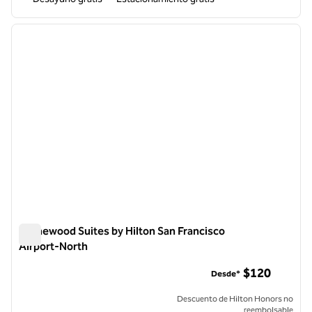
1
/
12
imagen anterior
siguie
1 de 12
Homewood Suites by Hilton San Francisco
Airport-North
Homewood Suites by Hilton San Francisco Airport-North
$120
Desde*
Descuento de Hilton Honors no
reembolsable