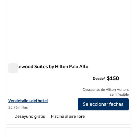
Homewood Suites by Hilton Palo Alto
Homewood Suites by Hilton Palo Alto
$150
Desde*
Descuento de Hilton Honors
semiflexible
Ver detalles del hotel Homewood Suites by Hilton Palo Alto
Ver detalles del hotel
Seleccionar fechas
25,76 millas
Desayuno gratis
Piscina al aire libre
1
/
12
imagen anterior
siguie
1 de 12