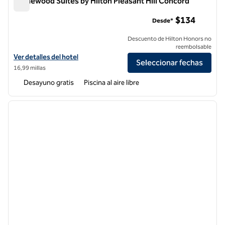
Homewood Suites by Hilton Pleasant Hill Concord
Homewood Suites by Hilton Pleasant Hill Concord
$134
Desde*
Descuento de Hilton Honors no
reembolsable
Ver detalles del hotel Homewood Suites by Hilton Pleasant Hill Conc
Ver detalles del hotel
Seleccionar fechas
16,99 millas
Desayuno gratis
Piscina al aire libre
1
/
12
imagen anterior
siguie
1 de 12