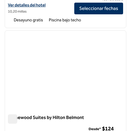
Ver detalles del hotel Homewood Suites by Hilton San Francisco Air
Ver detalles del hotel
Seleccionar fechas
10,20 millas
Desayuno gratis
Piscina bajo techo
1
/
12
imagen anterior
siguie
1 de 12
Homewood Suites by Hilton Belmont
Homewood Suites by Hilton Belmont
$124
Desde*