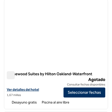
imagen anterior
siguie
1 de 12
Homewood Suites by Hilton Oakland-Waterfront
Homewood Suites by Hilton Oakland-Waterfront
Agotado
Consultar fechas disponibles
Ver detalles del hotel Homewood Suites by Hilton Oakland-Waterfro
Ver detalles del hotel
Seleccionar fechas
1,67 millas
Desayuno gratis
Piscina al aire libre
1
/
9