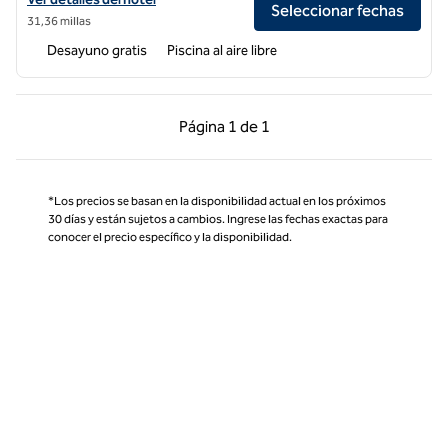
Seleccionar fechas
31,36 millas
Desayuno gratis
Piscina al aire libre
Página anterior, 1 de 1
Página siguiente, 1 d
Página
1 de 1
Página 1 de 1
*Los precios se basan en la disponibilidad actual en los próximos
30 días y están sujetos a cambios. Ingrese las fechas exactas para
conocer el precio específico y la disponibilidad.