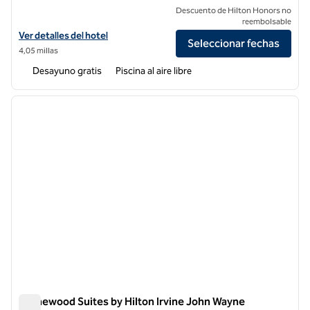
Descuento de Hilton Honors no
reembolsable
Ver detalles del hotel Homewood Suites by Hilton Irvine Spectrum La
Ver detalles del hotel
Seleccionar fechas
4,05 millas
Desayuno gratis
Piscina al aire libre
1
/
12
imagen anterior
siguie
1 de 12
Homewood Suites by Hilton Irvine John Wayne