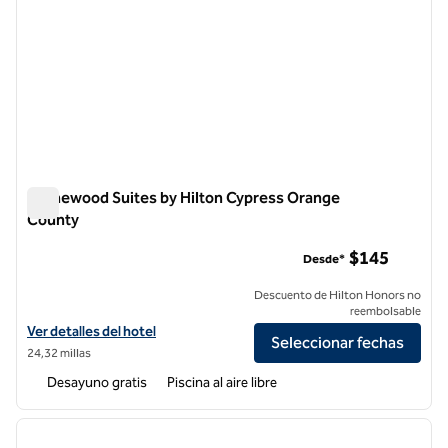
Homewood Suites by Hilton Cypress Orange
County
Homewood Suites by Hilton Cypress Orange County
$145
Desde*
Descuento de Hilton Honors no
reembolsable
Ver detalles del hotel Homewood Suites by Hilton Cypress Orange 
Ver detalles del hotel
Seleccionar fechas
24,32 millas
Desayuno gratis
Piscina al aire libre
1
/
12
imagen anterior
siguie
1 de 12