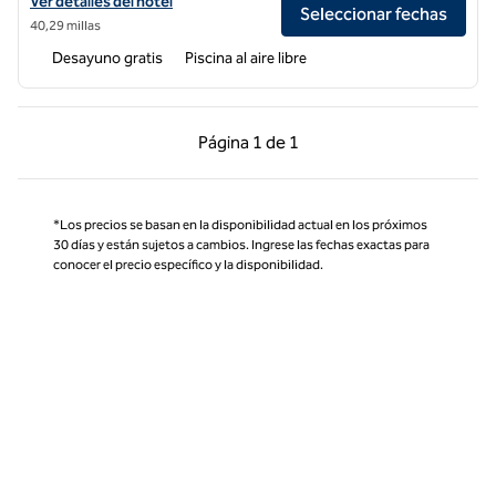
Ver detalles del hotel Homewood Suites by Hilton Carlsbad-North S
Ver detalles del hotel
Seleccionar fechas
40,29 millas
Desayuno gratis
Piscina al aire libre
Página anterior, 1 de 1
Página siguiente, 1 d
Página
1 de 1
Página 1 de 1
*Los precios se basan en la disponibilidad actual en los próximos
30 días y están sujetos a cambios. Ingrese las fechas exactas para
conocer el precio específico y la disponibilidad.