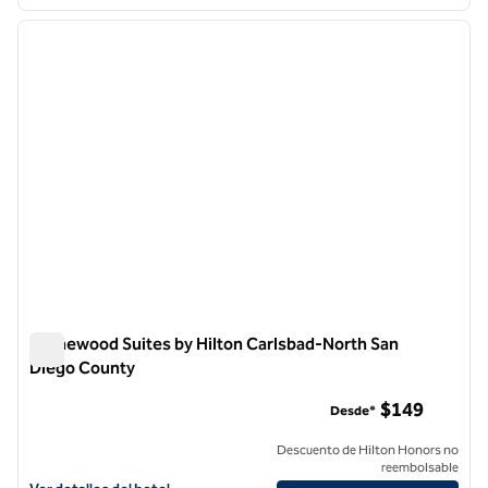
1
/
12
imagen anterior
siguie
1 de 12
Homewood Suites by Hilton Carlsbad-North San
Diego County
Homewood Suites by Hilton Carlsbad-North San Diego Coun
$149
Desde*
Descuento de Hilton Honors no
reembolsable