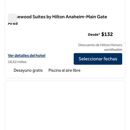
Homewood Suites by Hilton Anaheim-Main Gate
Area
Homewood Suites by Hilton Anaheim-Main Gate Area
$132
Desde*
Descuento de Hilton Honors
semiflexible
Ver detalles del hotel Homewood Suites by Hilton Anaheim-Main Gat
Ver detalles del hotel
Seleccionar fechas
18,62 millas
Desayuno gratis
Piscina al aire libre
1
/
11
imagen anterior
siguie
1 de 11