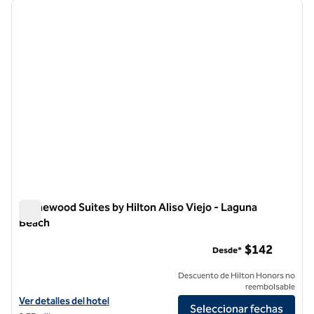
imagen anterior
siguie
1 de 12
Homewood Suites by Hilton Aliso Viejo - Laguna
Beach
Homewood Suites by Hilton Aliso Viejo - Laguna Beach
$142
Desde*
Descuento de Hilton Honors no
reembolsable
Ver detalles del hotel Homewood Suites by Hilton Aliso Viejo - Lagun
Ver detalles del hotel
Seleccionar fechas