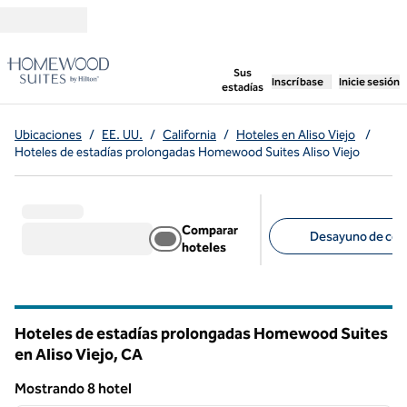
Saltar a contenido
,
abre una pestaña n
Sus
Inscríbase
Inicie sesión
estadías
Ubicaciones
/
EE. UU.
/
California
/
Hoteles en Aliso Viejo
/
Hoteles de estadías prolongadas Homewood Suites Aliso Viejo
Comparar
Desayuno de corte
hoteles
Filtros sugeridos
Hoteles de estadías prolongadas Homewood Suites
en Aliso Viejo,
CA
California
Mostrando 8 hotel
1
/
12
Mostrando 8 hotel