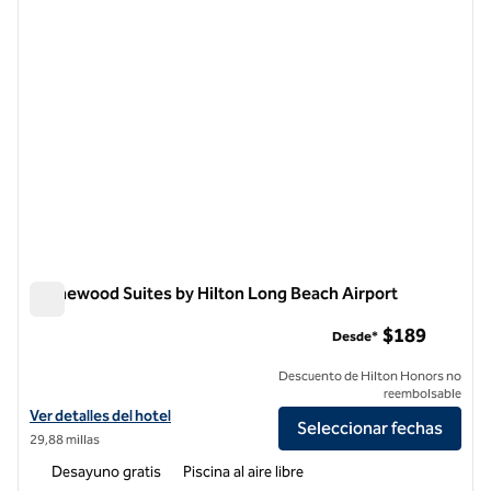
Homewood Suites by Hilton Long Beach Airport
Homewood Suites by Hilton Long Beach Airport
$189
Desde*
Descuento de Hilton Honors no
reembolsable
Ver detalles del hotel Homewood Suites by Hilton Long Beach Airpor
Ver detalles del hotel
Seleccionar fechas
29,88 millas
Desayuno gratis
Piscina al aire libre