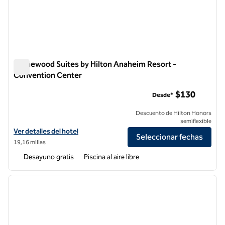
Homewood Suites by Hilton Anaheim Resort -
Convention Center
Homewood Suites by Hilton Anaheim Resort - Convention C
$130
Desde*
Descuento de Hilton Honors
semiflexible
Ver detalles del hotel Homewood Suites by Hilton Anaheim Resort -
Ver detalles del hotel
Seleccionar fechas
19,16 millas
Desayuno gratis
Piscina al aire libre
1
/
12
imagen anterior
siguie
1 de 12