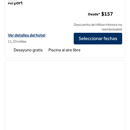
Airport
Homewood Suites by Hilton Irvine John Wayne Airport
$157
Desde*
Descuento de Hilton Honors no
reembolsable
Ver detalles del hotel Homewood Suites by Hilton Irvine John Wayne 
Ver detalles del hotel
Seleccionar fechas
11,33 millas
Desayuno gratis
Piscina al aire libre
1
/
12
imagen anterior
siguie
1 de 12