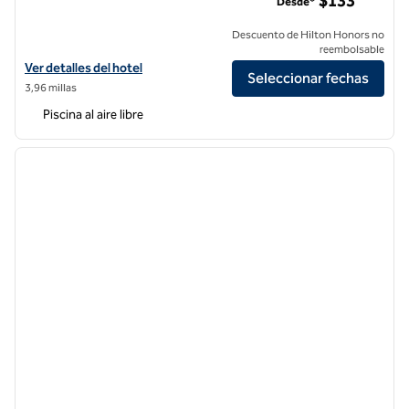
$133
Desde*
Descuento de Hilton Honors no
reembolsable
Ver detalles del hotel Hilton Garden Inn Irvine Spectrum Lake Forest
Ver detalles del hotel
Seleccionar fechas
3,96 millas
Piscina al aire libre
1
/
12
imagen anterior
siguie
1 de 12