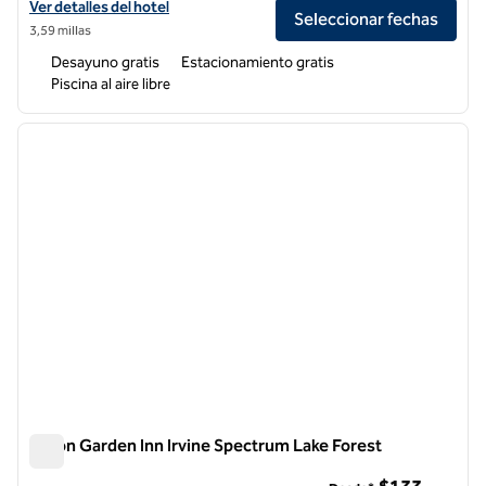
Ver detalles del hotel Hampton Inn & Suites Mission Viejo
Ver detalles del hotel
Seleccionar fechas
3,59 millas
Desayuno gratis
Estacionamiento gratis
Piscina al aire libre
1
/
12
imagen anterior
siguie
1 de 12
Hilton Garden Inn Irvine Spectrum Lake Forest
Hilton Garden Inn Irvine Spectrum Lake Forest