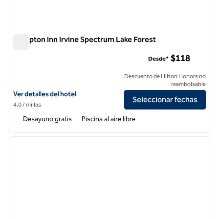
Hampton Inn Irvine Spectrum Lake Forest
Hampton Inn Irvine Spectrum Lake Forest
$118
Desde*
Descuento de Hilton Honors no
reembolsable
Ver detalles del hotel Hampton Inn Irvine Spectrum Lake Forest
Ver detalles del hotel
Seleccionar fechas
4,07 millas
Desayuno gratis
Piscina al aire libre
1
/
12
imagen anterior
siguie
1 de 12