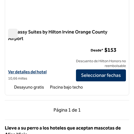
Embassy Suites by Hilton Irvine Orange County
Airport
Embassy Suites by Hilton Irvine Orange County Airport
$153
Desde*
Descuento de Hilton Honors no
reembolsable
Ver detalles del hotel Embassy Suites by Hilton Irvine Orange County
Ver detalles del hotel
Seleccionar fechas
10,66 millas
Desayuno gratis
Piscina bajo techo
Página anterior, 1 de 1
Página siguiente, 1 d
Página
1 de 1
Página 1 de 1
Lleve a su perro a los hoteles que aceptan mascotas de