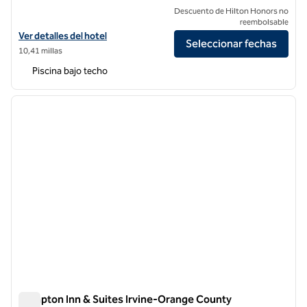
Descuento de Hilton Honors no
reembolsable
Ver detalles del hotel Hilton Garden Inn Irvine/Orange County Airpor
Ver detalles del hotel
Seleccionar fechas
10,41 millas
Piscina bajo techo
1
/
12
imagen anterior
siguie
1 de 12
Hampton Inn & Suites Irvine-Orange County