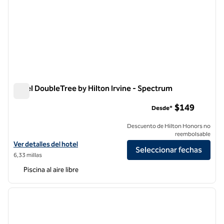
Hotel DoubleTree by Hilton Irvine - Spectrum
Hotel DoubleTree by Hilton Irvine - Spectrum
$149
Desde*
Descuento de Hilton Honors no
reembolsable
Ver detalles del hotel DoubleTree by Hilton Irvine - Spectrum
Ver detalles del hotel
Seleccionar fechas
6,33 millas
Piscina al aire libre
1
/
12
imagen anterior
siguie
1 de 12