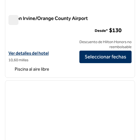
Hilton Irvine/Orange County Airport
Hilton Irvine/Orange County Airport
$130
Desde*
Descuento de Hilton Honors no
reembolsable
Ver detalles del hotel Hilton Irvine/Orange County Airport
Ver detalles del hotel
Seleccionar fechas
10,60 millas
Piscina al aire libre
1
/
12
imagen anterior
siguie
1 de 12