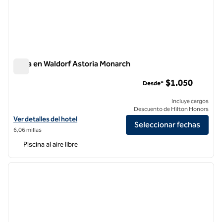
Playa en Waldorf Astoria Monarch
Playa en Waldorf Astoria Monarch
$1.050
Desde*
Incluye cargos
Descuento de Hilton Honors
Ver detalles del hotel Waldorf Astoria Monarch Beach
Ver detalles del hotel
Seleccionar fechas
6,06 millas
Piscina al aire libre
1
/
12
imagen anterior
siguie
1 de 12