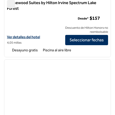
Homewood Suites by Hilton Irvine Spectrum Lake
Forest
Homewood Suites by Hilton Irvine Spectrum Lake Forest
$157
Desde*
Descuento de Hilton Honors no
reembolsable
Ver detalles del hotel Homewood Suites by Hilton Irvine Spectrum La
Ver detalles del hotel
Seleccionar fechas
4,05 millas
Desayuno gratis
Piscina al aire libre
1
/
12
imagen anterior
siguie
1 de 12