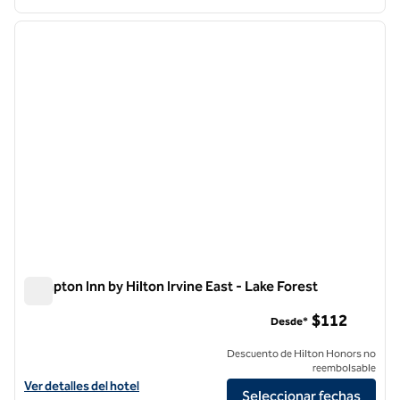
1
/
12
imagen anterior
siguie
1 de 12
Hampton Inn by Hilton Irvine East - Lake Forest
Hampton Inn by Hilton Irvine East - Lake Forest
$112
Desde*
Descuento de Hilton Honors no
reembolsable
Ver detalles del hotel Hampton Inn by Hilton Irvine East - Lake Forest
Ver detalles del hotel
Seleccionar fechas