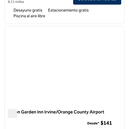
8,11 millas
Desayuno gratis
Estacionamiento gratis
Piscina al aire libre
1
/
12
imagen anterior
siguie
1 de 12
Hilton Garden Inn Irvine/Orange County Airport
Hilton Garden Inn Irvine/Orange County Airport
$141
Desde*