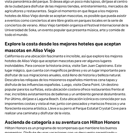
vista panorámica del parque. Si desea algo un poco más lujoso, diríjase al centro
de la ciudad para disfrutar de las mejores tiendas, entretenimiento, mercados de
agricultores y restaurantes. Según el momento en que llegue a los mejores
hoteles de Aliso Viejo donde se aceptan mascotas, es posible que pueda asistir
a eventos como conciertos al aire libre gratis en parques locales en la serie de
conciertos de verano. Aliso Viejo también organiza el Festival Internacional de la
Universidad de Soka, un evento popular que presenta música, arte y comida de
todo el mundo.
Explore la costa desde los mejores hoteles que aceptan
mascotas en Aliso Viejo
California es una ubicación fascinante e increíble, así que explore los mejores
hoteles de Aliso Viejo que aceptan mascotas para ver algunos lugares
inolvidables. Para conocer la historia única, visite San Juan Capistrano. Este
lugar mágico, que cuenta con magníficos jardines y es un lugar importante para
disfrutar de sus migraciones anuales, está lleno de historia y belleza natural.
Descubra las reliquias de los misioneros españoles mientras cena tapas y
disfruta de las influencias españolas. Luego, visite Dana Point. Un destino
popular para los surfistas, esta ubicación costera ofrece restaurantes frente al
mar, increíbles avistamientos de ballenas y un ambiente general deslumbrante.
Por último, diríjase a Laguna Beach. Esta ubicación icónica es conocida por sus
imponentes costas y vista al mar, junto con pescados y mariscos frescos y una
floreciente escena artística. Lleve a su perro al Parque Estatal Crystal Cove para
realizar una caminata y disfrutar de la vista.
Ascienda de categoría a su aventura con Hilton Honors
Hilton Honors es un programa de recompensas que mantiene los buenos
momentos. Disfrute de unas vacaciones con un descuento garantizado y