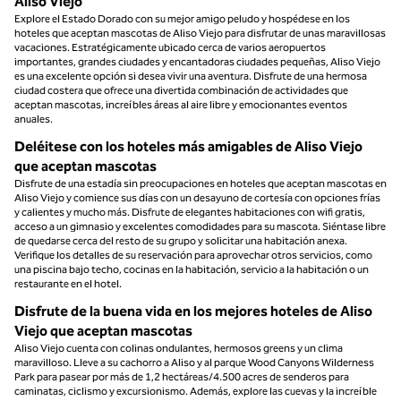
Aliso Viejo
Explore el Estado Dorado con su mejor amigo peludo y hospédese en los
hoteles que aceptan mascotas de Aliso Viejo para disfrutar de unas maravillosas
vacaciones. Estratégicamente ubicado cerca de varios aeropuertos
importantes, grandes ciudades y encantadoras ciudades pequeñas, Aliso Viejo
es una excelente opción si desea vivir una aventura. Disfrute de una hermosa
ciudad costera que ofrece una divertida combinación de actividades que
aceptan mascotas, increíbles áreas al aire libre y emocionantes eventos
anuales.
Deléitese con los hoteles más amigables de Aliso Viejo
que aceptan mascotas
Disfrute de una estadía sin preocupaciones en hoteles que aceptan mascotas en
Aliso Viejo y comience sus días con un desayuno de cortesía con opciones frías
y calientes y mucho más. Disfrute de elegantes habitaciones con wifi gratis,
acceso a un gimnasio y excelentes comodidades para su mascota. Siéntase libre
de quedarse cerca del resto de su grupo y solicitar una habitación anexa.
Verifique los detalles de su reservación para aprovechar otros servicios, como
una piscina bajo techo, cocinas en la habitación, servicio a la habitación o un
restaurante en el hotel.
Disfrute de la buena vida en los mejores hoteles de Aliso
Viejo que aceptan mascotas
Aliso Viejo cuenta con colinas ondulantes, hermosos greens y un clima
maravilloso. Lleve a su cachorro a Aliso y al parque Wood Canyons Wilderness
Park para pasear por más de 1,2 hectáreas/4.500 acres de senderos para
caminatas, ciclismo y excursionismo. Además, explore las cuevas y la increíble