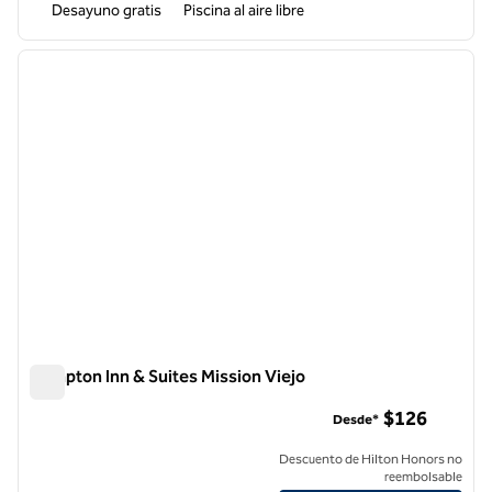
Desayuno gratis
Piscina al aire libre
1
/
12
imagen anterior
siguie
1 de 12
Hampton Inn & Suites Mission Viejo
Hampton Inn & Suites Mission Viejo
$126
Desde*
Descuento de Hilton Honors no
reembolsable