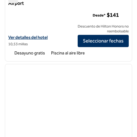
Airport
Hampton Inn & Suites Irvine-Orange County Airport
$141
Desde*
Descuento de Hilton Honors no
reembolsable
Ver detalles del hotel Hampton Inn & Suites Irvine-Orange County Ai
Ver detalles del hotel
Seleccionar fechas
10,53 millas
Desayuno gratis
Piscina al aire libre
1
/
12
imagen anterior
siguie
1 de 12