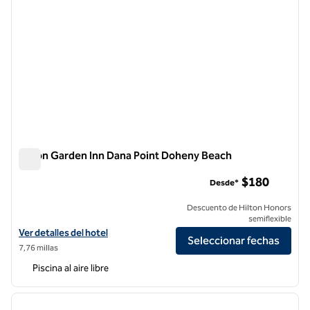
Hilton Garden Inn Dana Point Doheny Beach
Hilton Garden Inn Dana Point Doheny Beach
$180
Desde*
Descuento de Hilton Honors
semiflexible
Ver detalles del hotel Hilton Garden Inn Dana Point Doheny Beach
Ver detalles del hotel
Seleccionar fechas
7,76 millas
Piscina al aire libre
1
/
12
imagen anterior
siguie
1 de 12