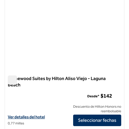
Homewood Suites by Hilton Aliso Viejo - Laguna
Beach
Homewood Suites by Hilton Aliso Viejo - Laguna Beach
$142
Desde*
Descuento de Hilton Honors no
reembolsable
Ver detalles del hotel Homewood Suites by Hilton Aliso Viejo - Lagun
Ver detalles del hotel
Seleccionar fechas
0,77 millas