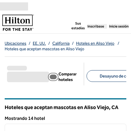
Saltar a contenido
,
abre una pestaña n
Sus
Inscríbase
Inicie sesión
estadías
Ubicaciones
/
EE. UU.
/
California
/
Hoteles en Aliso Viejo
/
Hoteles que aceptan mascotas en Aliso Viejo
Comparar
Desayuno de corte
hoteles
Filtros sugeridos
Hoteles que aceptan mascotas en Aliso Viejo,
CA
California
Mostrando 14 hotel
1
/
12
Mostrando 14 hotel
imagen anterior
siguie
1 de 12