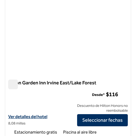
Hilton Garden Inn Irvine East/Lake Forest
Hilton Garden Inn Irvine East/Lake Forest
$116
Desde*
Descuento de Hilton Honors no
reembolsable
Ver detalles del hotel Hilton Garden Inn Irvine East/Lake Forest
Ver detalles del hotel
Seleccionar fechas
8,08 millas
Estacionamiento gratis
Piscina al aire libre