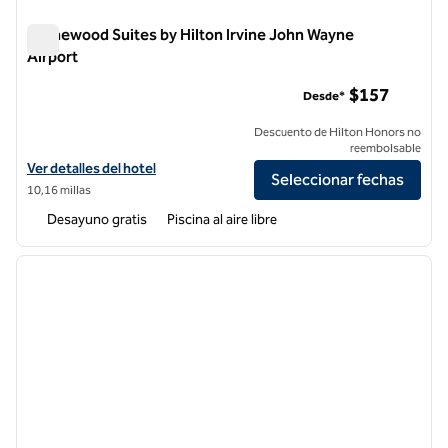
Homewood Suites by Hilton Irvine John Wayne
Airport
Homewood Suites by Hilton Irvine John Wayne Airport
$157
Desde*
Descuento de Hilton Honors no
reembolsable
Ver detalles del hotel Homewood Suites by Hilton Irvine John Wayne 
Ver detalles del hotel
Seleccionar fechas
10,16 millas
Desayuno gratis
Piscina al aire libre
1
/
12
imagen anterior
siguie
1 de 12