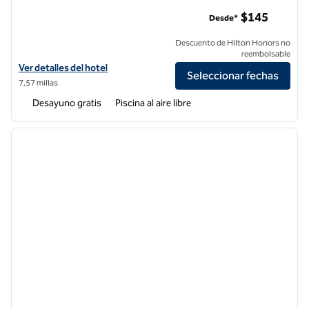
Homewood Suites by Hilton Cypress Orange County
$145
Desde*
Descuento de Hilton Honors no
reembolsable
Ver detalles del hotel Homewood Suites by Hilton Cypress Orange 
Ver detalles del hotel
Seleccionar fechas
7,57 millas
Desayuno gratis
Piscina al aire libre
1
/
12
imagen anterior
siguie
1 de 12