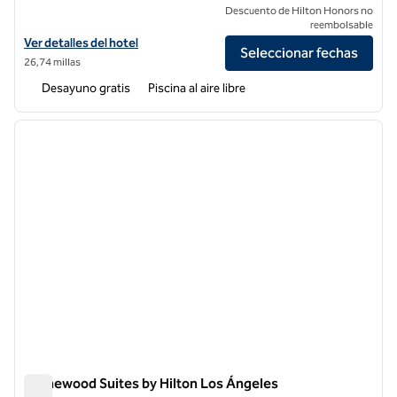
Descuento de Hilton Honors no
reembolsable
Ver detalles del hotel Homewood Suites by Hilton Ontario-Rancho
Ver detalles del hotel
Seleccionar fechas
26,74 millas
Desayuno gratis
Piscina al aire libre
1
/
12
imagen anterior
siguie
1 de 12
Homewood Suites by Hilton Los Ángeles