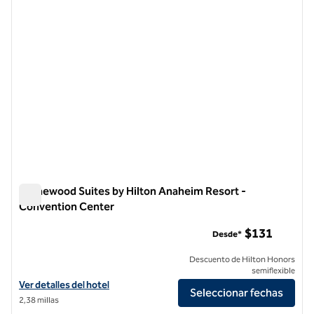
Homewood Suites by Hilton Anaheim Resort -
Convention Center
Homewood Suites by Hilton Anaheim Resort - Convention C
$131
Desde*
Descuento de Hilton Honors
semiflexible
Ver detalles del hotel Homewood Suites by Hilton Anaheim Resort -
Ver detalles del hotel
Seleccionar fechas
2,38 millas