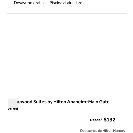
Desayuno gratis
Piscina al aire libre
1
/
12
imagen anterior
siguie
1 de 12
Homewood Suites by Hilton Anaheim-Main Gate
Area
Homewood Suites by Hilton Anaheim-Main Gate Area
$132
Desde*
Descuento de Hilton Honors