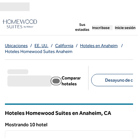
Saltar a contenido
,
abre una pestaña n
Sus
Inscríbase
Inicie sesión
estadías
Ubicaciones
/
EE. UU.
/
California
/
Hoteles en Anaheim
/
Hoteles Homewood Suites Anaheim
Comparar
Desayuno de cort
hoteles
Filtros sugeridos
Hoteles Homewood Suites en Anaheim,
CA
California
Mostrando 10 hotel
1
/
11
Mostrando 10 hotel
imagen anterior
siguie
1 de 11