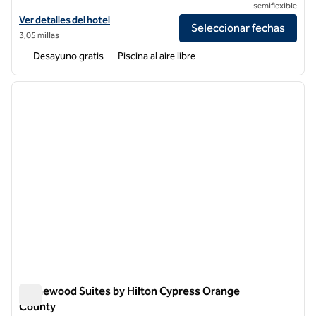
semiflexible
Ver detalles del hotel Homewood Suites by Hilton Anaheim-Main Gat
Ver detalles del hotel
Seleccionar fechas
3,05 millas
Desayuno gratis
Piscina al aire libre
1
/
12
imagen anterior
siguie
1 de 12
Homewood Suites by Hilton Cypress Orange
County