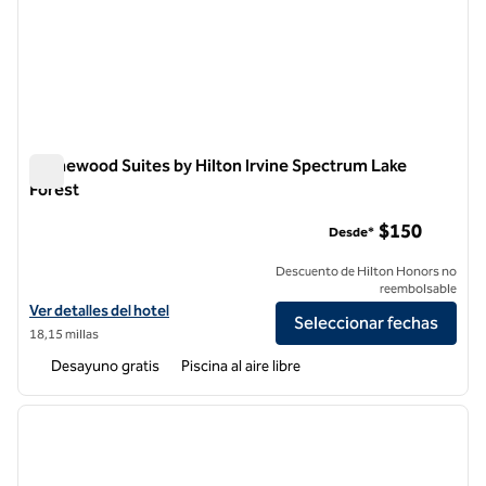
Homewood Suites by Hilton Irvine Spectrum Lake
Forest
Homewood Suites by Hilton Irvine Spectrum Lake Forest
$150
Desde*
Descuento de Hilton Honors no
reembolsable
Ver detalles del hotel Homewood Suites by Hilton Irvine Spectrum La
Ver detalles del hotel
Seleccionar fechas
18,15 millas
Desayuno gratis
Piscina al aire libre
1
/
12
imagen anterior
siguie
1 de 12