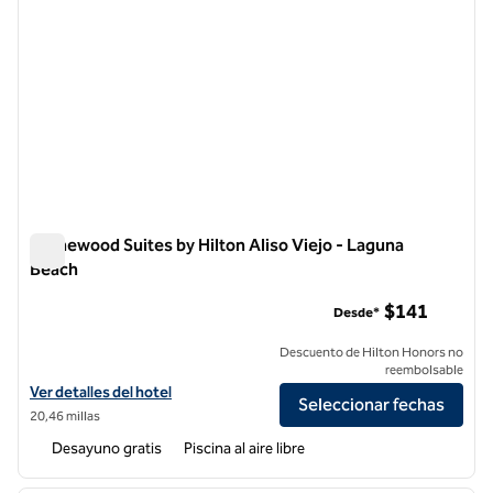
Homewood Suites by Hilton Aliso Viejo - Laguna
Beach
Homewood Suites by Hilton Aliso Viejo - Laguna Beach
$141
Desde*
Descuento de Hilton Honors no
reembolsable
Ver detalles del hotel Homewood Suites by Hilton Aliso Viejo - Lagun
Ver detalles del hotel
Seleccionar fechas
20,46 millas
Desayuno gratis
Piscina al aire libre
1
/
12