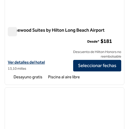
Homewood Suites by Hilton Long Beach Airport
Homewood Suites by Hilton Long Beach Airport
$181
Desde*
Descuento de Hilton Honors no
reembolsable
Ver detalles del hotel Homewood Suites by Hilton Long Beach Airpor
Ver detalles del hotel
Seleccionar fechas
13,10 millas
Desayuno gratis
Piscina al aire libre
1
/
12
imagen anterior
siguie
1 de 12