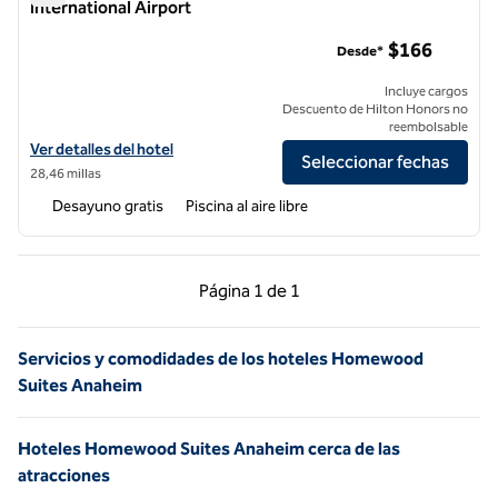
International Airport
Homewood Suites by Hilton Los Ángeles International Airpor
$166
Desde*
Incluye cargos
Descuento de Hilton Honors no
reembolsable
Ver detalles del hotel Homewood Suites by Hilton Los Angeles Intern
Ver detalles del hotel
Seleccionar fechas
28,46 millas
Desayuno gratis
Piscina al aire libre
Página anterior, 1 de 1
Página siguiente, 1 d
Página
1 de 1
Página 1 de 1
Servicios y comodidades de los hoteles Homewood
Suites Anaheim
Hoteles Homewood Suites Anaheim cerca de las
atracciones