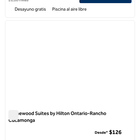
Desayuno gratis
Piscina al aire libre
1
/
12
imagen anterior
siguie
1 de 12
Homewood Suites by Hilton Ontario-Rancho
Cucamonga
Homewood Suites by Hilton Ontario-Rancho Cucamonga
$126
Desde*