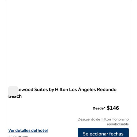
imagen anterior
siguie
1 de 12
Homewood Suites by Hilton Los Ángeles Redondo
Beach
Homewood Suites by Hilton Los Ángeles Redondo Beach
$146
Desde*
Descuento de Hilton Honors no
reembolsable
Ver detalles del hotel Homewood Suites by Hilton Los Angeles Red
Ver detalles del hotel
Seleccionar fechas
26,06 millas