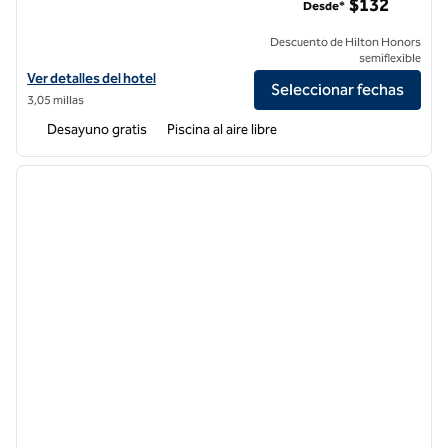
$132
Desde*
Descuento de Hilton Honors
semiflexible
Ver detalles del hotel Homewood Suites by Hilton Anaheim-Main Gat
Ver detalles del hotel
Seleccionar fechas
3,05 millas
Desayuno gratis
Piscina al aire libre
1
/
13
imagen anterior
siguie
1 de 13