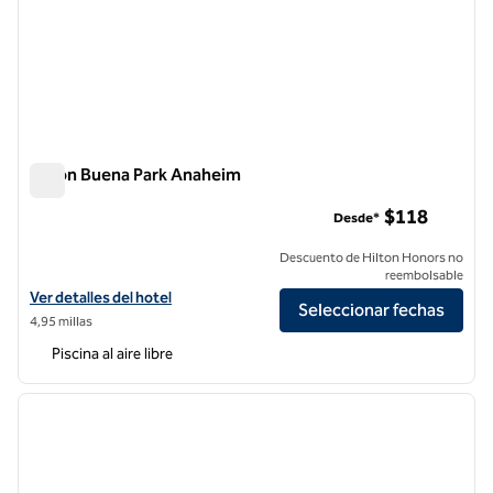
Hilton Buena Park Anaheim
Hilton Buena Park Anaheim
$118
Desde*
Descuento de Hilton Honors no
reembolsable
Ver detalles del hotel Hilton Buena Park Anaheim
Ver detalles del hotel
Seleccionar fechas
4,95 millas
Piscina al aire libre
1
/
8
imagen anterior
siguie
1 de 8