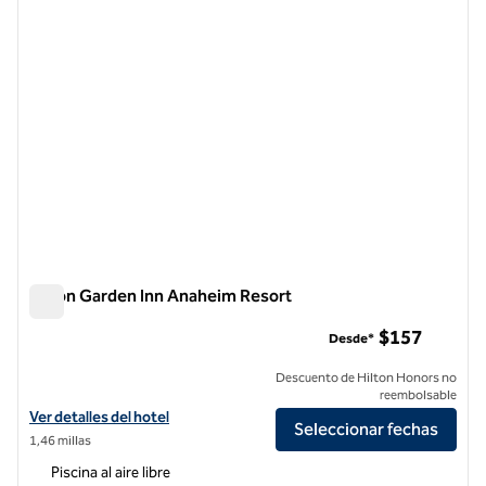
Hilton Garden Inn Anaheim Resort
Hilton Garden Inn Anaheim Resort
$157
Desde*
Descuento de Hilton Honors no
reembolsable
Ver detalles del hotel Hilton Garden Inn Anaheim Resort
Ver detalles del hotel
Seleccionar fechas
1,46 millas
Piscina al aire libre