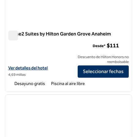
Home2 Suites by Hilton Garden Grove Anaheim
Home2 Suites by Hilton Garden Grove Anaheim
$111
Desde*
Descuento de Hilton Honors no
reembolsable
Ver detalles del hotel para Home2 Suites by Hilton Garden Grove An
Ver detalles del hotel
Seleccionar fechas
4,69 millas
Desayuno gratis
Piscina al aire libre
1
/
12
imagen anterior
siguie
1 de 12