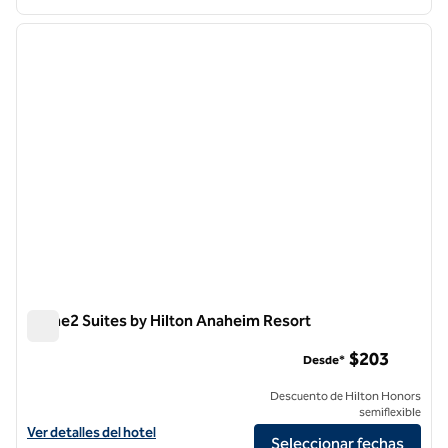
1
/
12
imagen anterior
siguie
1 de 12
Home2 Suites by Hilton Anaheim Resort
Home2 Suites by Hilton Anaheim Resort
$203
Desde*
Descuento de Hilton Honors
semiflexible
Ver detalles del hotel para Home2 Suites by Hilton Anaheim Resort
Ver detalles del hotel
Seleccionar fechas