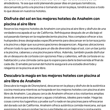
alrededores. Ya sea que esté planeando pasar días en parques temáticos,
descansando junto a la piscina o tomando sol en la playa, tendrá acceso a todo
lo que desee en nuestros hoteles.
Disfrute del sol en los mejores hoteles de Anaheim con
piscina al aire libre
Reserve los mejores hoteles de Anaheim con piscina al aire libre y disfrute de una
verdadera escapada al sur de California. Refrésquese después de un día bajo el
sol pasando tiempo en la resplandeciente piscina. Nos complace ofrecer a los
huéspedes áreas designadas específicamente para descansar en la terraza junto
a la piscina y dejar que sus preocupaciones desaparezcan. Algunas ubicaciones
ofrecen todo lo que necesita para un día de diversión bajo el sol, con un bar junto
a la piscina, cabanas y una piscina para niños. Además, también puede disfrutar
de un desayuno de cortesía con opciones frías y calientes, wifi de cortesía en su
habitación y una cómoda cama que lo espera para darle la bienvenida al final de
cada día. El amable personal del hotel le asegurará una estadía divertida y
relajante en la piscina al aire libre.
Descubra la magia en los mejores hoteles con piscina al
aire libre de Anaheim
Descubra la magia de Disneyland, descanse en la playa y disfrute de la auténtica
cocina mexicana mientras se hospeda en los mejores hoteles con piscina al aire
libre de Anaheim. Las playas cerca de Anaheim ofrecen a los visitantes amplias
áreas de arena para descansar y aguas cristalinas, ideales para nadar. Haga las
cosas como los lugareños y pruebe surf o nade en las piscinas para refrescarse
del dorado sol de California. Anaheim ofrece auténtica comida mexicana, así que
asegúrese de seguro probar tacos o enchiladas en un pintoresco restaurante.