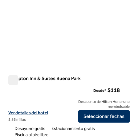
Hampton Inn & Suites Buena Park
Hampton Inn & Suites Buena Park
$118
Desde*
Descuento de Hilton Honors no
reembolsable
Ver detalles del hotel Hampton Inn & Suites Buena Park
Ver detalles del hotel
Seleccionar fechas
5,86 millas
Desayuno gratis
Estacionamiento gratis
Piscina al aire libre