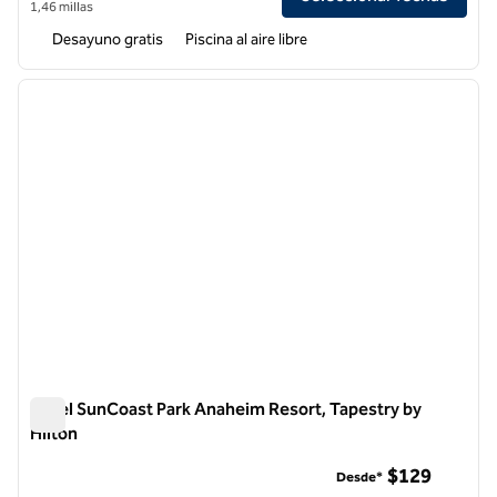
1,46 millas
Desayuno gratis
Piscina al aire libre
1
/
12
imagen anterior
siguie
1 de 12
Hotel SunCoast Park Anaheim Resort, Tapestry by
Hilton
Hotel SunCoast Park Anaheim Resort, Tapestry by Hilton
$129
Desde*