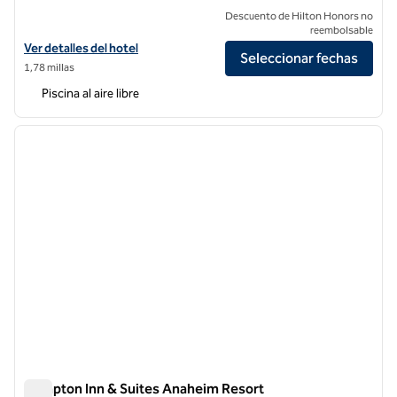
Descuento de Hilton Honors no
reembolsable
Ver detalles del hotel SunCoast Park Hotel Anaheim Resort, Tapestry
Ver detalles del hotel
Seleccionar fechas
1,78 millas
Piscina al aire libre
1
/
12
imagen anterior
siguie
1 de 12
Hampton Inn & Suites Anaheim Resort