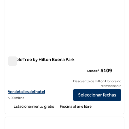
DoubleTree by Hilton Buena Park
DoubleTree by Hilton Buena Park
$109
Desde*
Descuento de Hilton Honors no
reembolsable
Ver detalles del hotel DoubleTree by Hilton Buena Park
Ver detalles del hotel
Seleccionar fechas
5,00 millas
Estacionamiento gratis
Piscina al aire libre
1
/
12
imagen anterior
siguie
1 de 12