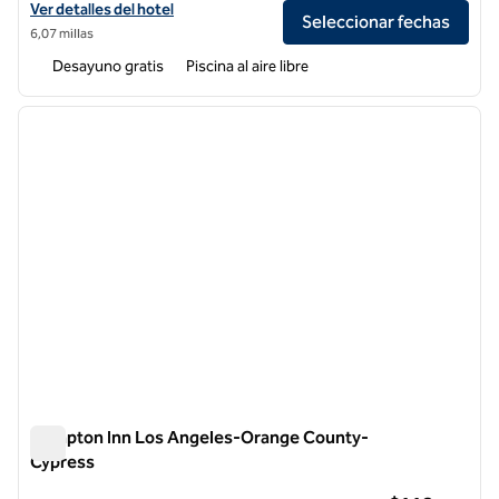
Ver detalles del hotel Embassy Suites by Hilton Brea North Orange 
Ver detalles del hotel
Seleccionar fechas
6,07 millas
Desayuno gratis
Piscina al aire libre
1
/
11
imagen anterior
siguie
1 de 11
Hampton Inn Los Angeles-Orange County-
Cypress
Hampton Inn Los Angeles-Orange County-Cypress