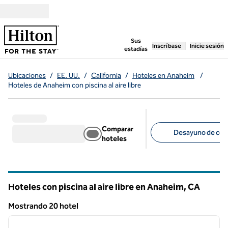
Saltar a contenido
,
abre una pestaña n
Sus
Inscríbase
Inicie sesión
estadías
Ubicaciones
/
EE. UU.
/
California
/
Hoteles en Anaheim
/
Hoteles de Anaheim con piscina al aire libre
Comparar
Desayuno de cort
hoteles
Filtros sugeridos
Hoteles con piscina al aire libre en Anaheim,
CA
California
Mostrando 20 hotel
1
/
12
Mostrando 20 hotel
imagen anterior
siguie
1 de 12