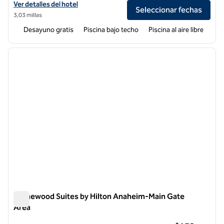
Ver detalles del hotel Embassy Suites by Hilton Anaheim Orange
Ver detalles del hotel
Seleccionar fechas
3,03 millas
Desayuno gratis
Piscina bajo techo
Piscina al aire libre
1
/
12
imagen anterior
siguie
1 de 12
Homewood Suites by Hilton Anaheim-Main Gate
Area
Homewood Suites by Hilton Anaheim-Main Gate Area