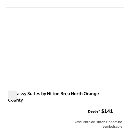
1
/
12
imagen anterior
siguie
1 de 12
Embassy Suites by Hilton Brea North Orange
County
Embassy Suites by Hilton Brea North Orange County
$141
Desde*
Descuento de Hilton Honors no
reembolsable