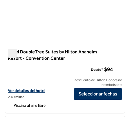
Hotel DoubleTree Suites by Hilton Anaheim
Resort - Convention Center
Hotel DoubleTree Suites by Hilton Anaheim Resort - Conven
$94
Desde*
Descuento de Hilton Honors no
reembolsable
Ver detalles del hotel DoubleTree Suites by Hilton Anaheim Resort 
Ver detalles del hotel
Seleccionar fechas
2,49 millas
Piscina al aire libre
1
/
11
imagen anterior
siguie
1 de 11