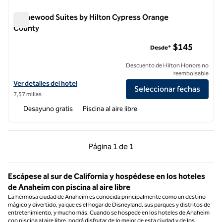
Homewood Suites by Hilton Cypress Orange
County
Homewood Suites by Hilton Cypress Orange County
$145
Desde*
Descuento de Hilton Honors no
reembolsable
Ver detalles del hotel Homewood Suites by Hilton Cypress Orange 
Ver detalles del hotel
Seleccionar fechas
7,57 millas
Desayuno gratis
Piscina al aire libre
Página anterior, 1 de 1
Página siguiente, 1 d
Página
1 de 1
Página 1 de 1
Escápese al sur de California y hospédese en los hoteles
de Anaheim con piscina al aire libre
La hermosa ciudad de Anaheim es conocida principalmente como un destino
mágico y divertido, ya que es el hogar de Disneyland, sus parques y distritos de
entretenimiento, y mucho más. Cuando se hospede en los hoteles de Anaheim
con piscina al aire libre, podrá disfrutar de lo mejor de esta ciudad y de los