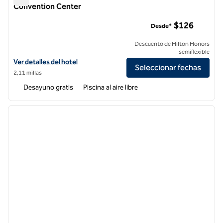
Convention Center
Hampton Inn & Suites Anaheim Resort Convention Center
$126
Desde*
Descuento de Hilton Honors
semiflexible
Ver detalles del hotel Hampton Inn & Suites Anaheim Resort Conven
Ver detalles del hotel
Seleccionar fechas
2,11 millas
Desayuno gratis
Piscina al aire libre
1
/
12
imagen anterior
siguie
1 de 12