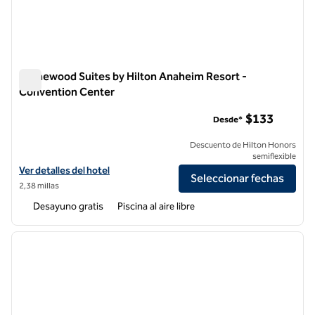
Homewood Suites by Hilton Anaheim Resort -
Convention Center
Homewood Suites by Hilton Anaheim Resort - Convention C
$133
Desde*
Descuento de Hilton Honors
semiflexible
Ver detalles del hotel Homewood Suites by Hilton Anaheim Resort -
Ver detalles del hotel
Seleccionar fechas
2,38 millas
Desayuno gratis
Piscina al aire libre
1
/
12
imagen anterior
siguie
1 de 12