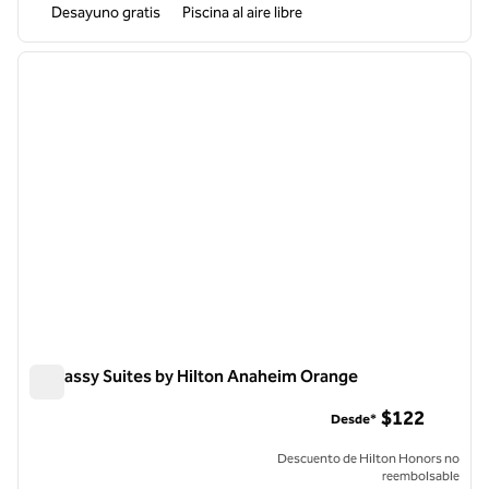
Desayuno gratis
Piscina al aire libre
1
/
12
imagen anterior
siguie
1 de 12
Embassy Suites by Hilton Anaheim Orange
Embassy Suites by Hilton Anaheim Orange
$122
Desde*
Descuento de Hilton Honors no
reembolsable