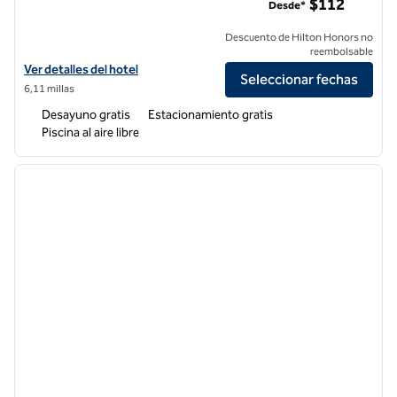
$112
Desde*
Descuento de Hilton Honors no
reembolsable
Ver detalles del hotel Hampton Inn Los Angeles-Orange County-Cy
Ver detalles del hotel
Seleccionar fechas
6,11 millas
Desayuno gratis
Estacionamiento gratis
Piscina al aire libre
1
/
12
imagen anterior
siguie
1 de 12