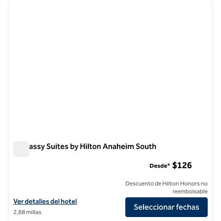
imagen anterior
siguie
1 de 12
Embassy Suites by Hilton Anaheim South
Embassy Suites by Hilton Anaheim South
$126
Desde*
Descuento de Hilton Honors no
reembolsable
Ver detalles del hotel Embassy Suites by Hilton Anaheim South
Ver detalles del hotel
Seleccionar fechas
2,88 millas