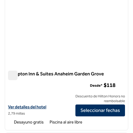
Hampton Inn & Suites Anaheim Garden Grove
Hampton Inn & Suites Anaheim Garden Grove
$118
Desde*
Descuento de Hilton Honors no
reembolsable
Ver detalles del hotel Hampton Inn & Suites Anaheim Garden Grove
Ver detalles del hotel
Seleccionar fechas
2,79 millas
Desayuno gratis
Piscina al aire libre
1
/
12