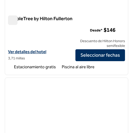
DoubleTree by Hilton Fullerton
DoubleTree by Hilton Fullerton
$146
Desde*
Descuento de Hilton Honors
semiflexible
Ver detalles del hotel DoubleTree by Hilton Fullerton
Ver detalles del hotel
Seleccionar fechas
3,71 millas
Estacionamiento gratis
Piscina al aire libre
1
/
12
imagen anterior
siguie
1 de 12