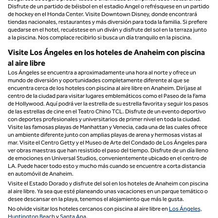
Disfrute de un partido de béisbol en el estadio Angel o refrésquese en un partido
de hockey en el Honda Center. Visite Downtown Disney, donde encontrará
tiendas nacionales, restaurantes y más diversión para toda la familia. Si prefiere
quedarse en el hotel, recuéstese en un diván y disfrute del sol en la terraza junto
a la piscina. Nos complace recibirlo si busca un día tranquilo en la piscina.
Visite Los Ángeles en los hoteles de Anaheim con piscina
al aire libre
Los Ángeles se encuentra a aproximadamente una hora al norte y ofrece un
mundo de diversión y oportunidades completamente diferente al que se
encuentra cerca de los hoteles con piscina al aire libre en Anaheim. Diríjase al
centro de la ciudad para visitar lugares emblemáticos como el Paseo de la Fama
de Hollywood. Aquí podrá ver la estrella de su estrella favorita y seguir los pasos
de las estrellas de cine en el Teatro Chino TCL. Disfrute de un evento deportivo
con deportes profesionales y universitarios de primer nivel en toda la ciudad.
Visite las famosas playas de Manhattan y Venecia, cada una de las cuales ofrece
un ambiente diferente junto con amplias playas de arena y hermosas vistas al
mar. Visite el Centro Getty y el Museo de Arte del Condado de Los Ángeles para
ver obras maestras que han resistido el paso del tiempo. Disfrute de un día lleno
de emociones en Universal Studios, convenientemente ubicado en el centro de
LA. Puede hacer todo esto y mucho más cuando se encuentre a corta distancia
en automóvil de Anaheim.
Visite el Estado Dorado y disfrute del sol en los hoteles de Anaheim con piscina
al aire libre. Ya sea que esté planeando unas vacaciones en un parque temático o
desee descansar en la playa, tenemos el alojamiento que más le gusta.
No olvide visitar los hoteles cercanos con piscina al aire libre en
Los Ángeles,
Huntington Beach
y
Santa Ana
.