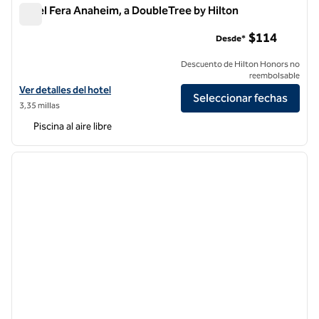
Hotel Fera Anaheim, a DoubleTree by Hilton
Hotel Fera Anaheim, a DoubleTree by Hilton
$114
Desde*
Descuento de Hilton Honors no
reembolsable
Ver detalles del hotel Fera Anaheim, a DoubleTree by Hilton
Ver detalles del hotel
Seleccionar fechas
3,35 millas
Piscina al aire libre
1
/
12
imagen anterior
siguie
1 de 12