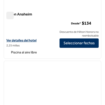
Hilton Anaheim
Hilton Anaheim
$134
Desde*
Descuento de Hilton Honors no
reembolsable
Ver detalles del hotel Hilton Anaheim
Ver detalles del hotel
Seleccionar fechas
2,25 millas
Piscina al aire libre
1
/
11
imagen anterior
siguie
1 de 11