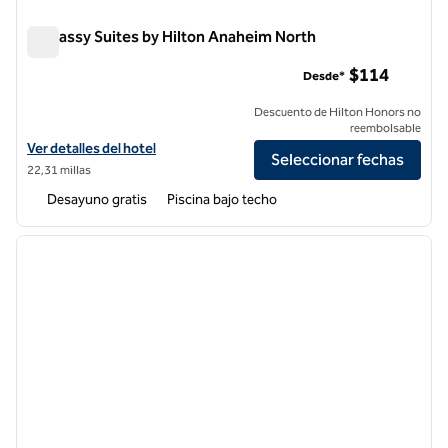
Embassy Suites by Hilton Anaheim North
Embassy Suites by Hilton Anaheim North
$114
Desde*
Descuento de Hilton Honors no
reembolsable
Ver detalles del hotel Embassy Suites by Hilton Anaheim North
Ver detalles del hotel
Seleccionar fechas
22,31 millas
Desayuno gratis
Piscina bajo techo
1
/
12
imagen anterior
siguie
1 de 12