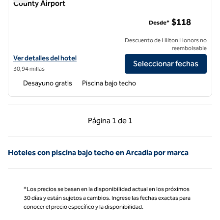
County Airport
Embassy Suites by Hilton Santa Ana Orange County Airport
$118
Desde*
Descuento de Hilton Honors no
reembolsable
Ver detalles del hotel Embassy Suites by Hilton Santa Ana Orange Co
Ver detalles del hotel
Seleccionar fechas
30,94 millas
Desayuno gratis
Piscina bajo techo
Página anterior, 1 de 1
Página siguiente, 1 d
Página
1 de 1
Página 1 de 1
Hoteles con piscina bajo techo en Arcadia por marca
*Los precios se basan en la disponibilidad actual en los próximos
30 días y están sujetos a cambios. Ingrese las fechas exactas para
conocer el precio específico y la disponibilidad.