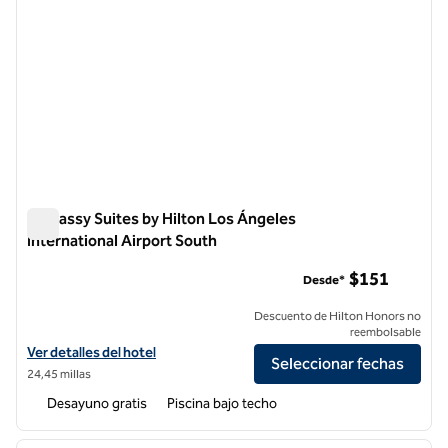
Embassy Suites by Hilton Los Ángeles
International Airport South
Embassy Suites by Hilton Los Ángeles International Airport 
$151
Desde*
Descuento de Hilton Honors no
reembolsable
Ver detalles del hotel Embassy Suites by Hilton Los Angeles Internat
Ver detalles del hotel
Seleccionar fechas
24,45 millas
Desayuno gratis
Piscina bajo techo
1
/
12