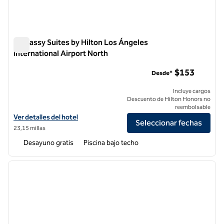
Embassy Suites by Hilton Los Ángeles
International Airport North
Embassy Suites by Hilton Los Ángeles International Airport 
$153
Desde*
Incluye cargos
Descuento de Hilton Honors no
reembolsable
Ver detalles del hotel Embassy Suites by Hilton Los Angeles Internati
Ver detalles del hotel
Seleccionar fechas
23,15 millas
Desayuno gratis
Piscina bajo techo
1
/
11
imagen anterior
siguie
1 de 11