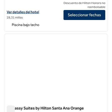
Descuento de Hilton Honors no
reembolsable
Ver detalles del hotel Hilton Garden Inn Ontario/Rancho Cucamonga
Ver detalles del hotel
Seleccionar fechas
28,31 millas
Piscina bajo techo
1
/
11
imagen anterior
siguie
1 de 11
Embassy Suites by Hilton Santa Ana Orange