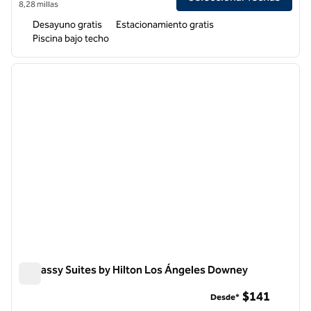
8,28 millas
Desayuno gratis
Estacionamiento gratis
Piscina bajo techo
1
/
12
imagen anterior
siguie
1 de 12
Embassy Suites by Hilton Los Ángeles Downey
Embassy Suites by Hilton Los Ángeles Downey
$141
Desde*