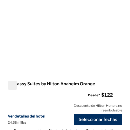
imagen anterior
siguie
1 de 12
Embassy Suites by Hilton Anaheim Orange
Embassy Suites by Hilton Anaheim Orange
$122
Desde*
Descuento de Hilton Honors no
reembolsable
Ver detalles del hotel Embassy Suites by Hilton Anaheim Orange
Ver detalles del hotel
Seleccionar fechas
24,68 millas