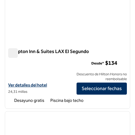
Hampton Inn & Suites LAX El Segundo
Hampton Inn & Suites LAX El Segundo
$134
Desde*
Descuento de Hilton Honors no
reembolsable
Ver detalles del hotel Hampton Inn & Suites LAX El Segundo
Ver detalles del hotel
Seleccionar fechas
24,31 millas
Desayuno gratis
Piscina bajo techo
1
/
12
imagen anterior
siguie
1 de 12