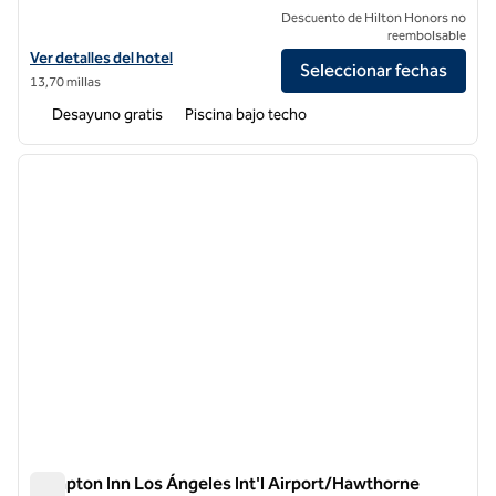
Descuento de Hilton Honors no
reembolsable
Ver detalles del hotel Embassy Suites by Hilton Los Angeles Downey
Ver detalles del hotel
Seleccionar fechas
13,70 millas
Desayuno gratis
Piscina bajo techo
1
/
12
imagen anterior
siguie
1 de 12
Hampton Inn Los Ángeles Int'l Airport/Hawthorne