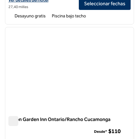
Ver detalles del hotel
Seleccionar fechas
27,40 millas
Desayuno gratis
Piscina bajo techo
1
/
12
imagen anterior
siguie
1 de 12
Hilton Garden Inn Ontario/Rancho Cucamonga
Hilton Garden Inn Ontario/Rancho Cucamonga
$110
Desde*