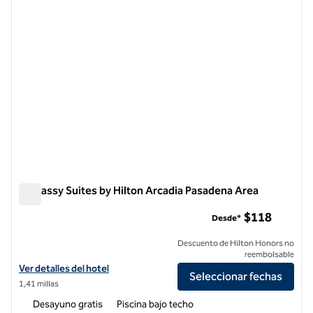
Embassy Suites by Hilton Arcadia Pasadena Area
Embassy Suites by Hilton Arcadia Pasadena Area
$118
Desde*
Descuento de Hilton Honors no
reembolsable
Ver detalles del hotel Embassy Suites by Hilton Arcadia Pasadena Are
Ver detalles del hotel
Seleccionar fechas
1,41 millas
Desayuno gratis
Piscina bajo techo