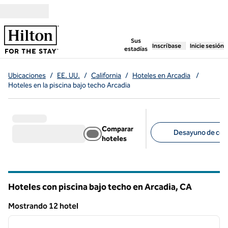
Saltar a contenido
,
abre una pestaña n
Sus
Inscríbase
Inicie sesión
estadías
Ubicaciones
/
EE. UU.
/
California
/
Hoteles en Arcadia
/
Hoteles en la piscina bajo techo Arcadia
Comparar
Desayuno de cort
hoteles
Filtros sugeridos
Hoteles con piscina bajo techo en Arcadia,
CA
California
Mostrando 12 hotel
1
/
12
Mostrando 12 hotel
imagen anterior
siguie
1 de 12