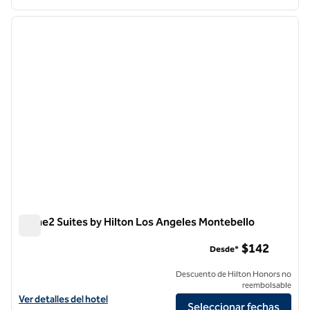
1
/
11
imagen anterior
siguie
1 de 11
Home2 Suites by Hilton Los Angeles Montebello
Home2 Suites by Hilton Los Angeles Montebello
$142
Desde*
Descuento de Hilton Honors no
reembolsable
Ver detalles del hotel Home2 Suites by Hilton Los Angeles Montebell
Ver detalles del hotel
Seleccionar fechas