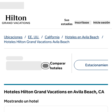
Saltar a contenido
,
abre una pestaña n
Sus
Inscríbase
Inicie sesión
estadías
Ubicaciones
/
EE. UU.
/
California
/
Hoteles en Avila Beach
/
Hoteles Hilton Grand Vacations Avila Beach
Comparar
Estacionamiento d
hoteles
Filtros sugeridos
Hoteles Hilton Grand Vacations en Avila Beach,
CA
California
Mostrando un hotel
1
/
12
Mostrando un hotel
imagen anterior
siguie
1 de 12