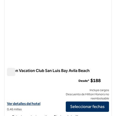
Hilton Vacation Club San Luis Bay Avila Beach
Hilton Vacation Club San Luis Bay Avila Beach
$188
Desde*
Incluye cargos
Descuento de Hilton Honors no
reembolsable
Ver detalles del hotel Hilton Vacation Club San Luis Bay Avila Beach
Ver detalles del hotel
Seleccionar fechas
0,46 millas