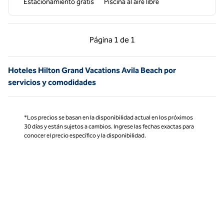
Estacionamiento gratis
Piscina al aire libre
Página anterior, 1 de 1
Página siguiente, 1 d
Página
1 de 1
Página 1 de 1
Hoteles Hilton Grand Vacations Avila Beach por
servicios y comodidades
*Los precios se basan en la disponibilidad actual en los próximos
30 días y están sujetos a cambios. Ingrese las fechas exactas para
conocer el precio específico y la disponibilidad.