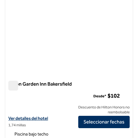
Hilton Garden Inn Bakersfield
Hilton Garden Inn Bakersfield
$102
Desde*
Descuento de Hilton Honors no
reembolsable
Ver detalles del hotel Hilton Garden Inn Bakersfield
Ver detalles del hotel
Seleccionar fechas
1,74 millas
Piscina bajo techo