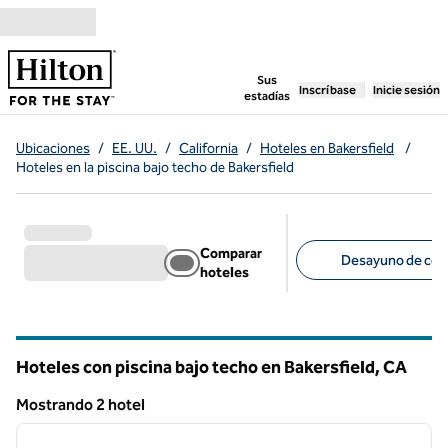
Saltar a contenido
,
abre una pestaña n
Sus
Inscríbase
Inicie sesión
estadías
Ubicaciones
/
EE. UU.
/
California
/
Hoteles en Bakersfield
/
Hoteles en la piscina bajo techo de Bakersfield
Comparar
Desayuno de corte
hoteles
Filtros sugeridos
Hoteles con piscina bajo techo en Bakersfield,
CA
California
Mostrando 2 hotel
1
/
12
Mostrando 2 hotel
imagen anterior
siguie
1 de 12