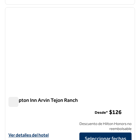
1
/
12
imagen anterior
siguie
1 de 12
Hampton Inn Arvin Tejon Ranch
Hampton Inn Arvin Tejon Ranch
$126
Desde*
Descuento de Hilton Honors no
reembolsable
Ver detalles del hotel Hampton Inn Arvin Tejon Ranch
Ver detalles del hotel
Seleccionar fechas