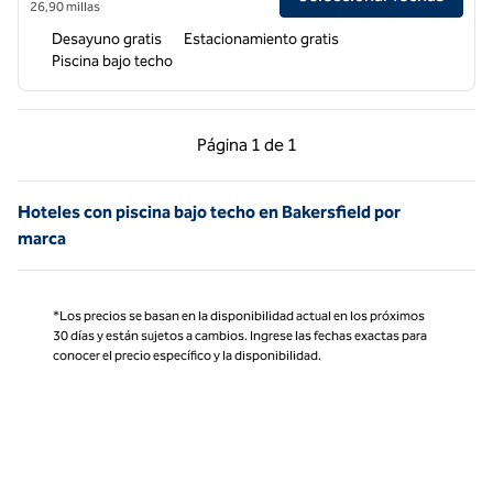
26,90 millas
Desayuno gratis
Estacionamiento gratis
Piscina bajo techo
Página anterior, 1 de 1
Página siguiente, 1 d
Página
1 de 1
Página 1 de 1
Hoteles con piscina bajo techo en Bakersfield por
marca
*Los precios se basan en la disponibilidad actual en los próximos
30 días y están sujetos a cambios. Ingrese las fechas exactas para
conocer el precio específico y la disponibilidad.