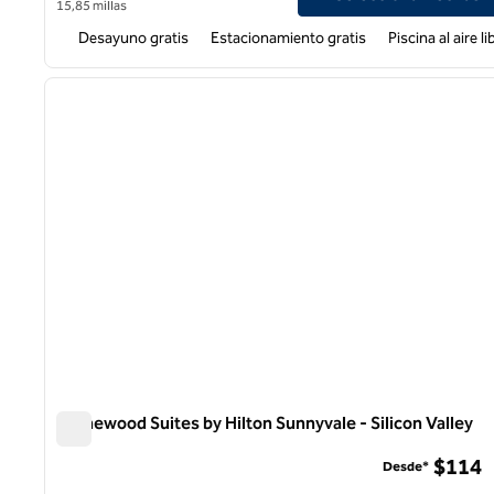
15,85 millas
Desayuno gratis
Estacionamiento gratis
Piscina al aire li
1
imagen anterior
1 de 12
Homewood Suites by Hilton Sunnyvale - Silicon Valley
Homewood Suites by Hilton Sunnyvale - Silicon Valley
$114
Desde*