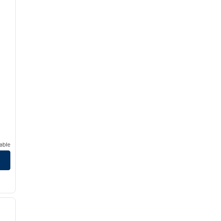
able
1
/
9
siguiente imagen