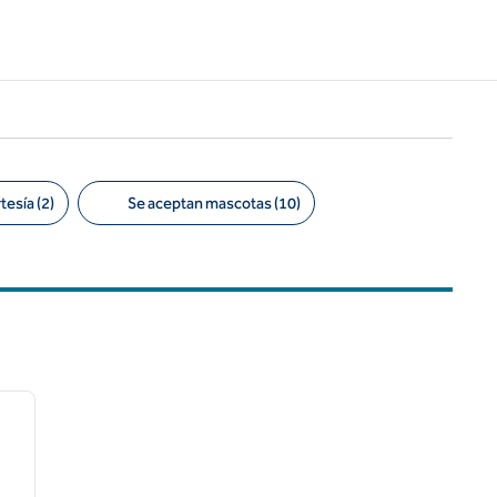
esía (2)
Se aceptan mascotas (10)
/
12
siguiente imagen