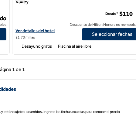
Valley
Homewood Suites by Hilton San Jose Airport-Silicon Valle
$110
Desde*
do
bles
Descuento de Hilton Honors no reembols
rfront
Ver detalles del hotel Homewood Suites by Hilton San Jose Airpor
Ver detalles del hotel
Seleccionar fechas
21,70 millas
Desayuno gratis
Piscina al aire libre
 anterior, 1 de 1
Página siguiente, 1 de 1
ágina
1 de 1
Página 1 de 1
didades
 y están sujetos a cambios. Ingrese las fechas exactas para conocer el precio