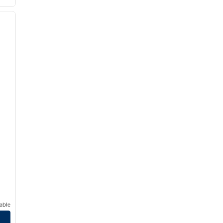
/
12
siguiente imagen
able