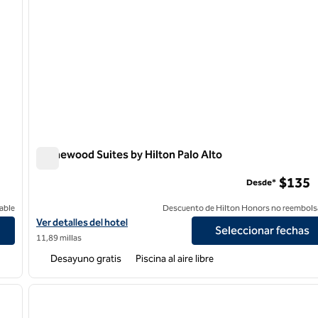
Homewood Suites by Hilton Palo Alto
Homewood Suites by Hilton Palo Alto
$135
Desde*
able
Descuento de Hilton Honors no reembols
Ver detalles del hotel Homewood Suites by Hilton Palo Alto
Ver detalles del hotel
Seleccionar fechas
11,89 millas
Desayuno gratis
Piscina al aire libre
/
12
siguiente imagen
imagen anterior
1 de 9