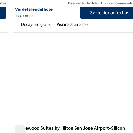
able
Descuento de Hilton Honors no reembols
con Valley
Ver detalles del hotel Homewood Suites by Hilton San Jose Santa
Ver detalles del hotel
Seleccionar fechas
19,05 millas
Desayuno gratis
Piscina al aire libre
/
12
1
siguiente imagen
imagen anterior
1 de 12
Homewood Suites by Hilton San Jose Airport-Silicon