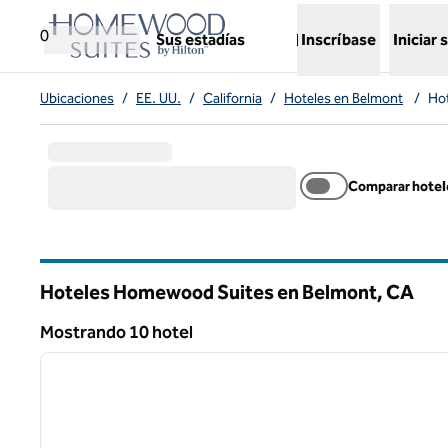
Saltar a contenido
,
abre una nueva pestaña
0
Sus estadías
Inscríbase
Iniciar 
Ubicaciones
/
EE. UU.
/
California
/
Hoteles en Belmont
/
Ho
Comparar hotel
Hoteles Homewood Suites en Belmont,
CA
California
Mostrando 10 hotel
1
Mostrando 10 hotel
imagen anterior
1 de 12