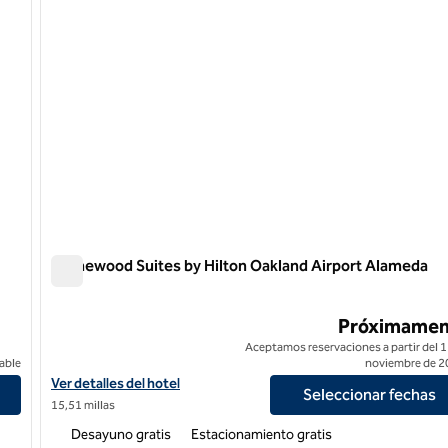
Homewood Suites by Hilton Oakland Airport Alameda
Homewood Suites by Hilton Oakland Airport Alameda
Próximamen
Aceptamos reservaciones a partir del 1
able
noviembre de 2
Airport-North
Ver detalles del hotel Homewood Suites by Hilton Oakland Airpo
Ver detalles del hotel
Seleccionar fechas
15,51 millas
Desayuno gratis
Estacionamiento gratis