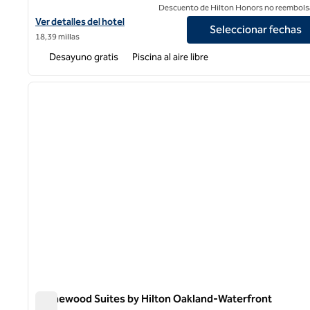
Descuento de Hilton Honors no reembols
Ver detalles del hotel Homewood Suites by Hilton Sunnyvale - Sili
Ver detalles del hotel
Seleccionar fechas
18,39 millas
Desayuno gratis
Piscina al aire libre
1
imagen anterior
1 de 12
Homewood Suites by Hilton Oakland-Waterfront