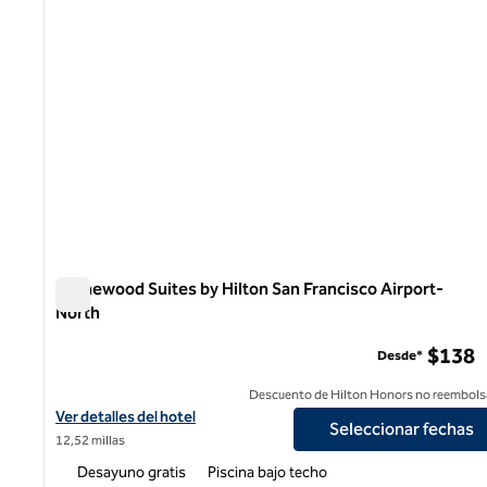
Homewood Suites by Hilton San Francisco Airport-
North
Homewood Suites by Hilton San Francisco Airport-North
$138
Desde*
Descuento de Hilton Honors no reembols
Ver detalles del hotel Homewood Suites by Hilton San Francisco 
Ver detalles del hotel
Seleccionar fechas
12,52 millas
Desayuno gratis
Piscina bajo techo