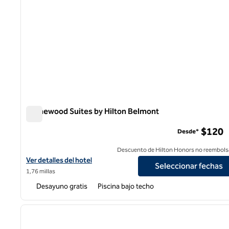
Homewood Suites by Hilton Belmont
Homewood Suites by Hilton Belmont
$120
Desde*
Descuento de Hilton Honors no reembols
Ver detalles del hotel Homewood Suites by Hilton Belmont
Ver detalles del hotel
Seleccionar fechas
1,76 millas
Desayuno gratis
Piscina bajo techo
1
imagen anterior
1 de 12