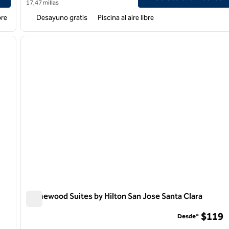
17,47 millas
bre
Desayuno gratis
Piscina al aire libre
/
12
1
siguiente imagen
imagen anterior
1 de 12
Homewood Suites by Hilton San Jose Santa Clara
Homewood Suites by Hilton San Jose Santa Clara
$119
Desde*