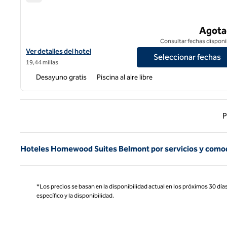
Homewood Suites by Hilton Oakland-Waterfront
Agota
Consultar fechas disponi
Ver detalles del hotel Homewood Suites by Hilton Oakland-Wate
Ver detalles del hotel
Seleccionar fechas
19,44 millas
Desayuno gratis
Piscina al aire libre
Página
P
Hoteles Homewood Suites Belmont por servicios y como
*Los precios se basan en la disponibilidad actual en los próximos 30 días
específico y la disponibilidad.