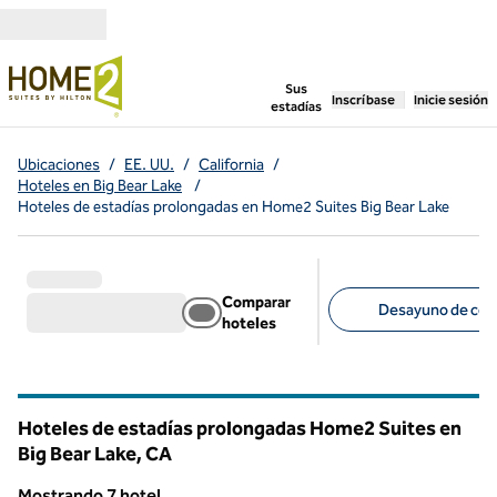
Saltar a contenido
,
abre una pestaña n
Sus
Inscríbase
Inicie sesión
estadías
Ubicaciones
/
EE. UU.
/
California
/
Hoteles en Big Bear Lake
/
Hoteles de estadías prolongadas en Home2 Suites Big Bear Lake
Comparar
Desayuno de corte
hoteles
Filtros sugeridos
Hoteles de estadías prolongadas Home2 Suites en
Big Bear Lake,
CA
California
Mostrando 7 hotel