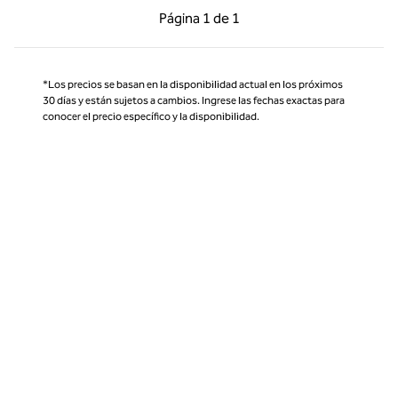
Página anterior, 1 de 1
Página siguiente, 1 d
Página
1 de 1
Página 1 de 1
*Los precios se basan en la disponibilidad actual en los próximos
30 días y están sujetos a cambios. Ingrese las fechas exactas para
conocer el precio específico y la disponibilidad.