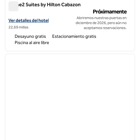
Home2 Suites by Hilton Cabazon
Home2 Suites by Hilton Cabazon
Próximamente
Abriremos nuestras puertas en
Ver detalles del hotel para Home2 Suites by Hilton Cabazon
Ver detalles del hotel
diciembre de 2026, pero aún no
22,69 millas
aceptamos reservaciones.
Desayuno gratis
Estacionamiento gratis
Piscina al aire libre
1
/
12
imagen anterior
siguie
1 de 12