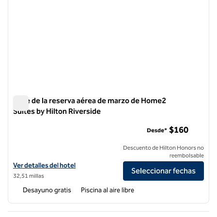
Base de la reserva aérea de marzo de Home2
Suites by Hilton Riverside
Base de la reserva aérea de marzo de Home2 Suites by Hilton
$160
Desde*
Descuento de Hilton Honors no
reembolsable
Ver detalles del hotel para Home2 Suites by Hilton Riverside March A
Ver detalles del hotel
Seleccionar fechas
32,51 millas
Desayuno gratis
Piscina al aire libre