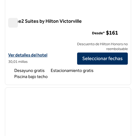
Home2 Suites by Hilton Victorville
Home2 Suites by Hilton Victorville
$161
Desde*
Descuento de Hilton Honors no
reembolsable
Ver detalles del hotel Home2 Suites by Hilton Victorville
Ver detalles del hotel
Seleccionar fechas
30,01 millas
Desayuno gratis
Estacionamiento gratis
Piscina bajo techo
1
/
12
imagen anterior
siguie
1 de 12