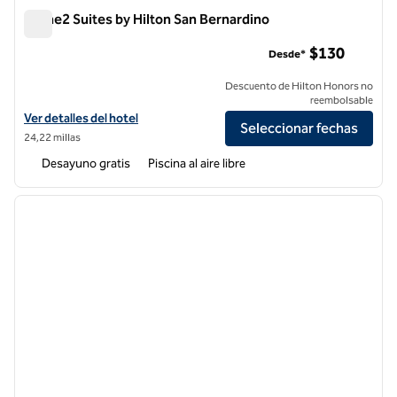
Home2 Suites by Hilton San Bernardino
Home2 Suites by Hilton San Bernardino
$130
Desde*
Descuento de Hilton Honors no
reembolsable
Ver detalles del hotel Home2 Suites by Hilton San Bernardino
Ver detalles del hotel
Seleccionar fechas
24,22 millas
Desayuno gratis
Piscina al aire libre
1
/
12
imagen anterior
siguie
1 de 12