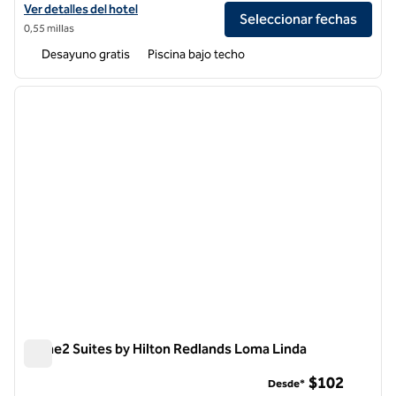
Ver detalles del hotel para Home2 Suites by Hilton Big Bear Lake
Ver detalles del hotel
Seleccionar fechas
0,55 millas
Desayuno gratis
Piscina bajo techo
1
/
12
imagen anterior
siguie
1 de 12
Home2 Suites by Hilton Redlands Loma Linda
Home2 Suites by Hilton Redlands Loma Linda
$102
Desde*