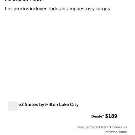
Mostrando 7 hotel
Los precios incluyen todos los impuestos y cargos
1
/
12
imagen anterior
siguie
1 de 12
Home2 Suites by Hilton Lake City
Home2 Suites by Hilton Lake City
$189
Desde*
Descuento de Hilton Honors no
reembolsable