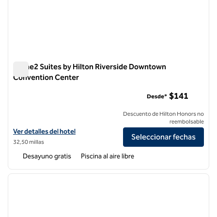
Home2 Suites by Hilton Riverside Downtown
Convention Center
Home2 Suites by Hilton Riverside Downtown Convention Ce
$141
Desde*
Descuento de Hilton Honors no
reembolsable
Ver detalles del hotel para Home2 Suites by Hilton Riverside Down
Ver detalles del hotel
Seleccionar fechas
32,50 millas
Desayuno gratis
Piscina al aire libre
1
/
12
imagen anterior
siguie
1 de 12