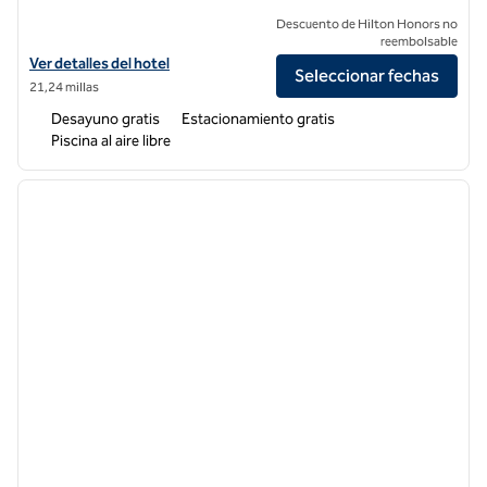
Descuento de Hilton Honors no
reembolsable
Ver detalles del hotel para Home2 Suites by Hilton Redlands Loma Li
Ver detalles del hotel
Seleccionar fechas
21,24 millas
Desayuno gratis
Estacionamiento gratis
Piscina al aire libre
1
/
11
imagen anterior
siguie
1 de 11