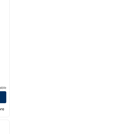
able
bre
/
10
siguiente imagen