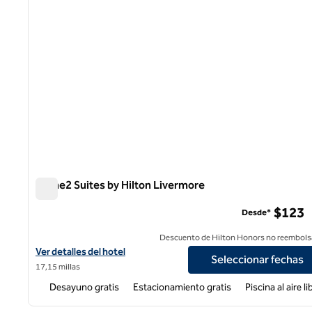
Home2 Suites by Hilton Livermore
Home2 Suites by Hilton Livermore
$123
Desde*
Descuento de Hilton Honors no reembols
Ver detalles del hotel para Home2 Suites by Hilton Livermore
Ver detalles del hotel
Seleccionar fechas
17,15 millas
Desayuno gratis
Estacionamiento gratis
Piscina al aire li
1