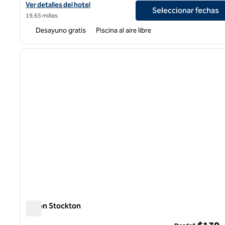
Ver detalles del hotel Homewood Suites by Hilton Pleasant Hill 
Ver detalles del hotel
Seleccionar fechas
19,65 millas
Desayuno gratis
Piscina al aire libre
1
imagen anterior
1 de 12
Hilton Stockton
Hilton Stockton