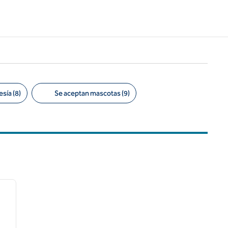
sía (8)
Se aceptan mascotas (9)
/
12
siguiente imagen