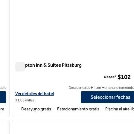
Hampton Inn & Suites Pittsburg
Hampton Inn & Suites Pittsburg
$102
Desde*
able
Descuento de Hilton Honors no reembols
Ver detalles del hotel Hampton Inn & Suites Pittsburg
Ver detalles del hotel
Seleccionar fechas
11,03 millas
bre
Desayuno gratis
Estacionamiento gratis
Piscina al aire li
/
12
1
siguiente imagen
imagen anterior
1 de 10