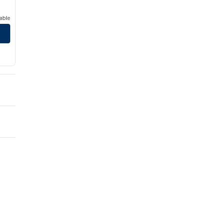
able
b