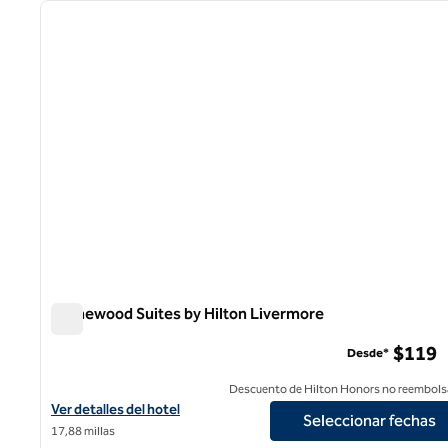
imagen anterior
1 de 12
Homewood Suites by Hilton Livermore
Homewood Suites by Hilton Livermore
$119
Desde*
Descuento de Hilton Honors no reembols
Ver detalles del hotel Homewood Suites by Hilton Livermore
Ver detalles del hotel
Seleccionar fechas
17,88 millas