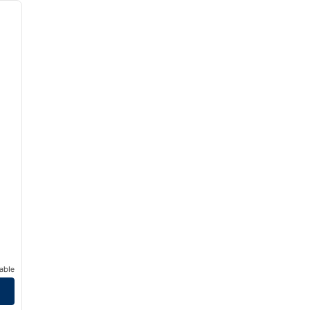
siguiente imagen
able