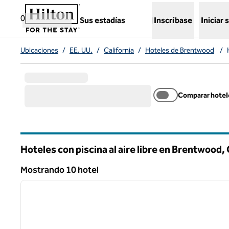
Saltar a contenido
,
abre una nueva pestaña
0
Sus estadías
Inscríbase
Iniciar 
Ubicaciones
/
EE. UU.
/
California
/
Hoteles de Brentwood
/
Comparar hotel
Hoteles con piscina al aire libre en Brentwood,
California
Mostrando 10 hotel
1
Mostrando 10 hotel
imagen anterior
1 de 12