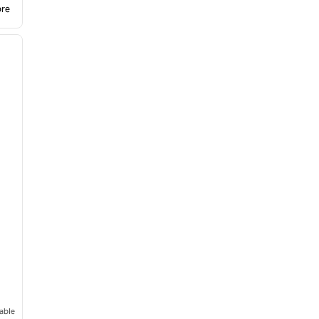
bre
/
12
siguiente imagen
able