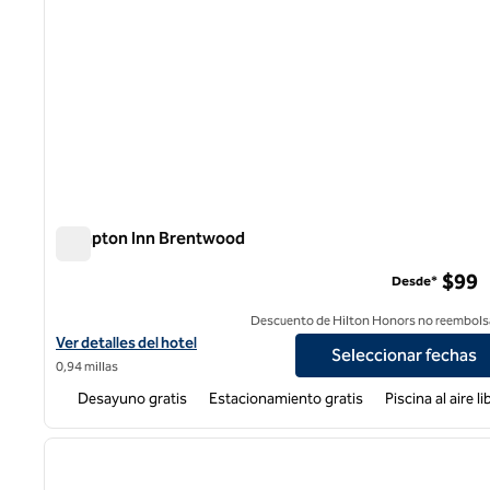
Hampton Inn Brentwood
Hampton Inn Brentwood
$99
Desde*
Descuento de Hilton Honors no reembols
Ver detalles del hotel Hampton Inn Brentwood
Ver detalles del hotel
Seleccionar fechas
0,94 millas
Desayuno gratis
Estacionamiento gratis
Piscina al aire li
1
imagen anterior
1 de 12