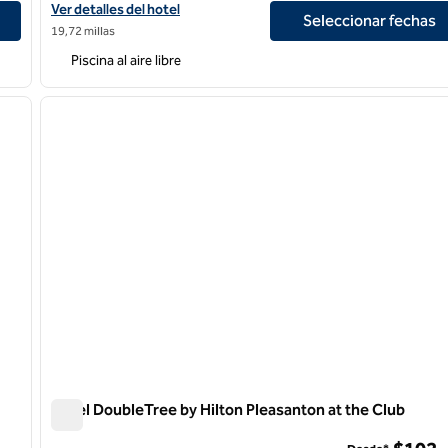
Concord
Ver detalles del hotel Hilton Concord
Ver detalles del hotel
Seleccionar fechas
19,72 millas
Piscina al aire libre
/
12
1
siguiente imagen
imagen anterior
1 de 12
Hotel DoubleTree by Hilton Pleasanton at the Club
Hotel DoubleTree by Hilton Pleasanton at the Club