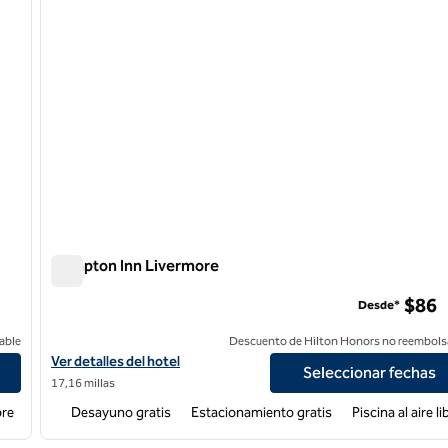
Hampton Inn Livermore
Hampton Inn Livermore
$86
Desde*
able
Descuento de Hilton Honors no reembols
Ver detalles del hotel Hampton Inn Livermore
Ver detalles del hotel
Seleccionar fechas
17,16 millas
bre
Desayuno gratis
Estacionamiento gratis
Piscina al aire li
/
12
1