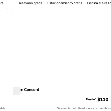
bre
Desayuno gratis
Estacionamiento gratis
Piscina al aire li
/
12
1
siguiente imagen
imagen anterior
1 de 12
Hilton Concord
Hilton Concord
$110
Desde*
able
Descuento de Hilton Honors no reembols