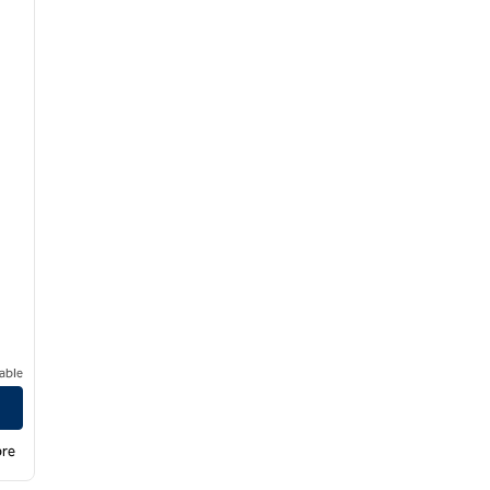
able
bre
/
12