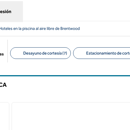
sesión
Hoteles en la piscina al aire libre de Brentwood
Desayuno de cortesía (7)
Estacionamiento de corte
es
Filtros sugeridos
CA
/
12
1
siguiente imagen
imagen anterior
1 de 12