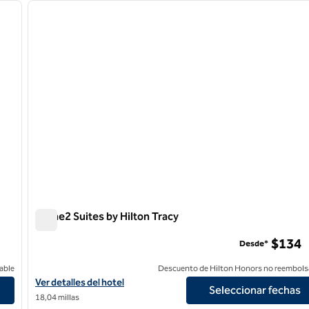
siguiente imagen
imagen anterior
1 de 12
Home2 Suites by Hilton Tracy
Home2 Suites by Hilton Tracy
$134
Desde*
able
Descuento de Hilton Honors no reembols
Ver detalles del hotel para Home2 Suites by Hilton Tracy
Ver detalles del hotel
Seleccionar fechas
18,04 millas