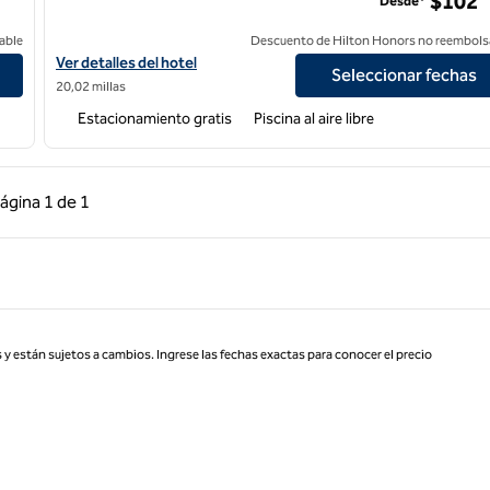
$102
Desde*
able
Descuento de Hilton Honors no reembols
Ver detalles del hotel DoubleTree by Hilton Pleasanton at the Clu
Ver detalles del hotel
Seleccionar fechas
20,02 millas
Estacionamiento gratis
Piscina al aire libre
 anterior, 1 de 1
Página siguiente, 1 de 1
ágina
1 de 1
Página 1 de 1
 y están sujetos a cambios. Ingrese las fechas exactas para conocer el precio