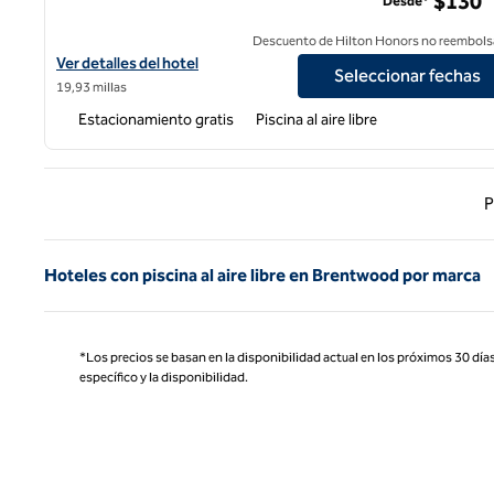
$130
Desde*
Descuento de Hilton Honors no reembols
Ver detalles del hotel Hilton Stockton
Ver detalles del hotel
Seleccionar fechas
19,93 millas
Estacionamiento gratis
Piscina al aire libre
Página
P
Hoteles con piscina al aire libre en Brentwood por marca
*Los precios se basan en la disponibilidad actual en los próximos 30 días
específico y la disponibilidad.