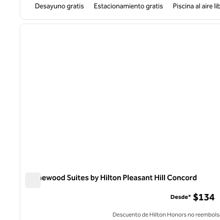
Desayuno gratis
Estacionamiento gratis
Piscina al aire li
1
imagen anterior
1 de 12
Homewood Suites by Hilton Pleasant Hill Concord
Homewood Suites by Hilton Pleasant Hill Concord
$134
Desde*
Descuento de Hilton Honors no reembols