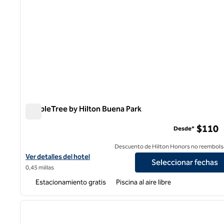
DoubleTree by Hilton Buena Park
DoubleTree by Hilton Buena Park
$110
Desde*
Descuento de Hilton Honors no reembols
Ver detalles del hotel DoubleTree by Hilton Buena Park
Ver detalles del hotel
Seleccionar fechas
0,45 millas
Estacionamiento gratis
Piscina al aire libre
1
imagen anterior
1 de 12