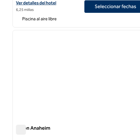
Ver detalles del hotel Hilton Garden Inn Anaheim Resort
Ver detalles del hotel
Seleccionar fechas
6,25 millas
Piscina al aire libre
1
imagen anterior
1 de 12
Hilton Anaheim
Hilton Anaheim