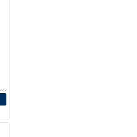
able
/
11
siguiente imagen