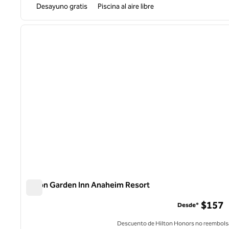
Desayuno gratis
Piscina al aire libre
1
imagen anterior
1 de 12
Hilton Garden Inn Anaheim Resort
Hilton Garden Inn Anaheim Resort
$157
Desde*
Descuento de Hilton Honors no reembols