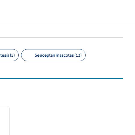
esía (5)
Se aceptan mascotas (13)
/
12
siguiente imagen