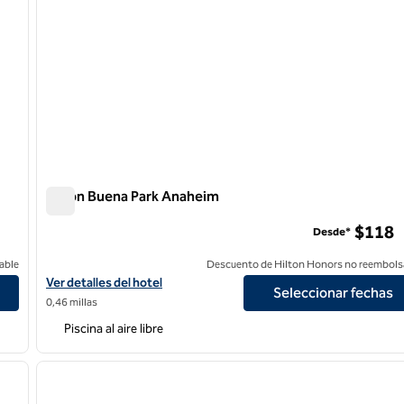
Hilton Buena Park Anaheim
Hilton Buena Park Anaheim
$118
Desde*
able
Descuento de Hilton Honors no reembols
Ver detalles del hotel Hilton Buena Park Anaheim
Ver detalles del hotel
Seleccionar fechas
0,46 millas
Piscina al aire libre
/
12
1
siguiente imagen
imagen anterior
1 de 11