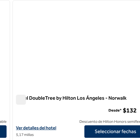
siguiente imagen
imagen anterior
1 de 12
Hotel DoubleTree by Hilton Los Ángeles - Norwalk
Hotel DoubleTree by Hilton Los Ángeles - Norwalk
$132
Desde*
able
Descuento de Hilton Honors semiflex
ge County
Ver detalles del hotel DoubleTree by Hilton Los Angeles - Norwal
Ver detalles del hotel
Seleccionar fechas
5,17 millas