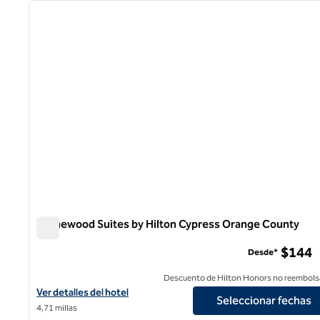
imagen anterior
1 de 12
Homewood Suites by Hilton Cypress Orange County
Homewood Suites by Hilton Cypress Orange County
$144
Desde*
Descuento de Hilton Honors no reembols
Ver detalles del hotel Homewood Suites by Hilton Cypress Oran
Ver detalles del hotel
Seleccionar fechas
4,71 millas