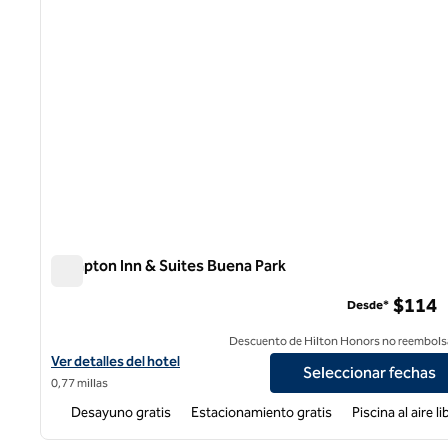
Hampton Inn & Suites Buena Park
Hampton Inn & Suites Buena Park
$114
Desde*
Descuento de Hilton Honors no reembols
Ver detalles del hotel Hampton Inn & Suites Buena Park
Ver detalles del hotel
Seleccionar fechas
0,77 millas
Desayuno gratis
Estacionamiento gratis
Piscina al aire li
1