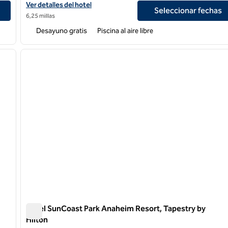
Ver detalles del hotel para Home2 Suites by Hilton Anaheim Reso
Ver detalles del hotel
Seleccionar fechas
6,25 millas
Desayuno gratis
Piscina al aire libre
/
12
1
siguiente imagen
imagen anterior
1 de 12
Hotel SunCoast Park Anaheim Resort, Tapestry by
Hilton