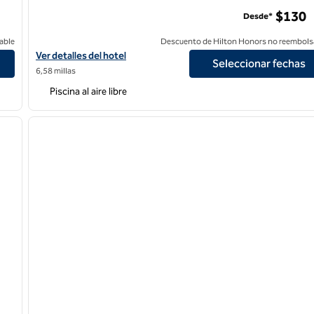
Hotel SunCoast Park Anaheim Resort, Tapestry by Hilton
$130
Desde*
able
Descuento de Hilton Honors no reembols
Ver detalles del hotel SunCoast Park Hotel Anaheim Resort, Tape
Ver detalles del hotel
Seleccionar fechas
6,58 millas
Piscina al aire libre
/
11
1
siguiente imagen
imagen anterior
1 de 12