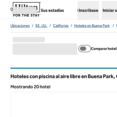
Saltar a contenido
,
abre una pestaña nueva
0
Sus estadías
Inscríbase
Iniciar 
Ubicaciones
/
EE. UU.
/
California
/
Hoteles en Buena Park
/
Comparar hotel
Hoteles con piscina al aire libre en Buena Park,
California
Mostrando 20 hotel
Mostrando 20 hotel
imagen anterior
1 de 8