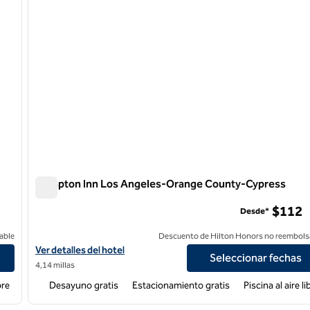
Hampton Inn Los Angeles-Orange County-Cypress
Hampton Inn Los Angeles-Orange County-Cypress
$112
Desde*
able
Descuento de Hilton Honors no reembols
Ver detalles del hotel Hampton Inn Los Angeles-Orange County
Ver detalles del hotel
Seleccionar fechas
4,14 millas
bre
Desayuno gratis
Estacionamiento gratis
Piscina al aire li
/
12
1