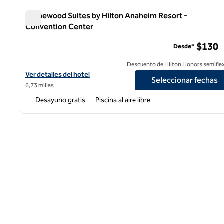
Homewood Suites by Hilton Anaheim Resort -
Convention Center
Homewood Suites by Hilton Anaheim Resort - Conventio
$130
Desde*
Descuento de Hilton Honors semiflex
Ver detalles del hotel Homewood Suites by Hilton Anaheim Reso
Ver detalles del hotel
Seleccionar fechas
6,73 millas
Desayuno gratis
Piscina al aire libre
1
imagen anterior
1 de 12