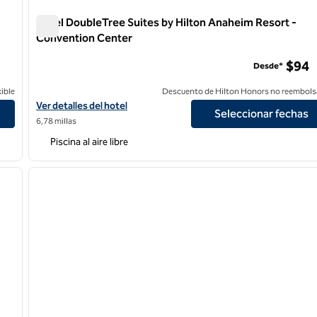
Hotel DoubleTree Suites by Hilton Anaheim Resort -
Convention Center
n Center
Hotel DoubleTree Suites by Hilton Anaheim Resort - Con
$94
Desde*
ible
Descuento de Hilton Honors no reembols
rt - Convention Center
Ver detalles del hotel DoubleTree Suites by Hilton Anaheim Res
Ver detalles del hotel
Seleccionar fechas
6,78 millas
Piscina al aire libre
/
12
1
siguiente imagen
imagen anterior
1 de 11