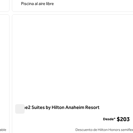
Piscina al aire libre
/
12
1
siguiente imagen
imagen anterior
1 de 12
Home2 Suites by Hilton Anaheim Resort
Home2 Suites by Hilton Anaheim Resort
$203
Desde*
able
Descuento de Hilton Honors semiflex