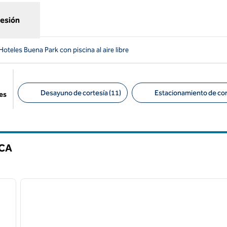
sesión
Hoteles Buena Park con piscina al aire libre
Desayuno de cortesía (11)
Estacionamiento de cort
es
Filtros sugeridos
CA
1
/
8
1
siguiente imagen
imagen anterior
1 de 12