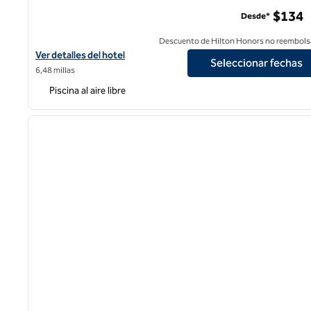
$134
Desde*
Descuento de Hilton Honors no reembols
Ver detalles del hotel Hilton Anaheim
Ver detalles del hotel
Seleccionar fechas
6,48 millas
Piscina al aire libre
1
imagen anterior
1 de 11