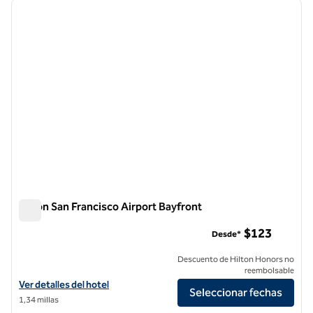
imagen anterior
siguie
1 de 12
Hilton San Francisco Airport Bayfront
Hilton San Francisco Airport Bayfront
$123
Desde*
Descuento de Hilton Honors no
reembolsable
Ver detalles del hotel Hilton San Francisco Airport Bayfront
Ver detalles del hotel
Seleccionar fechas
1,34 millas