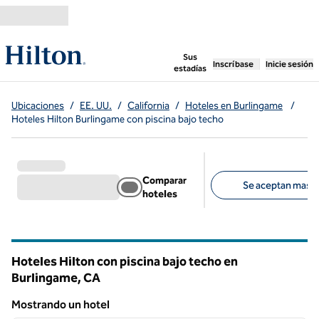
Saltar a contenido
,
abre una pestaña n
Sus
Inscríbase
Inicie sesión
estadías
Ubicaciones
/
EE. UU.
/
California
/
Hoteles en Burlingame
/
Hoteles Hilton Burlingame con piscina bajo techo
Comparar
Se aceptan masco
hoteles
Filtros sugeridos
Hoteles Hilton con piscina bajo techo en
Burlingame,
CA
California
Mostrando un hotel
1
/
12
Mostrando un hotel