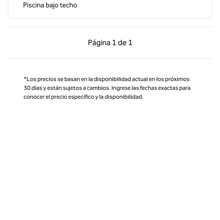
Piscina bajo techo
Página anterior, 1 de 1
Página siguiente, 1 d
Página
1 de 1
Página 1 de 1
*Los precios se basan en la disponibilidad actual en los próximos
30 días y están sujetos a cambios. Ingrese las fechas exactas para
conocer el precio específico y la disponibilidad.