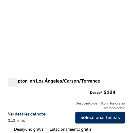
Hampton Inn Los Ángeles/Carson/Torrance
Hampton Inn Los Ángeles/Carson/Torrance
$124
Desde*
Descuento de Hilton Honors no
reembolsable
Ver detalles del hotel Hampton Inn Los Angeles/Carson/Torrance
Ver detalles del hotel
Seleccionar fechas
3,13 millas
Desayuno gratis
Estacionamiento gratis