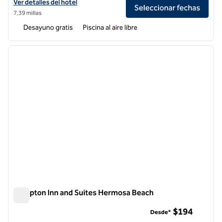
Ver detalles del hotel Hampton Inn Long Beach Airport
Ver detalles del hotel
Seleccionar fechas
7,39 millas
Desayuno gratis
Piscina al aire libre
1
/
12
imagen anterior
siguie
1 de 12
Hampton Inn and Suites Hermosa Beach
Hampton Inn and Suites Hermosa Beach
$194
Desde*