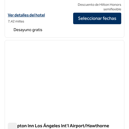
Descuento de Hilton Honors
semiflexible
Ver detalles del hotel Hampton Inn and Suites Hermosa Beach
Ver detalles del hotel
Seleccionar fechas
7,42 millas
Desayuno gratis
1
/
12
imagen anterior
siguie
1 de 12
Hampton Inn Los Ángeles Int'l Airport/Hawthorne