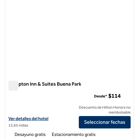
Hampton Inn & Suites Buena Park
Hampton Inn & Suites Buena Park
$114
Desde*
Descuento de Hilton Honors no
reembolsable
Ver detalles del hotel Hampton Inn & Suites Buena Park
Ver detalles del hotel
Seleccionar fechas
15,65 millas
Desayuno gratis
Estacionamiento gratis