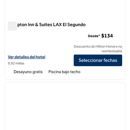
Hampton Inn & Suites LAX El Segundo
Hampton Inn & Suites LAX El Segundo
$134
Desde*
Descuento de Hilton Honors no
reembolsable
Ver detalles del hotel Hampton Inn & Suites LAX El Segundo
Ver detalles del hotel
Seleccionar fechas
9,92 millas
Desayuno gratis
Piscina bajo techo
1
/
13
imagen anterior
siguie
1 de 13