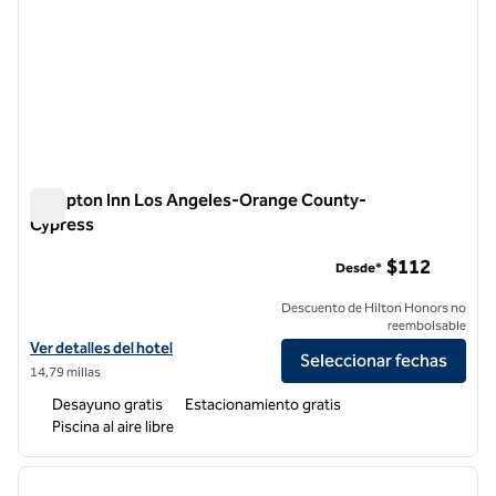
Hampton Inn Los Angeles-Orange County-
Cypress
Hampton Inn Los Angeles-Orange County-Cypress
$112
Desde*
Descuento de Hilton Honors no
reembolsable
Ver detalles del hotel Hampton Inn Los Angeles-Orange County-Cy
Ver detalles del hotel
Seleccionar fechas
14,79 millas
Desayuno gratis
Estacionamiento gratis
Piscina al aire libre
1
/
12
imagen anterior
siguie
1 de 12