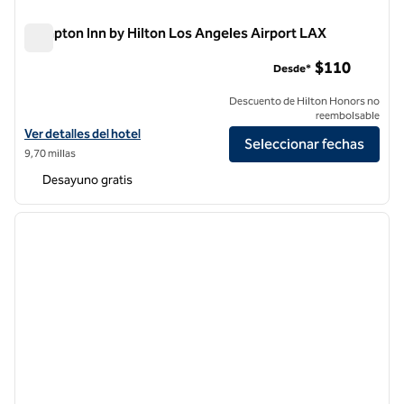
Hampton Inn by Hilton Los Angeles Airport LAX
Hampton Inn by Hilton Los Angeles Airport LAX
$110
Desde*
Descuento de Hilton Honors no
reembolsable
Ver detalles del hotel Hampton Inn by Hilton Los Angeles Airport LAX
Ver detalles del hotel
Seleccionar fechas
9,70 millas
Desayuno gratis
1
/
11
imagen anterior
siguie
1 de 11