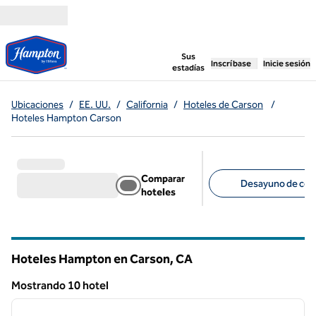
Saltar a contenido
,
abre una pestaña n
Sus
Inscríbase
Inicie sesión
estadías
Ubicaciones
/
EE. UU.
/
California
/
Hoteles de Carson
/
Hoteles Hampton Carson
Comparar
Desayuno de cort
hoteles
Filtros sugeridos
Hoteles Hampton en Carson,
CA
California
Mostrando 10 hotel
1
/
12
Mostrando 10 hotel
imagen anterior
siguie
1 de 12