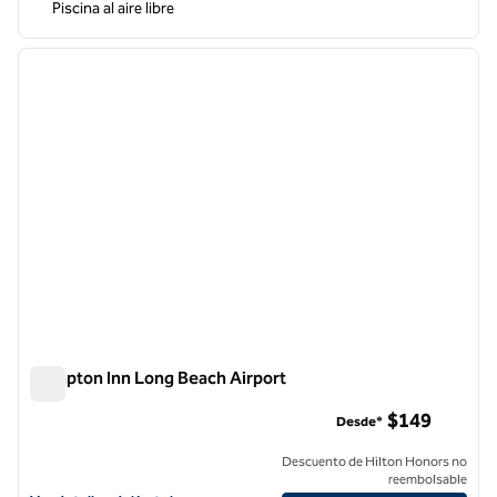
Piscina al aire libre
1
/
10
imagen anterior
siguie
1 de 10
Hampton Inn Long Beach Airport
Hampton Inn Long Beach Airport
$149
Desde*
Descuento de Hilton Honors no
reembolsable