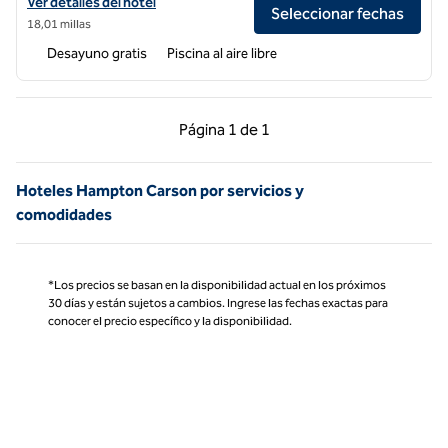
Ver detalles del hotel Hampton Inn & Suites Santa Monica
Ver detalles del hotel
Seleccionar fechas
18,01 millas
Desayuno gratis
Piscina al aire libre
Página anterior, 1 de 1
Página siguiente, 1 d
Página
1 de 1
Página 1 de 1
Hoteles Hampton Carson por servicios y
comodidades
*Los precios se basan en la disponibilidad actual en los próximos
30 días y están sujetos a cambios. Ingrese las fechas exactas para
conocer el precio específico y la disponibilidad.