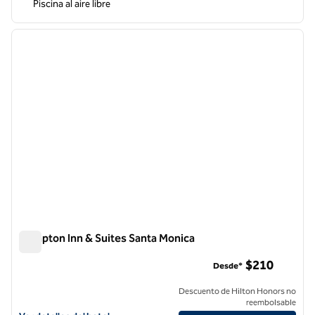
Piscina al aire libre
1
/
12
imagen anterior
siguie
1 de 12
Hampton Inn & Suites Santa Monica
Hampton Inn & Suites Santa Monica
$210
Desde*
Descuento de Hilton Honors no
reembolsable