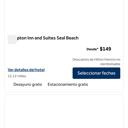
Hampton Inn and Suites Seal Beach
Hampton Inn and Suites Seal Beach
$149
Desde*
Descuento de Hilton Honors no
reembolsable
Ver detalles del hotel Hampton Inn and Suites Seal Beach
Ver detalles del hotel
Seleccionar fechas
12,12 millas
Desayuno gratis
Estacionamiento gratis
1
/
11
imagen anterior
siguie
1 de 11