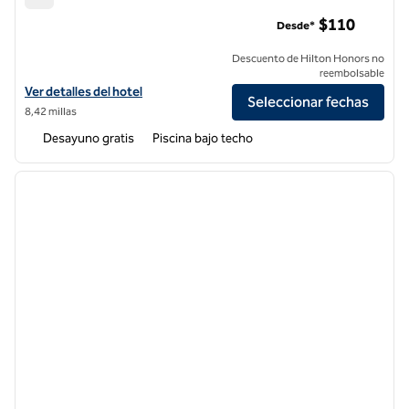
Hampton Inn Los Ángeles Int'l Airport/Hawthorne
$110
Desde*
Descuento de Hilton Honors no
reembolsable
Ver detalles del hotel Hampton Inn Los Angeles Int'l Airport/Hawtho
Ver detalles del hotel
Seleccionar fechas
8,42 millas
Desayuno gratis
Piscina bajo techo
1
/
12
imagen anterior
siguie
1 de 12