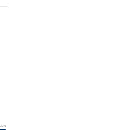
/
12
siguiente imagen
orld Area
able