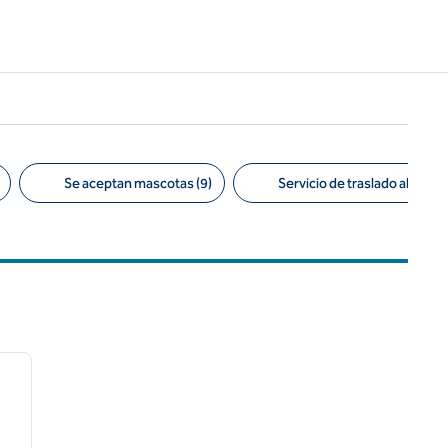
Se aceptan mascotas (9)
Servicio de traslado al aerop
/
12
siguiente imagen