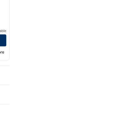
able
bre