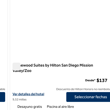
Homewood Suites by Hilton San Diego Mission
Valley/Zoo
de
Homewood Suites by Hilton San Diego Mission Valley/Zoo
$137
Desde*
able
Descuento de Hilton Honors no reembols
owntown/Bayside
Ver detalles del hotel Homewood Suites by Hilton San Diego Miss
Ver detalles del hotel
Seleccionar fechas
9,52 millas
Desayuno gratis
Piscina al aire libre