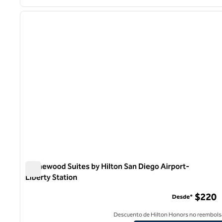
1
imagen anterior
1 de 12
Homewood Suites by Hilton San Diego Airport-
Liberty Station
Homewood Suites by Hilton San Diego Airport-Liberty St
$220
Desde*
Descuento de Hilton Honors no reembols