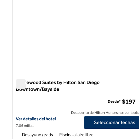
Homewood Suites by Hilton San Diego
Downtown/Bayside
Homewood Suites by Hilton San Diego Downtown/Baysi
$197
Desde*
Descuento de Hilton Honors no reembols
Ver detalles del hotel Homewood Suites by Hilton San Diego D
Ver detalles del hotel
Seleccionar fechas
7,85 millas
Desayuno gratis
Piscina al aire libre