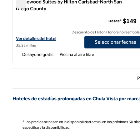
Homewood Suites by Hilton Carlsbad-North San
Diego County
Homewood Suites by Hilton Carlsbad-North San Diego C
$149
Desde*
Descuento de Hilton Honors no reembols
Ver detalles del hotel Homewood Suites by Hilton Carlsbad-Nor
Ver detalles del hotel
Seleccionar fechas
35,28 millas
Desayuno gratis
Piscina al aire libre
Página
P
Hoteles de estadías prolongadas en Chula Vista por marc
*Los precios se basan en la disponibilidad actual en los próximos 30 días
específico y la disponibilidad.