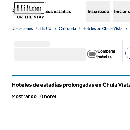
Saltar a contenido
,
abre una pestaña nueva
0
Sus estadías
Inscríbase
Iniciar 
Ubicaciones
/
EE. UU.
/
California
/
Hoteles en Chula Vista
/
Comparar
hoteles
Fil
Hoteles de estadías prolongadas en Chula Vist
California
Mostrando 10 hotel
Mostrando 10 hotel
imagen anterior
1 de 5