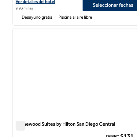
Ver detalles del hotel Homewood Suites by Hilton San Diego Airp
Ver detalles del hotel
Seleccionar fechas
9,93 millas
Desayuno gratis
Piscina al aire libre
1
imagen anterior
1 de 12
Homewood Suites by Hilton San Diego Central
Homewood Suites by Hilton San Diego Central
$131
Desde*