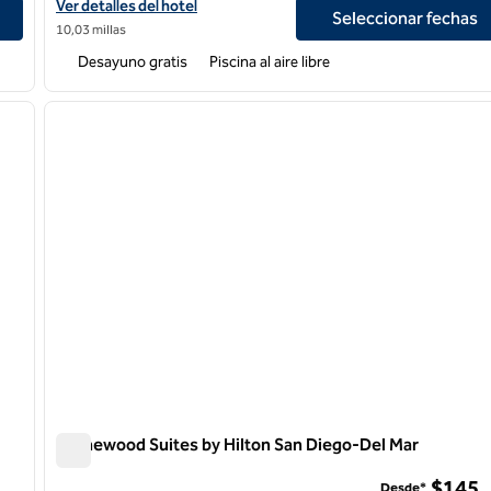
ort-Liberty Station
Ver detalles del hotel Homewood Suites by Hilton San Diego Cir
Ver detalles del hotel
Seleccionar fechas
10,03 millas
Desayuno gratis
Piscina al aire libre
/
12
1
siguiente imagen
imagen anterior
1 de 12
Homewood Suites by Hilton San Diego-Del Mar
Homewood Suites by Hilton San Diego-Del Mar
$145
Desde*