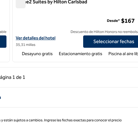
Home2 Suites by Hilton Carlsbad
Home2 Suites by Hilton Carlsbad
ounty
$167
Desde*
able
Descuento de Hilton Honors no reembols
th San Diego County
Ver detalles del hotel para Home2 Suites by Hilton Carlsbad
Ver detalles del hotel
Seleccionar fechas
35,31 millas
Desayuno gratis
Estacionamiento gratis
Piscina al aire li
 anterior, 1 de 1
Página siguiente, 1 de 1
ágina
1 de 1
Página 1 de 1
a
 y están sujetos a cambios. Ingrese las fechas exactas para conocer el precio