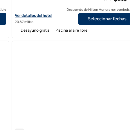
ible
Descuento de Hilton Honors no reembols
ral
Ver detalles del hotel Homewood Suites by Hilton San Diego-Del
Ver detalles del hotel
Seleccionar fechas
20,87 millas
Desayuno gratis
Piscina al aire libre
/
12
1
siguiente imagen
imagen anterior
1 de 12