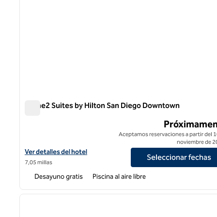
Home2 Suites by Hilton San Diego Downtown
Home2 Suites by Hilton San Diego Downtown
Próximamen
Aceptamos reservaciones a partir del 1
noviembre de 2
Ver detalles del hotel Home2 Suites by Hilton San Diego Downt
Ver detalles del hotel
Seleccionar fechas
7,05 millas
Desayuno gratis
Piscina al aire libre
1
imagen anterior
1 de 12