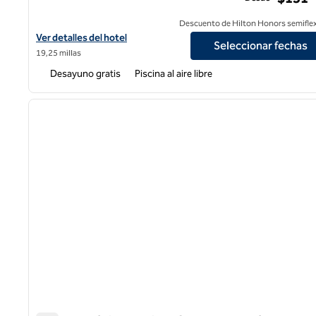
Descuento de Hilton Honors semiflex
Ver detalles del hotel Homewood Suites by Hilton San Diego Cent
Ver detalles del hotel
Seleccionar fechas
19,25 millas
Desayuno gratis
Piscina al aire libre
1
imagen anterior
1 de 12