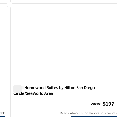
/
12
1
siguiente imagen
imagen anterior
1 de 12
Hotel Homewood Suites by Hilton San Diego
Circle/SeaWorld Area
ation
Hotel Homewood Suites by Hilton San Diego Circle/SeaW
$197
Desde*
able
Descuento de Hilton Honors no reembols