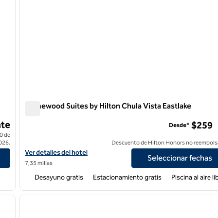
Homewood Suites by Hilton Chula Vista Eastlake
Homewood Suites by Hilton Chula Vista Eastlake
te
$259
Desde*
0 de
026.
Descuento de Hilton Honors no reembols
own
Ver detalles del hotel Homewood Suites by Hilton Chula Vista Eas
Ver detalles del hotel
Seleccionar fechas
7,35 millas
Desayuno gratis
Estacionamiento gratis
Piscina al aire li
/
12
1
siguiente imagen
imagen anterior
1 de 12