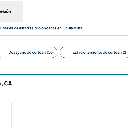
sesión
Hoteles de estadías prolongadas en Chula Vista
Desayuno de cortesía (10)
Estacionamiento de cortesía (2)
tros sugeridos
a,
CA
1
/
5
1
siguiente imagen
imagen anterior
1 de 12