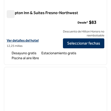
Hampton Inn & Suites Fresno-Northwest
Hampton Inn & Suites Fresno-Northwest
$83
Desde*
Descuento de Hilton Honors no
reembolsable
Ver detalles del hotel Hampton Inn & Suites Fresno-Northwest
Ver detalles del hotel
Seleccionar fechas
12,25 millas
Desayuno gratis
Estacionamiento gratis
Piscina al aire libre
1
/
12
imagen anterior
siguie
1 de 12