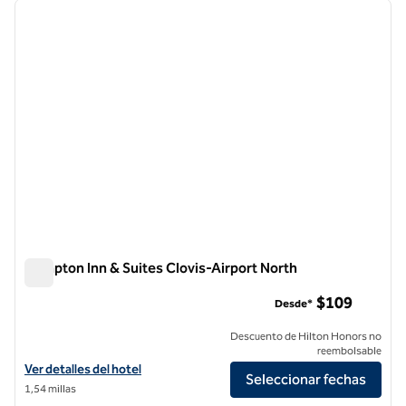
imagen anterior
siguie
1 de 12
Hampton Inn & Suites Clovis-Airport North
Hampton Inn & Suites Clovis-Airport North
$109
Desde*
Descuento de Hilton Honors no
reembolsable
Ver detalles del hotel Hampton Inn & Suites Clovis-Airport North
Ver detalles del hotel
Seleccionar fechas
1,54 millas