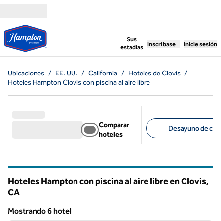
Saltar a contenido
,
abre una pestaña n
Sus
Inscríbase
Inicie sesión
estadías
Ubicaciones
/
EE. UU.
/
California
/
Hoteles de Clovis
/
Hoteles Hampton Clovis con piscina al aire libre
Comparar
Desayuno de corte
hoteles
Filtros sugeridos
Hoteles Hampton con piscina al aire libre en Clovis,
CA
California
Mostrando 6 hotel
1
/
12
Mostrando 6 hotel