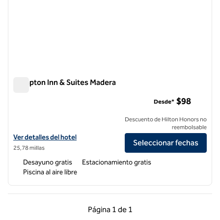
Hampton Inn & Suites Madera
Hampton Inn & Suites Madera
$98
Desde*
Descuento de Hilton Honors no
reembolsable
Ver detalles del hotel Hampton Inn & Suites Madera
Ver detalles del hotel
Seleccionar fechas
25,78 millas
Desayuno gratis
Estacionamiento gratis
Piscina al aire libre
Página anterior, 1 de 1
Página siguiente, 1 d
Página
1 de 1
Página 1 de 1