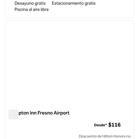
Desayuno gratis
Estacionamiento gratis
Piscina al aire libre
1
/
12
imagen anterior
siguie
1 de 12
Hampton Inn Fresno Airport
Hampton Inn Fresno Airport
$116
Desde*
Descuento de Hilton Honors no