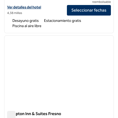
reembolsable
Ver detalles del hotel Hampton Inn Fresno Airport
Ver detalles del hotel
Seleccionar fechas
4,38 millas
Desayuno gratis
Estacionamiento gratis
Piscina al aire libre
1
/
12
imagen anterior
siguie
1 de 12
Hampton Inn & Suites Fresno