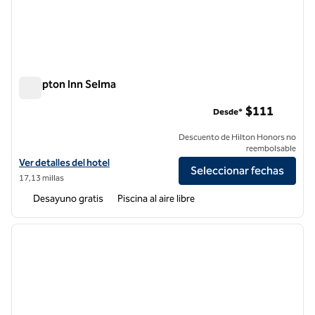
Hampton Inn Selma
Hampton Inn Selma
$111
Desde*
Descuento de Hilton Honors no
reembolsable
Ver detalles del hotel Hampton Inn Selma
Ver detalles del hotel
Seleccionar fechas
17,13 millas
Desayuno gratis
Piscina al aire libre
1
/
12
imagen anterior
siguie
1 de 12