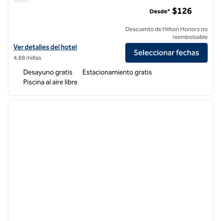
Hampton Inn & Suites Fresno
$126
Desde*
Descuento de Hilton Honors no
reembolsable
Ver detalles del hotel Hampton Inn & Suites Fresno
Ver detalles del hotel
Seleccionar fechas
4,88 millas
Desayuno gratis
Estacionamiento gratis
Piscina al aire libre
1
/
12
imagen anterior
siguie
1 de 12