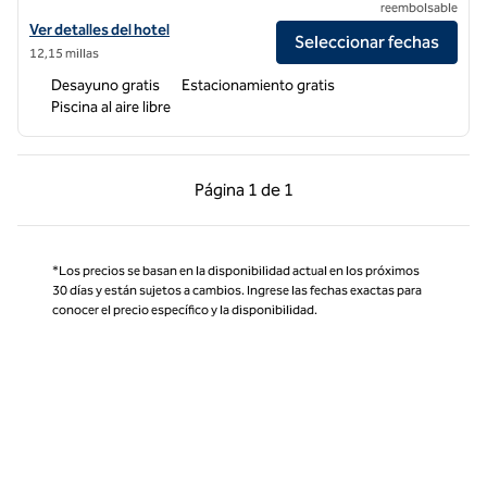
reembolsable
Ver detalles del hotel para Home2 Suites by Hilton Fresno Northwest
Ver detalles del hotel
Seleccionar fechas
12,15 millas
Desayuno gratis
Estacionamiento gratis
Piscina al aire libre
Página anterior, 1 de 1
Página siguiente, 1 d
Página
1 de 1
Página 1 de 1
*Los precios se basan en la disponibilidad actual en los próximos
30 días y están sujetos a cambios. Ingrese las fechas exactas para
conocer el precio específico y la disponibilidad.