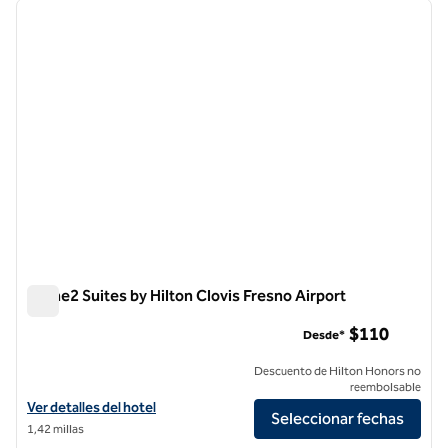
imagen anterior
siguie
1 de 12
Home2 Suites by Hilton Clovis Fresno Airport
Home2 Suites by Hilton Clovis Fresno Airport
$110
Desde*
Descuento de Hilton Honors no
reembolsable
Ver detalles del hotel para Home2 Suites by Hilton Clovis Fresno Airp
Ver detalles del hotel
Seleccionar fechas
1,42 millas