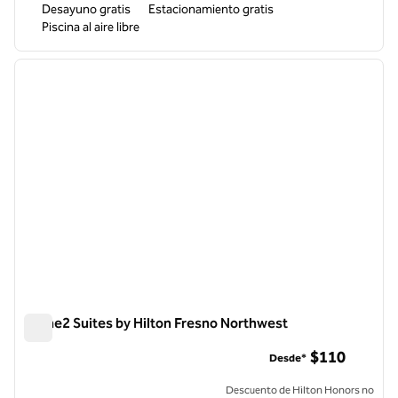
Desayuno gratis
Estacionamiento gratis
Piscina al aire libre
1
/
11
imagen anterior
siguie
1 de 11
Home2 Suites by Hilton Fresno Northwest
Home2 Suites by Hilton Fresno Northwest
$110
Desde*
Descuento de Hilton Honors no