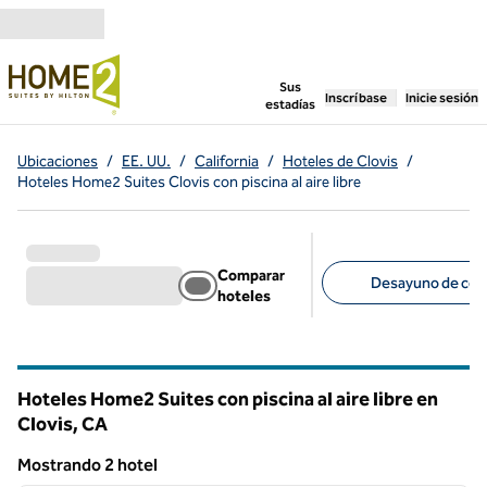
Saltar a contenido
,
abre una pestaña n
Sus
Inscríbase
Inicie sesión
estadías
Ubicaciones
/
EE. UU.
/
California
/
Hoteles de Clovis
/
Hoteles Home2 Suites Clovis con piscina al aire libre
Comparar
Desayuno de corte
hoteles
Filtros sugeridos
Hoteles Home2 Suites con piscina al aire libre en
Clovis,
CA
California
Mostrando 2 hotel
1
/
12
Mostrando 2 hotel