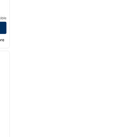
ible
bre
/
12
siguiente imagen