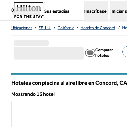
Saltar a contenido
,
abre una nueva pestaña
0
Sus estadías
Inscríbase
Iniciar 
Ubicaciones
/
EE. UU.
/
California
/
Hoteles de Concord
/
Ho
Comparar
hoteles
Fil
Hoteles con piscina al aire libre en Concord,
C
California
Mostrando 16 hotel
1
Mostrando 16 hotel
imagen anterior
1 de 12