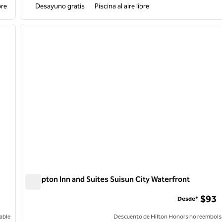
bre
Desayuno gratis
Piscina al aire libre
/
11
1
siguiente imagen
imagen anterior
1 de 11
Hampton Inn and Suites Suisun City Waterfront
Hampton Inn and Suites Suisun City Waterfront
$93
Desde*
able
Descuento de Hilton Honors no reembols