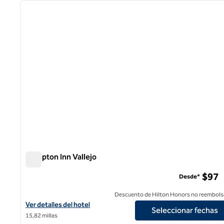
imagen anterior
1 de 12
Hampton Inn Vallejo
Hampton Inn Vallejo
$97
Desde*
Descuento de Hilton Honors no reembols
Ver detalles del hotel Hampton Inn Vallejo
Ver detalles del hotel
Seleccionar fechas
15,82 millas