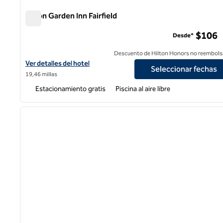
Hilton Garden Inn Fairfield
Hilton Garden Inn Fairfield
$106
Desde*
Descuento de Hilton Honors no reembols
Ver detalles del hotel Hilton Garden Inn Fairfield
Ver detalles del hotel
Seleccionar fechas
19,46 millas
Estacionamiento gratis
Piscina al aire libre
1
imagen anterior
1 de 12