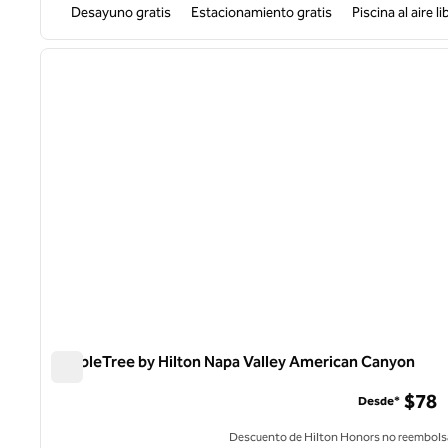
Desayuno gratis
Estacionamiento gratis
Piscina al aire li
1
imagen anterior
1 de 11
DoubleTree by Hilton Napa Valley American Canyon
DoubleTree by Hilton Napa Valley American Canyon
$78
Desde*
Descuento de Hilton Honors no reembols