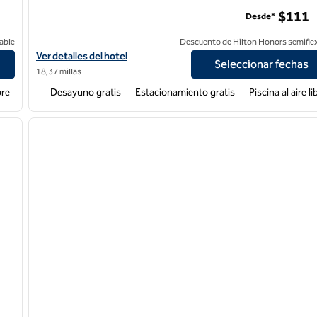
$111
Desde*
able
Descuento de Hilton Honors semiflex
apa Valley
Ver detalles del hotel Hampton Inn Brentwood
Ver detalles del hotel
Seleccionar fechas
18,37 millas
bre
Desayuno gratis
Estacionamiento gratis
Piscina al aire li
/
12
1
siguiente imagen
imagen anterior
1 de 12