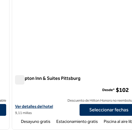
Hampton Inn & Suites Pittsburg
Hampton Inn & Suites Pittsburg
$102
Desde*
able
Descuento de Hilton Honors no reembols
Ver detalles del hotel Hampton Inn & Suites Pittsburg
Ver detalles del hotel
Seleccionar fechas
9,11 millas
Desayuno gratis
Estacionamiento gratis
Piscina al aire li
/
12
1