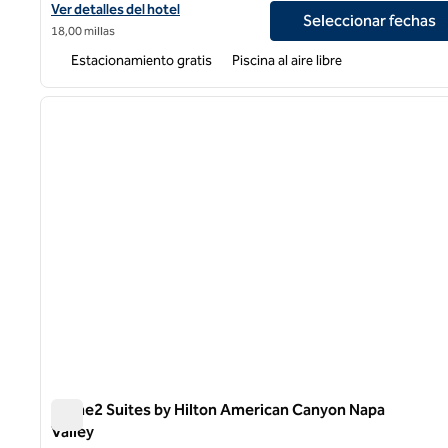
Ver detalles del hotel DoubleTree by Hilton Napa Valley America
Ver detalles del hotel
Seleccionar fechas
18,00 millas
Estacionamiento gratis
Piscina al aire libre
imagen anterior
1 de 4
Home2 Suites by Hilton American Canyon Napa
Valley