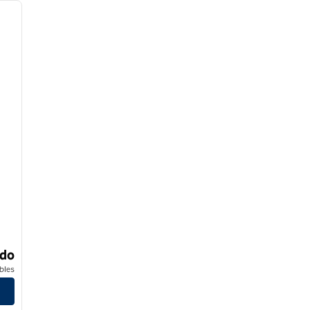
siguiente imagen
do
bles
rfront