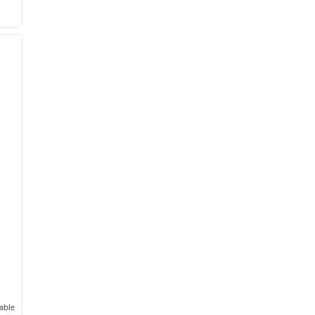
/
11
siguiente imagen
able