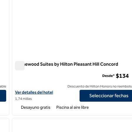
Homewood Suites by Hilton Pleasant Hill Concord
Homewood Suites by Hilton Pleasant Hill Concord
$134
Desde*
able
Descuento de Hilton Honors no reembols
Ver detalles del hotel Homewood Suites by Hilton Pleasant Hill 
Ver detalles del hotel
Seleccionar fechas
1,74 millas
Desayuno gratis
Piscina al aire libre
/
12
1
siguiente imagen
imagen anterior
1 de 12