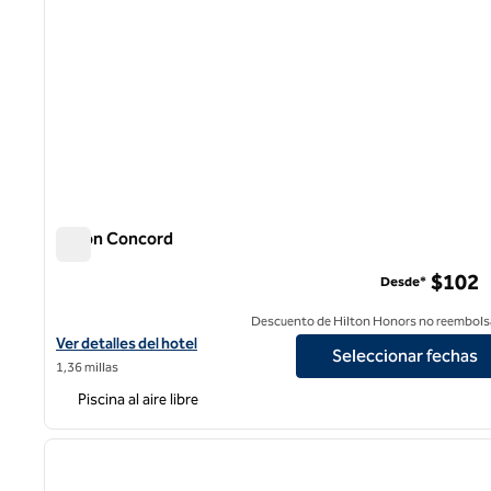
Hilton Concord
Hilton Concord
$102
Desde*
Descuento de Hilton Honors no reembols
Ver detalles del hotel Hilton Concord
Ver detalles del hotel
Seleccionar fechas
1,36 millas
Piscina al aire libre
1
imagen anterior
1 de 12