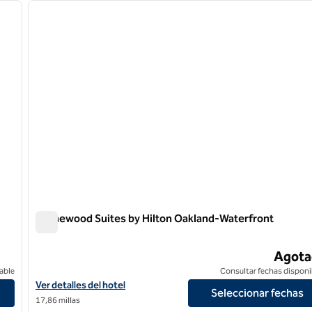
siguiente imagen
imagen anterior
1 de 12
Homewood Suites by Hilton Oakland-Waterfront
Homewood Suites by Hilton Oakland-Waterfront
Agota
able
Consultar fechas disponi
Ver detalles del hotel Homewood Suites by Hilton Oakland-Wate
Ver detalles del hotel
Seleccionar fechas
17,86 millas