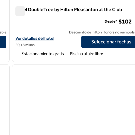
Hotel DoubleTree by Hilton Pleasanton at the Club
Hotel DoubleTree by Hilton Pleasanton at the Club
$102
Desde*
able
Descuento de Hilton Honors no reembols
Ver detalles del hotel DoubleTree by Hilton Pleasanton at the Clu
Ver detalles del hotel
Seleccionar fechas
20,18 millas
Estacionamiento gratis
Piscina al aire libre
/
12
1
siguiente imagen
imagen anterior
1 de 12