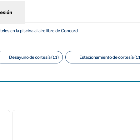
sesión
teles en la piscina al aire libre de Concord
Desayuno de cortesía (11)
Estacionamiento de cortesía (11
tros sugeridos
A
/
12
1
siguiente imagen
imagen anterior
1 de 12