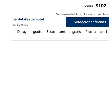
Home2 Suites by Hilton American Canyon Napa Valley
$102
Desde*
Descuento de Hilton Honors no reembols
Ver detalles del hotel Home2 Suites by Hilton American Canyon N
Ver detalles del hotel
Seleccionar fechas
18,21 millas
Desayuno gratis
Estacionamiento gratis
Piscina al aire li
1
imagen anterior
1 de 12