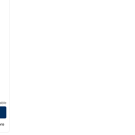
able
bre
/
12