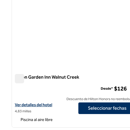
Hilton Garden Inn Walnut Creek
Hilton Garden Inn Walnut Creek
$126
Desde*
Descuento de Hilton Honors no reembols
Ver detalles del hotel Hilton Garden Inn Walnut Creek
Ver detalles del hotel
Seleccionar fechas
4,83 millas
Piscina al aire libre
1