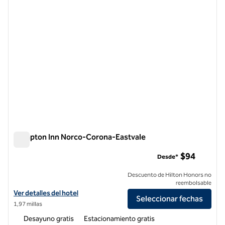
Hampton Inn Norco-Corona-Eastvale
Hampton Inn Norco-Corona-Eastvale
$94
Desde*
Descuento de Hilton Honors no
reembolsable
Ver detalles del hotel Hampton Inn Norco-Corona-Eastvale
Ver detalles del hotel
Seleccionar fechas
1,97 millas
Desayuno gratis
Estacionamiento gratis