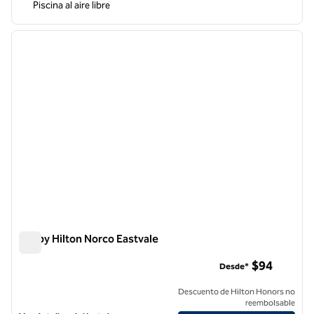
Piscina al aire libre
1
/
12
imagen anterior
siguie
1 de 12
Tru by Hilton Norco Eastvale
Tru by Hilton Norco Eastvale
$94
Desde*
Descuento de Hilton Honors no
reembolsable