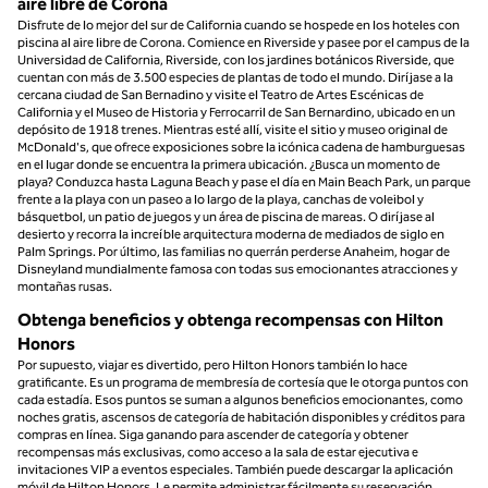
aire libre de Corona
Disfrute de lo mejor del sur de California cuando se hospede en los hoteles con
piscina al aire libre de Corona. Comience en Riverside y pasee por el campus de la
Universidad de California, Riverside, con los jardines botánicos Riverside, que
cuentan con más de 3.500 especies de plantas de todo el mundo. Diríjase a la
cercana ciudad de San Bernadino y visite el Teatro de Artes Escénicas de
California y el Museo de Historia y Ferrocarril de San Bernardino, ubicado en un
depósito de 1918 trenes. Mientras esté allí, visite el sitio y museo original de
McDonald's, que ofrece exposiciones sobre la icónica cadena de hamburguesas
en el lugar donde se encuentra la primera ubicación. ¿Busca un momento de
playa? Conduzca hasta Laguna Beach y pase el día en Main Beach Park, un parque
frente a la playa con un paseo a lo largo de la playa, canchas de voleibol y
básquetbol, un patio de juegos y un área de piscina de mareas. O diríjase al
desierto y recorra la increíble arquitectura moderna de mediados de siglo en
Palm Springs. Por último, las familias no querrán perderse Anaheim, hogar de
Disneyland mundialmente famosa con todas sus emocionantes atracciones y
montañas rusas.
Obtenga beneficios y obtenga recompensas con Hilton
Honors
Por supuesto, viajar es divertido, pero Hilton Honors también lo hace
gratificante. Es un programa de membresía de cortesía que le otorga puntos con
cada estadía. Esos puntos se suman a algunos beneficios emocionantes, como
noches gratis, ascensos de categoría de habitación disponibles y créditos para
compras en línea. Siga ganando para ascender de categoría y obtener
recompensas más exclusivas, como acceso a la sala de estar ejecutiva e
invitaciones VIP a eventos especiales. También puede descargar la aplicación
móvil de Hilton Honors. Le permite administrar fácilmente su reservación,