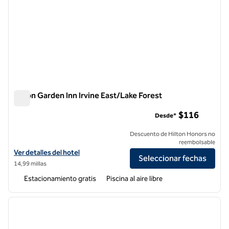
Hilton Garden Inn Irvine East/Lake Forest
Hilton Garden Inn Irvine East/Lake Forest
$116
Desde*
Descuento de Hilton Honors no
reembolsable
Ver detalles del hotel Hilton Garden Inn Irvine East/Lake Forest
Ver detalles del hotel
Seleccionar fechas
14,99 millas
Estacionamiento gratis
Piscina al aire libre
1
/
12
imagen anterior
siguie
1 de 12