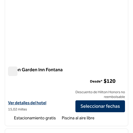
Hilton Garden Inn Fontana
Hilton Garden Inn Fontana
$120
Desde*
Descuento de Hilton Honors no
reembolsable
Ver detalles del hotel Hilton Garden Inn Fontana
Ver detalles del hotel
Seleccionar fechas
15,02 millas
Estacionamiento gratis
Piscina al aire libre
1
/
12
imagen anterior
siguie
1 de 12