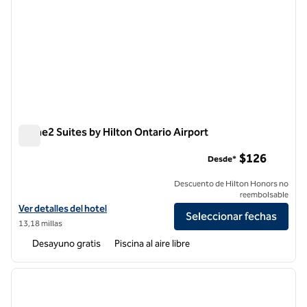
Home2 Suites by Hilton Ontario Airport
Home2 Suites by Hilton Ontario Airport
$126
Desde*
Descuento de Hilton Honors no
reembolsable
Ver detalles del hotel para Home2 Suites by Hilton Ontario Airport
Ver detalles del hotel
Seleccionar fechas
13,18 millas
Desayuno gratis
Piscina al aire libre
1
/
12
imagen anterior
siguie
1 de 12