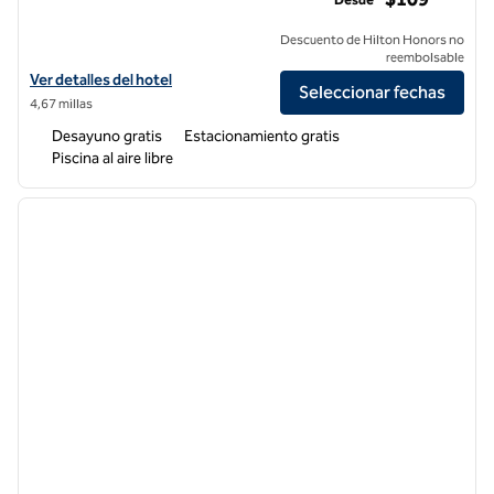
Descuento de Hilton Honors no
reembolsable
Ver detalles del hotel Hampton Inn & Suites Riverside/Corona East
Ver detalles del hotel
Seleccionar fechas
4,67 millas
Desayuno gratis
Estacionamiento gratis
Piscina al aire libre
1
/
12
imagen anterior
siguie
1 de 12