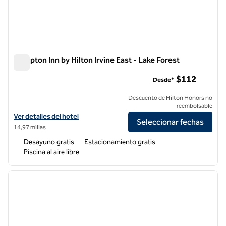
Hampton Inn by Hilton Irvine East - Lake Forest
Hampton Inn by Hilton Irvine East - Lake Forest
$112
Desde*
Descuento de Hilton Honors no
reembolsable
Ver detalles del hotel Hampton Inn by Hilton Irvine East - Lake Forest
Ver detalles del hotel
Seleccionar fechas
14,97 millas
Desayuno gratis
Estacionamiento gratis
Piscina al aire libre
1
/
12
imagen anterior
siguie
1 de 12