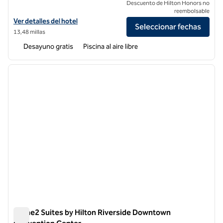
Descuento de Hilton Honors no
reembolsable
Ver detalles del hotel Hampton Inn Riverside Downtown Convention
Ver detalles del hotel
Seleccionar fechas
13,48 millas
Desayuno gratis
Piscina al aire libre
1
/
12
imagen anterior
siguie
1 de 12
Home2 Suites by Hilton Riverside Downtown