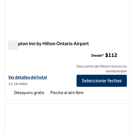
Hampton Inn by Hilton Ontario Airport
Hampton Inn by Hilton Ontario Airport
$112
Desde*
Descuento de Hilton Honors no
reembolsable
Ver detalles del hotel Hampton Inn by Hilton Ontario Airport
Ver detalles del hotel
Seleccionar fechas
13,18 millas
Desayuno gratis
Piscina al aire libre
1
/
12
imagen anterior
siguie
1 de 12