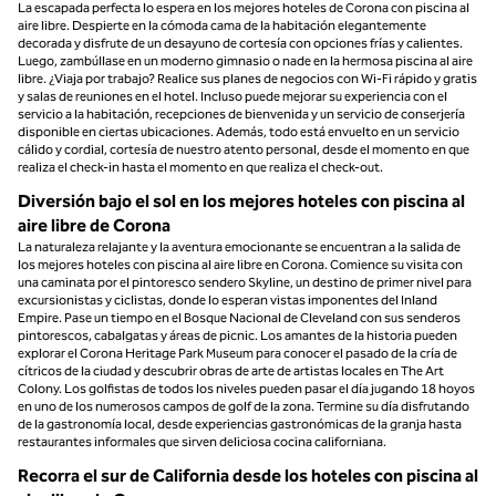
La escapada perfecta lo espera en los mejores hoteles de Corona con piscina al
aire libre. Despierte en la cómoda cama de la habitación elegantemente
decorada y disfrute de un desayuno de cortesía con opciones frías y calientes.
Luego, zambúllase en un moderno gimnasio o nade en la hermosa piscina al aire
libre. ¿Viaja por trabajo? Realice sus planes de negocios con Wi-Fi rápido y gratis
y salas de reuniones en el hotel. Incluso puede mejorar su experiencia con el
servicio a la habitación, recepciones de bienvenida y un servicio de conserjería
disponible en ciertas ubicaciones. Además, todo está envuelto en un servicio
cálido y cordial, cortesía de nuestro atento personal, desde el momento en que
realiza el check-in hasta el momento en que realiza el check-out.
Diversión bajo el sol en los mejores hoteles con piscina al
aire libre de Corona
La naturaleza relajante y la aventura emocionante se encuentran a la salida de
los mejores hoteles con piscina al aire libre en Corona. Comience su visita con
una caminata por el pintoresco sendero Skyline, un destino de primer nivel para
excursionistas y ciclistas, donde lo esperan vistas imponentes del Inland
Empire. Pase un tiempo en el Bosque Nacional de Cleveland con sus senderos
pintorescos, cabalgatas y áreas de picnic. Los amantes de la historia pueden
explorar el Corona Heritage Park Museum para conocer el pasado de la cría de
cítricos de la ciudad y descubrir obras de arte de artistas locales en The Art
Colony. Los golfistas de todos los niveles pueden pasar el día jugando 18 hoyos
en uno de los numerosos campos de golf de la zona. Termine su día disfrutando
de la gastronomía local, desde experiencias gastronómicas de la granja hasta
restaurantes informales que sirven deliciosa cocina californiana.
Recorra el sur de California desde los hoteles con piscina al