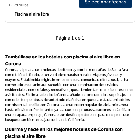
Seleccionar fechas
17,79 millas
Piscina al aire libre
Página anterior, 1 de 1
Página siguiente, 1 d
Página
1 de 1
Página 1 de 1
Zambúllase en los hoteles con piscina al aire libre en
Corona
Corona, salpicada de arboledas de cítricos y con las montañas de Santa Ana
como telón de fondo, es un verdadero paraíso para los viajeros jóvenes y
mayores. Establecida originalmente como una comunidad cítrica rural, se ha
convertido en un animado suburbio con una combinación de servicios
residenciales, comerciales y recreativos, que atienden tanto a residentes como
a visitantes. El clima soleado de Corona añade un tono dorado a su paisaje. Las
cómodas temperaturas durante todo el año hacen que una estadía en hoteles
con piscina al aire libre en Corona sea una opción popular desde la primavera
hasta el invierno. Por lo tanto, ya sea que busque unas vacaciones en familia o
una escapada en pareja, Corona es un destino pintoresco para cualquiera que
busque un ambiente relajado del sur de California.
Duerma y nade en los mejores hoteles de Corona con
piscina al aire libre