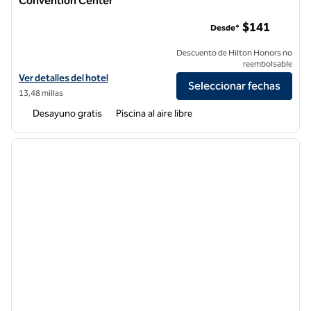
Convention Center
Home2 Suites by Hilton Riverside Downtown Convention Ce
$141
Desde*
Descuento de Hilton Honors no
reembolsable
Ver detalles del hotel para Home2 Suites by Hilton Riverside Down
Ver detalles del hotel
Seleccionar fechas
13,48 millas
Desayuno gratis
Piscina al aire libre
1
/
12
imagen anterior
siguie
1 de 12