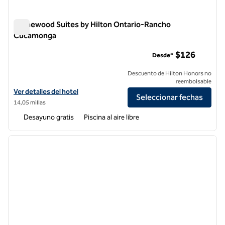
Homewood Suites by Hilton Ontario-Rancho
Cucamonga
Homewood Suites by Hilton Ontario-Rancho Cucamonga
$126
Desde*
Descuento de Hilton Honors no
reembolsable
Ver detalles del hotel Homewood Suites by Hilton Ontario-Rancho
Ver detalles del hotel
Seleccionar fechas
14,05 millas
Desayuno gratis
Piscina al aire libre
1
/
12
imagen anterior
siguie
1 de 12