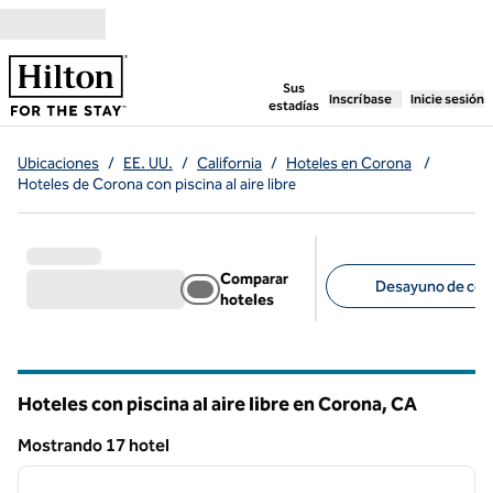
Saltar a contenido
,
abre una pestaña n
Sus
Inscríbase
Inicie sesión
estadías
Ubicaciones
/
EE. UU.
/
California
/
Hoteles en Corona
/
Hoteles de Corona con piscina al aire libre
Comparar
Desayuno de cort
hoteles
Filtros sugeridos
Hoteles con piscina al aire libre en Corona,
CA
California
Mostrando 17 hotel
1
/
12
Mostrando 17 hotel
imagen anterior
siguie
1 de 12