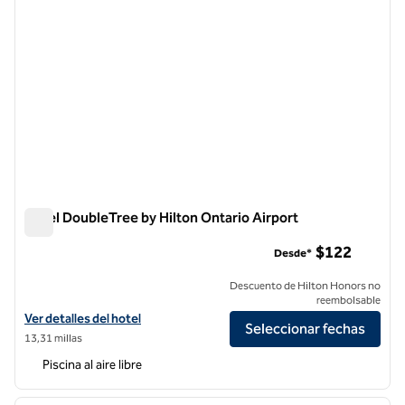
Hotel DoubleTree by Hilton Ontario Airport
Hotel DoubleTree by Hilton Ontario Airport
$122
Desde*
Descuento de Hilton Honors no
reembolsable
Ver detalles del hotel DoubleTree by Hilton Ontario Airport
Ver detalles del hotel
Seleccionar fechas
13,31 millas
Piscina al aire libre
1
/
12