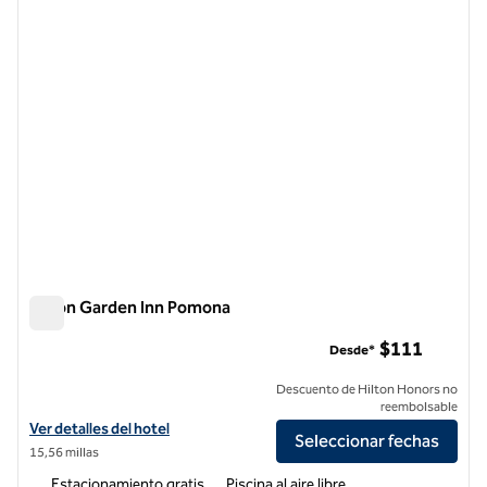
Hilton Garden Inn Pomona
Hilton Garden Inn Pomona
$111
Desde*
Descuento de Hilton Honors no
reembolsable
Ver detalles del hotel Hilton Garden Inn Pomona
Ver detalles del hotel
Seleccionar fechas
15,56 millas
Estacionamiento gratis
Piscina al aire libre