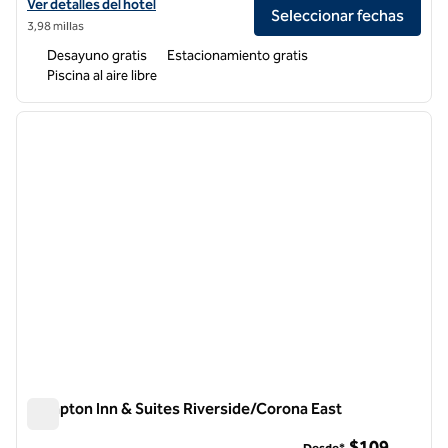
Ver detalles del hotel Tru by Hilton Norco Eastvale
Ver detalles del hotel
Seleccionar fechas
3,98 millas
Desayuno gratis
Estacionamiento gratis
Piscina al aire libre
1
/
12
imagen anterior
siguie
1 de 12
Hampton Inn & Suites Riverside/Corona East
Hampton Inn & Suites Riverside/Corona East
$109
Desde*