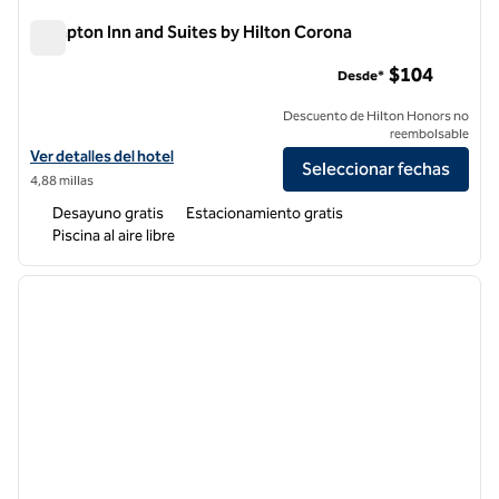
Hampton Inn and Suites by Hilton Corona
Hampton Inn and Suites by Hilton Corona
$104
Desde*
Descuento de Hilton Honors no
reembolsable
Ver detalles del hotel Hampton Inn and Suites by Hilton Corona
Ver detalles del hotel
Seleccionar fechas
4,88 millas
Desayuno gratis
Estacionamiento gratis
Piscina al aire libre
1
/
12
imagen anterior
siguie
1 de 12