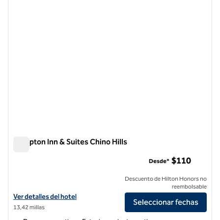
imagen anterior
siguie
1 de 12
Hampton Inn & Suites Chino Hills
Hampton Inn & Suites Chino Hills
$110
Desde*
Descuento de Hilton Honors no
reembolsable
Ver detalles del hotel Hampton Inn & Suites Chino Hills
Ver detalles del hotel
Seleccionar fechas
13,42 millas