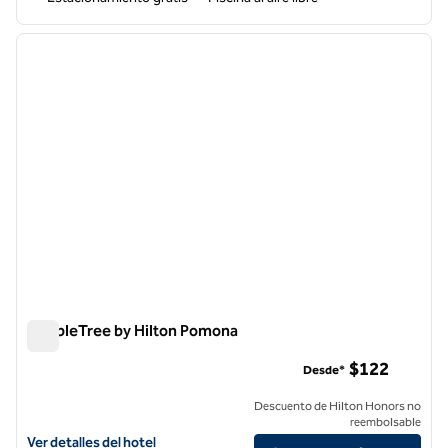
1
/
12
imagen anterior
siguie
1 de 12
DoubleTree by Hilton Pomona
DoubleTree by Hilton Pomona
$122
Desde*
Descuento de Hilton Honors no
reembolsable
Ver detalles del hotel DoubleTree by Hilton Pomona
Ver detalles del hotel