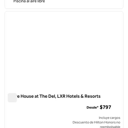
Piscina al aire libre
1
/
11
imagen anterior
siguie
1 de 11
Shore House at The Del, LXR Hotels & Resorts
Shore House at The Del, LXR Hotels & Resorts
$797
Desde*
Incluye cargos
Descuento de Hilton Honors no
reembolsable