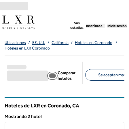
Saltar a contenido
,
abre una pestaña n
Sus
Inscríbase
Inicie sesión
estadías
Ubicaciones
/
EE. UU.
/
California
/
Hoteles en Coronado
/
Hoteles en LXR Coronado
Comparar
Se aceptan masco
hoteles
Filtros sugeridos
Hoteles de LXR en Coronado,
CA
California
Mostrando 2 hotel
1
/
9
Mostrando 2 hotel
imagen anterior
siguie
1 de 9