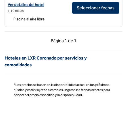
Ver detalles del hotel Shore House at The Del, LXR Hotels & Resorts
Ver detalles del hotel
Seleccionar fechas
1,19 millas
Piscina al aire libre
Página anterior, 1 de 1
Página siguiente, 1 d
Página
1 de 1
Página 1 de 1
Hoteles en LXR Coronado por servicios y
comodidades
*Los precios se basan en la disponibilidad actual en los próximos
30 días y están sujetos a cambios. Ingrese las fechas exactas para
conocer el precio específico y la disponibilidad.