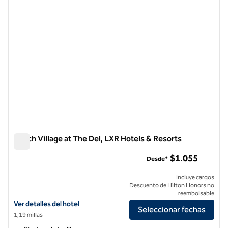
Beach Village at The Del, LXR Hotels & Resorts
Beach Village at The Del, LXR Hotels & Resorts
$1.055
Desde*
Incluye cargos
Descuento de Hilton Honors no
reembolsable
Ver detalles del hotel para Beach Village at The Del, LXR Hotels & Res
Ver detalles del hotel
Seleccionar fechas
1,19 millas