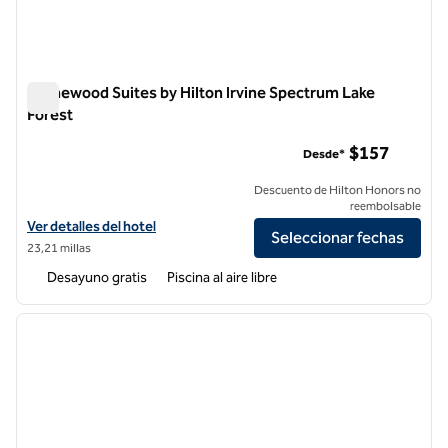
Homewood Suites by Hilton Irvine Spectrum Lake
Forest
Homewood Suites by Hilton Irvine Spectrum Lake Forest
$157
Desde*
Descuento de Hilton Honors no
reembolsable
Ver detalles del hotel Homewood Suites by Hilton Irvine Spectrum La
Ver detalles del hotel
Seleccionar fechas
23,21 millas
Desayuno gratis
Piscina al aire libre
1
/
12
imagen anterior
siguie
1 de 12