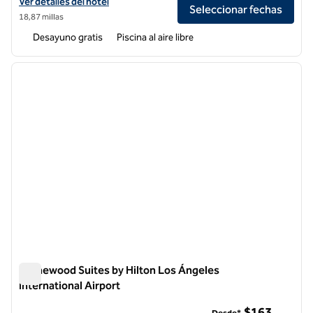
Ver detalles del hotel Homewood Suites by Hilton Los Angeles Red
Ver detalles del hotel
Seleccionar fechas
18,87 millas
Desayuno gratis
Piscina al aire libre
1
/
12
imagen anterior
siguie
1 de 12
Homewood Suites by Hilton Los Ángeles
International Airport
Homewood Suites by Hilton Los Ángeles International Airpor
$163
Desde*