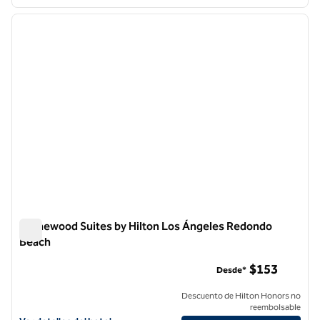
1
/
12
imagen anterior
siguie
1 de 12
Homewood Suites by Hilton Los Ángeles Redondo
Beach
Homewood Suites by Hilton Los Ángeles Redondo Beach
$153
Desde*
Descuento de Hilton Honors no
reembolsable