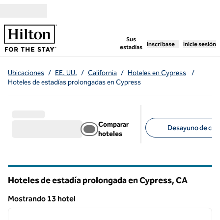
Saltar a contenido
,
abre una pestaña n
Sus
Inscríbase
Inicie sesión
estadías
Ubicaciones
/
EE. UU.
/
California
/
Hoteles en Cypress
/
Hoteles de estadías prolongadas en Cypress
Comparar
Desayuno de cort
hoteles
Filtros sugeridos
Hoteles de estadía prolongada en Cypress,
CA
California
Mostrando 13 hotel
1
/
12
Mostrando 13 hotel
imagen anterior
siguie
1 de 12