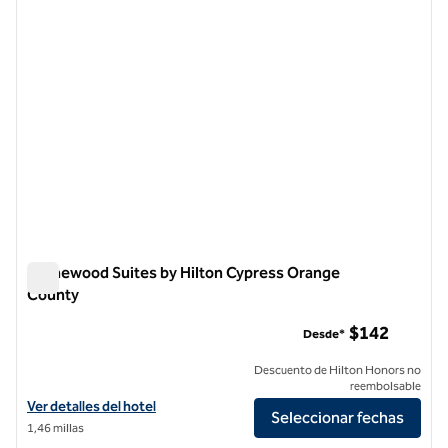
Homewood Suites by Hilton Cypress Orange
County
Homewood Suites by Hilton Cypress Orange County
$142
Desde*
Descuento de Hilton Honors no
reembolsable
Ver detalles del hotel Homewood Suites by Hilton Cypress Orange 
Ver detalles del hotel
Seleccionar fechas
1,46 millas