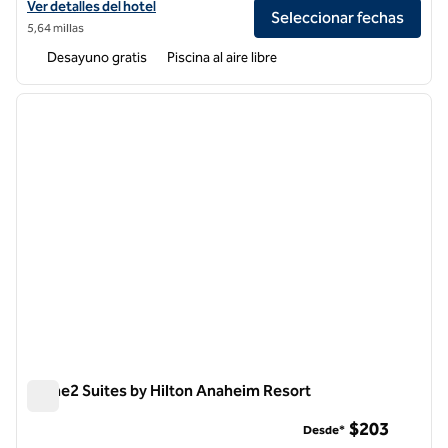
Ver detalles del hotel Homewood Suites by Hilton Long Beach Airpor
Ver detalles del hotel
Seleccionar fechas
5,64 millas
Desayuno gratis
Piscina al aire libre
1
/
12
imagen anterior
siguie
1 de 12
Home2 Suites by Hilton Anaheim Resort
Home2 Suites by Hilton Anaheim Resort
$203
Desde*