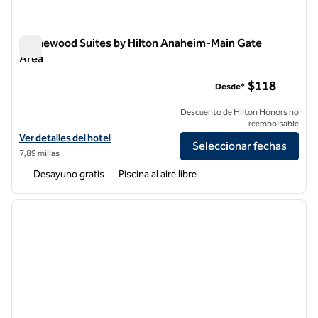
Homewood Suites by Hilton Anaheim-Main Gate
Area
Homewood Suites by Hilton Anaheim-Main Gate Area
$118
Desde*
Descuento de Hilton Honors no
reembolsable
Ver detalles del hotel Homewood Suites by Hilton Anaheim-Main Gat
Ver detalles del hotel
Seleccionar fechas
7,89 millas
Desayuno gratis
Piscina al aire libre
1
/
12
imagen anterior
siguie
1 de 12