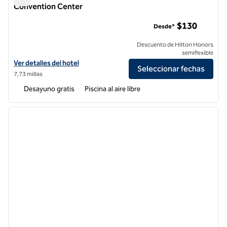
Convention Center
Homewood Suites by Hilton Anaheim Resort - Convention C
$130
Desde*
Descuento de Hilton Honors
semiflexible
Ver detalles del hotel Homewood Suites by Hilton Anaheim Resort -
Ver detalles del hotel
Seleccionar fechas
7,73 millas
Desayuno gratis
Piscina al aire libre
1
/
12
imagen anterior
siguie
1 de 12