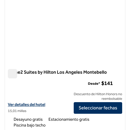
Home2 Suites by Hilton Los Angeles Montebello
Home2 Suites by Hilton Los Angeles Montebello
$141
Desde*
Descuento de Hilton Honors no
reembolsable
Ver detalles del hotel Home2 Suites by Hilton Los Angeles Montebell
Ver detalles del hotel
Seleccionar fechas
15,01 millas
Desayuno gratis
Estacionamiento gratis
Piscina bajo techo