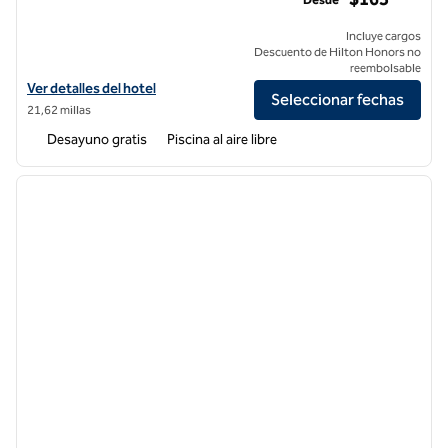
Incluye cargos
Descuento de Hilton Honors no
reembolsable
Ver detalles del hotel Homewood Suites by Hilton Los Angeles Intern
Ver detalles del hotel
Seleccionar fechas
21,62 millas
Desayuno gratis
Piscina al aire libre
1
/
12
imagen anterior
siguie
1 de 12