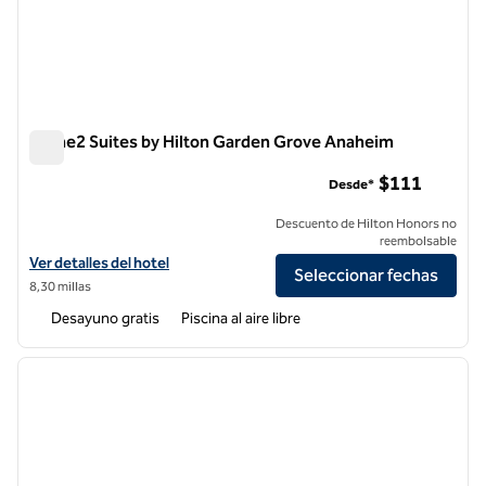
Home2 Suites by Hilton Garden Grove Anaheim
Home2 Suites by Hilton Garden Grove Anaheim
$111
Desde*
Descuento de Hilton Honors no
reembolsable
Ver detalles del hotel para Home2 Suites by Hilton Garden Grove An
Ver detalles del hotel
Seleccionar fechas
8,30 millas
Desayuno gratis
Piscina al aire libre
1
/
12
imagen anterior
siguie
1 de 12