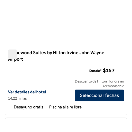
Homewood Suites by Hilton Irvine John Wayne
Airport
Homewood Suites by Hilton Irvine John Wayne Airport
$157
Desde*
Descuento de Hilton Honors no
reembolsable
Ver detalles del hotel Homewood Suites by Hilton Irvine John Wayne 
Ver detalles del hotel
Seleccionar fechas
14,22 millas
Desayuno gratis
Piscina al aire libre
1
/
11
imagen anterior
siguie
1 de 11