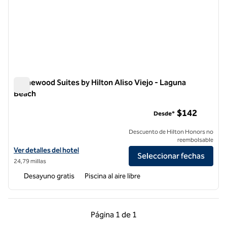
Homewood Suites by Hilton Aliso Viejo - Laguna
Beach
Homewood Suites by Hilton Aliso Viejo - Laguna Beach
$142
Desde*
Descuento de Hilton Honors no
reembolsable
Ver detalles del hotel Homewood Suites by Hilton Aliso Viejo - Lagun
Ver detalles del hotel
Seleccionar fechas
24,79 millas
Desayuno gratis
Piscina al aire libre
Página anterior, 1 de 1
Página siguiente, 1 d
Página
1 de 1
Página 1 de 1