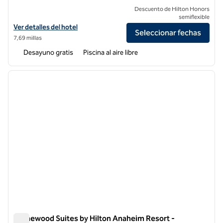
Descuento de Hilton Honors
semiflexible
Ver detalles del hotel para Home2 Suites by Hilton Anaheim Resort
Ver detalles del hotel
Seleccionar fechas
7,69 millas
Desayuno gratis
Piscina al aire libre
1
/
11
imagen anterior
siguie
1 de 11
Homewood Suites by Hilton Anaheim Resort -