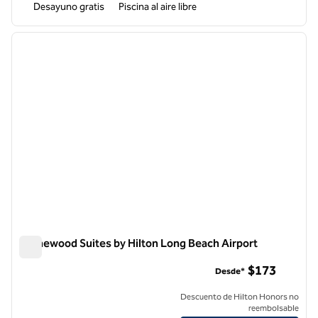
Desayuno gratis
Piscina al aire libre
1
/
12
imagen anterior
siguie
1 de 12
Homewood Suites by Hilton Long Beach Airport
Homewood Suites by Hilton Long Beach Airport
$173
Desde*
Descuento de Hilton Honors no
reembolsable