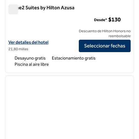
Home2 Suites by Hilton Azusa
Home2 Suites by Hilton Azusa
$130
Desde*
Descuento de Hilton Honors no
reembolsable
Ver detalles del hotel para Home2 Suites by Hilton Azusa
Ver detalles del hotel
Seleccionar fechas
21,80 millas
Desayuno gratis
Estacionamiento gratis
Piscina al aire libre
1
/
12
imagen anterior
siguie
1 de 12