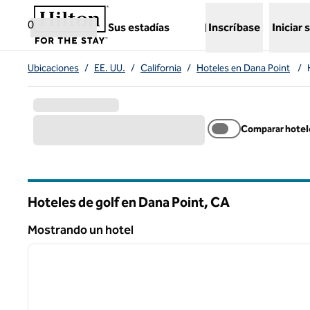
Saltar a contenido
,
abre una nueva pestaña
0
Sus estadías
Inscríbase
Iniciar 
Ubicaciones
/
EE. UU.
/
California
/
Hoteles en Dana Point
/
Comparar hotel
Hoteles de golf en Dana Point,
CA
California
Mostrando un hotel
1
Mostrando un hotel
imagen anterior
1 de 12