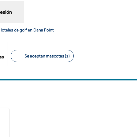
sesión
Hoteles de golf en Dana Point
Se aceptan mascotas (1)
es
Filtros sugeridos
/
12
siguiente imagen