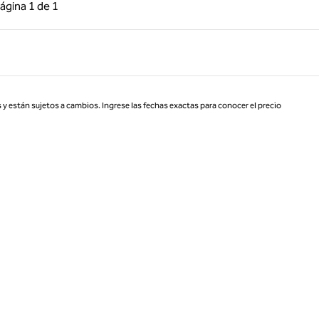
 anterior, 1 de 1
Página siguiente, 1 de 1
ágina
1 de 1
Página 1 de 1
 y están sujetos a cambios. Ingrese las fechas exactas para conocer el precio