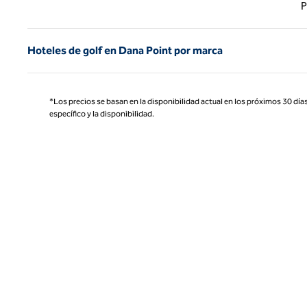
Página
P
Hoteles de golf en Dana Point por marca
*Los precios se basan en la disponibilidad actual en los próximos 30 días
específico y la disponibilidad.