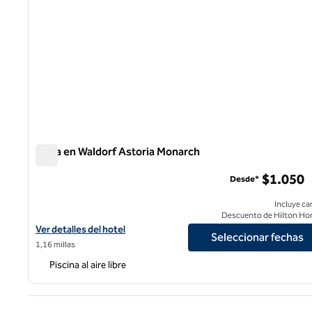
Playa en Waldorf Astoria Monarch
Playa en Waldorf Astoria Monarch
$1.050
Desde*
Incluye ca
Descuento de Hilton Ho
Ver detalles del hotel Waldorf Astoria Monarch Beach
Ver detalles del hotel
Seleccionar fechas
1,16 millas
Piscina al aire libre