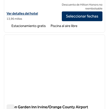
Descuento de Hilton Honors no
reembolsable
Ver detalles del hotel Hilton Garden Inn Irvine East/Lake Forest
Ver detalles del hotel
Seleccionar fechas
13,96 millas
Estacionamiento gratis
Piscina al aire libre
1
/
12
imagen anterior
siguie
1 de 12
Hilton Garden Inn Irvine/Orange County Airport