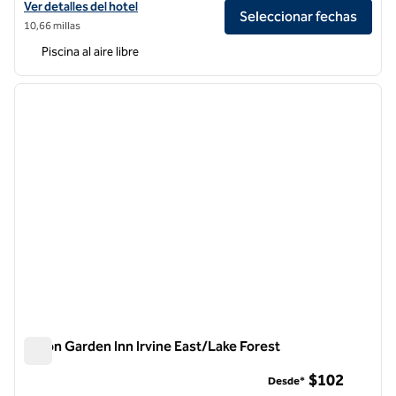
Ver detalles del hotel Hilton Garden Inn Irvine Spectrum Lake Forest
Ver detalles del hotel
Seleccionar fechas
10,66 millas
Piscina al aire libre
1
/
12
imagen anterior
siguie
1 de 12
Hilton Garden Inn Irvine East/Lake Forest
Hilton Garden Inn Irvine East/Lake Forest
$102
Desde*