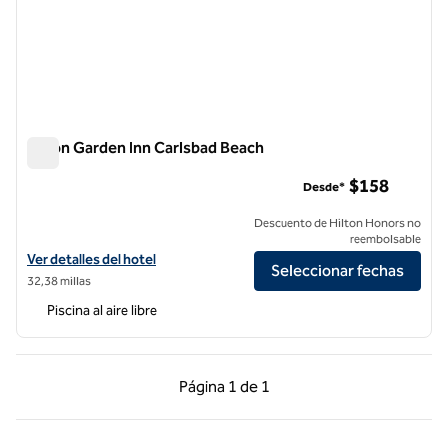
Hilton Garden Inn Carlsbad Beach
Hilton Garden Inn Carlsbad Beach
$158
Desde*
Descuento de Hilton Honors no
reembolsable
Ver detalles del hotel Hilton Garden Inn Carlsbad Beach
Ver detalles del hotel
Seleccionar fechas
32,38 millas
Piscina al aire libre
Página anterior, 1 de 1
Página siguiente, 1 d
Página
1 de 1
Página 1 de 1