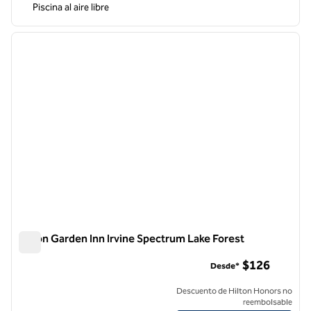
Piscina al aire libre
1
/
12
imagen anterior
siguie
1 de 12
Hilton Garden Inn Irvine Spectrum Lake Forest
Hilton Garden Inn Irvine Spectrum Lake Forest
$126
Desde*
Descuento de Hilton Honors no
reembolsable