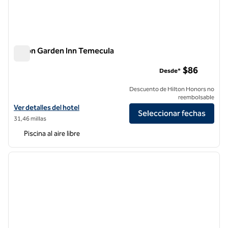
Hilton Garden Inn Temecula
Hilton Garden Inn Temecula
$86
Desde*
Descuento de Hilton Honors no
reembolsable
Ver detalles del hotel Hilton Garden Inn Temecula
Ver detalles del hotel
Seleccionar fechas
31,46 millas
Piscina al aire libre
1
/
12
imagen anterior
siguie
1 de 12