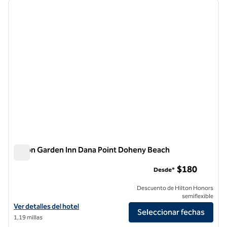
imagen anterior
siguie
1 de 12
Hilton Garden Inn Dana Point Doheny Beach
Hilton Garden Inn Dana Point Doheny Beach
$180
Desde*
Descuento de Hilton Honors
semiflexible
Ver detalles del hotel Hilton Garden Inn Dana Point Doheny Beach
Ver detalles del hotel
Seleccionar fechas
1,19 millas