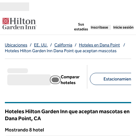
Saltar a contenido
,
abre una pestaña n
Sus
Inscríbase
Inicie sesión
estadías
Ubicaciones
/
EE. UU.
/
California
/
Hoteles en Dana Point
/
Hoteles Hilton Garden Inn Dana Point que aceptan mascotas
Comparar
Estacionamiento d
hoteles
Filtros sugeridos
Hoteles Hilton Garden Inn que aceptan mascotas en
Dana Point,
CA
California
Mostrando 8 hotel
1
/
12
Mostrando 8 hotel