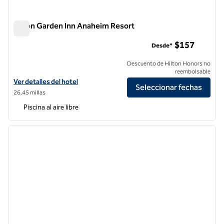
Hilton Garden Inn Anaheim Resort
Hilton Garden Inn Anaheim Resort
$157
Desde*
Descuento de Hilton Honors no
reembolsable
Ver detalles del hotel Hilton Garden Inn Anaheim Resort
Ver detalles del hotel
Seleccionar fechas
26,45 millas
Piscina al aire libre
1
/
12
imagen anterior
siguie
1 de 12