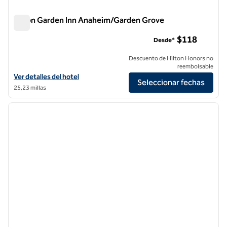
Hilton Garden Inn Anaheim/Garden Grove
Hilton Garden Inn Anaheim/Garden Grove
$118
Desde*
Descuento de Hilton Honors no
reembolsable
Ver detalles del hotel Hilton Garden Inn Anaheim/Garden Grove
Ver detalles del hotel
Seleccionar fechas
25,23 millas
1
/
12
imagen anterior
siguie
1 de 12