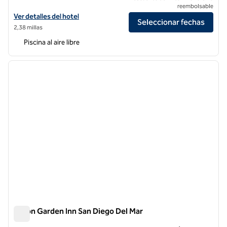
reembolsable
Ver detalles del hotel DoubleTree by Hilton San Diego - Del Mar
Ver detalles del hotel
Seleccionar fechas
2,38 millas
Piscina al aire libre
1
/
12
imagen anterior
siguie
1 de 12
Hilton Garden Inn San Diego Del Mar
Hilton Garden Inn San Diego Del Mar