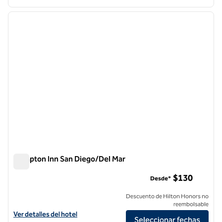
1
/
12
imagen anterior
siguie
1 de 12
Hampton Inn San Diego/Del Mar
Hampton Inn San Diego/Del Mar
$130
Desde*
Descuento de Hilton Honors no
reembolsable
Ver detalles del hotel Hampton Inn San Diego/Del Mar
Ver detalles del hotel
Seleccionar fechas