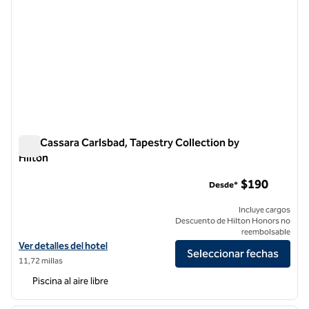
The Cassara Carlsbad, Tapestry Collection by
Hilton
The Cassara Carlsbad, Tapestry Collection by Hilton
$190
Desde*
Incluye cargos
Descuento de Hilton Honors no
reembolsable
Ver detalles del hotel The Cassara Carlsbad, Tapestry Collection by H
Ver detalles del hotel
Seleccionar fechas
11,72 millas
Piscina al aire libre
1
/
12