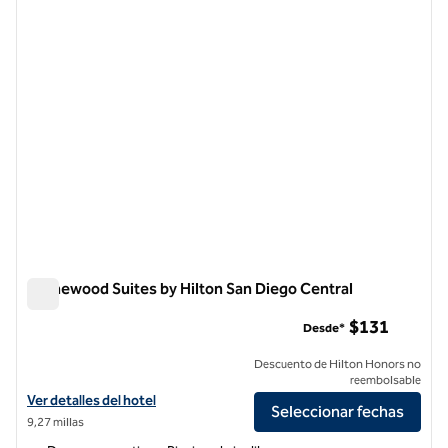
imagen anterior
siguie
1 de 12
Homewood Suites by Hilton San Diego Central
Homewood Suites by Hilton San Diego Central
$131
Desde*
Descuento de Hilton Honors no
reembolsable
Ver detalles del hotel Homewood Suites by Hilton San Diego Central
Ver detalles del hotel
Seleccionar fechas
9,27 millas