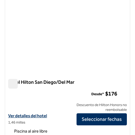
Hotel Hilton San Diego/Del Mar
Hotel Hilton San Diego/Del Mar
$176
Desde*
Descuento de Hilton Honors no
reembolsable
Ver detalles del hotel Hilton San Diego/Del Mar
Ver detalles del hotel
Seleccionar fechas
1,46 millas
Piscina al aire libre