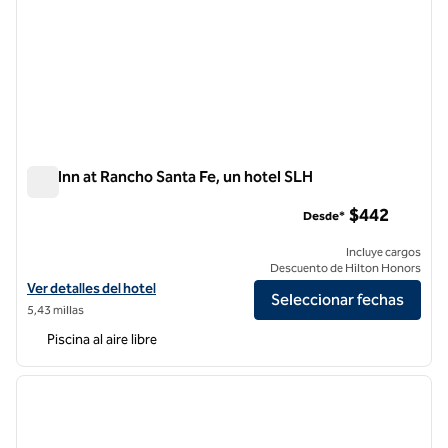
The Inn at Rancho Santa Fe, un hotel SLH
The Inn at Rancho Santa Fe, un hotel SLH
$442
Desde*
Incluye cargos
Descuento de Hilton Honors
Ver detalles del hotel The Inn at Rancho Santa Fe, an SLH Hotel
Ver detalles del hotel
Seleccionar fechas
5,43 millas
Piscina al aire libre
1
/
12
imagen anterior
siguie
1 de 12