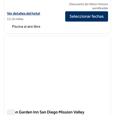
Descuento de Hilton Honors
semiflexible
Ver detalles del hotel Hilton Grand Vacations Club MarBrisa Carlsbad
Ver detalles del hotel
Seleccionar fechas
12,16 millas
Piscina al aire libre
1
/
12
imagen anterior
siguie
1 de 12
Hilton Garden Inn San Diego Mission Valley