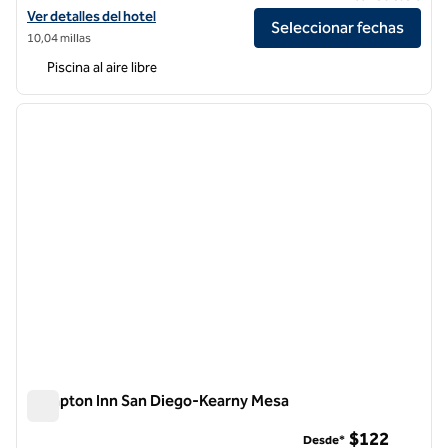
Ver detalles del hotel en Cape Rey Carlsbad Beach, a Hilton Resort a
Ver detalles del hotel
Seleccionar fechas
10,04 millas
Piscina al aire libre
1
/
12
imagen anterior
siguie
1 de 12
Hampton Inn San Diego-Kearny Mesa
Hampton Inn San Diego-Kearny Mesa
$122
Desde*