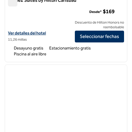
Home2 Suites by Hilton Carlsbad
Home2 Suites by Hilton Carlsbad
$169
Desde*
Descuento de Hilton Honors no
reembolsable
Ver detalles del hotel para Home2 Suites by Hilton Carlsbad
Ver detalles del hotel
Seleccionar fechas
11,26 millas
Desayuno gratis
Estacionamiento gratis
Piscina al aire libre
1
/
12
imagen anterior
siguie
1 de 12