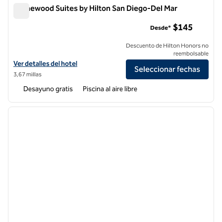
Homewood Suites by Hilton San Diego-Del Mar
Homewood Suites by Hilton San Diego-Del Mar
$145
Desde*
Descuento de Hilton Honors no
reembolsable
Ver detalles del hotel Homewood Suites by Hilton San Diego-Del Mar
Ver detalles del hotel
Seleccionar fechas
3,67 millas
Desayuno gratis
Piscina al aire libre
1
/
12
imagen anterior
siguie
1 de 12