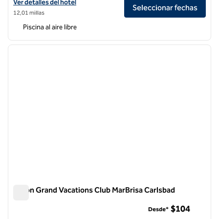
Ver detalles del hotel Hilton Garden Inn San Diego/Rancho Bernardo
Ver detalles del hotel
Seleccionar fechas
12,01 millas
Piscina al aire libre
1
/
12
imagen anterior
siguie
1 de 12
Hilton Grand Vacations Club MarBrisa Carlsbad
Hilton Grand Vacations Club MarBrisa Carlsbad
$104
Desde*