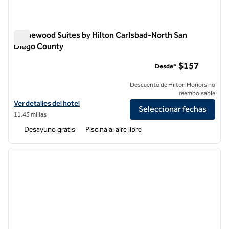
Homewood Suites by Hilton Carlsbad-North San
Diego County
Homewood Suites by Hilton Carlsbad-North San Diego Coun
$157
Desde*
Descuento de Hilton Honors no
reembolsable
Ver detalles del hotel Homewood Suites by Hilton Carlsbad-North S
Ver detalles del hotel
Seleccionar fechas
11,45 millas
Desayuno gratis
Piscina al aire libre
1
/
12
imagen anterior
siguie
1 de 12