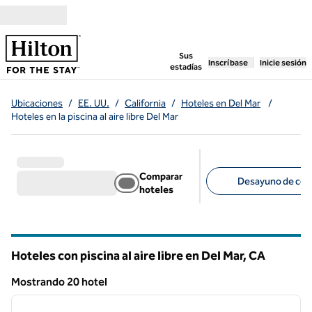
Saltar a contenido
,
abre una pestaña n
Sus
Inscríbase
Inicie sesión
estadías
Ubicaciones
/
EE. UU.
/
California
/
Hoteles en Del Mar
/
Hoteles en la piscina al aire libre Del Mar
Comparar
Desayuno de corte
hoteles
Filtros sugeridos
Hoteles con piscina al aire libre en Del Mar,
CA
California
Mostrando 20 hotel
1
/
10
Mostrando 20 hotel
imagen anterior
siguie
1 de 10