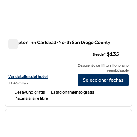
Hampton Inn Carlsbad-North San Diego County
Hampton Inn Carlsbad-North San Diego County
$135
Desde*
Descuento de Hilton Honors no
reembolsable
Ver detalles del hotel Hampton Inn Carlsbad-North San Diego Count
Ver detalles del hotel
Seleccionar fechas
11,46 millas
Desayuno gratis
Estacionamiento gratis
Piscina al aire libre
1
/
12
imagen anterior
siguie
1 de 12