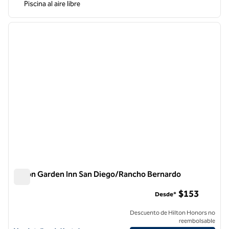
Piscina al aire libre
1
/
12
imagen anterior
siguie
1 de 12
Hilton Garden Inn San Diego/Rancho Bernardo
Hilton Garden Inn San Diego/Rancho Bernardo
$153
Desde*
Descuento de Hilton Honors no
reembolsable