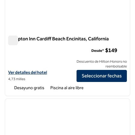
Hampton Inn Cardiff Beach Encinitas, California
Hampton Inn Cardiff Beach Encinitas, California
$149
Desde*
Descuento de Hilton Honors no
reembolsable
Ver detalles del hotel Hampton Inn Cardiff Beach Encinitas, California
Ver detalles del hotel
Seleccionar fechas
4,73 millas
Desayuno gratis
Piscina al aire libre
1
/
12
imagen anterior
siguie
1 de 12