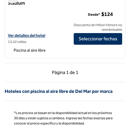
Stadium
Hilton Garden Inn San Diego Mission Valley Stadium
$124
Desde*
Descuento de Hilton Honors no
reembolsable
Ver detalles del hotel Hilton Garden Inn San Diego Mission Valley Sta
Ver detalles del hotel
Seleccionar fechas
13,42 millas
Piscina al aire libre
Página anterior, 1 de 1
Página siguiente, 1 d
Página
1 de 1
Página 1 de 1
Hoteles con piscina al aire libre de Del Mar por marca
*Los precios se basan en la disponibilidad actual en los próximos
30 días y están sujetos a cambios. Ingrese las fechas exactas para
conocer el precio específico y la disponibilidad.