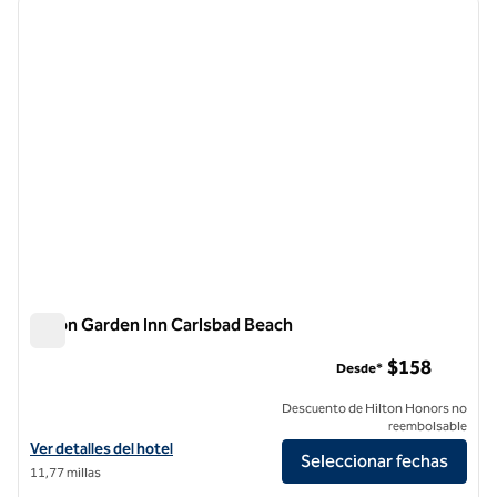
imagen anterior
siguie
1 de 12
Hilton Garden Inn Carlsbad Beach
Hilton Garden Inn Carlsbad Beach
$158
Desde*
Descuento de Hilton Honors no
reembolsable
Ver detalles del hotel Hilton Garden Inn Carlsbad Beach
Ver detalles del hotel
Seleccionar fechas
11,77 millas