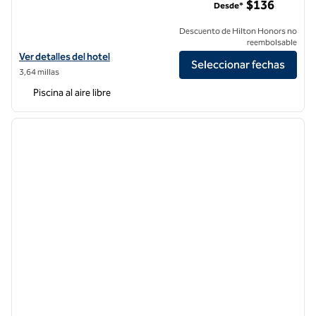
$136
Desde*
Descuento de Hilton Honors no
reembolsable
Ver detalles del hotel Hilton Garden Inn San Diego Del Mar
Ver detalles del hotel
Seleccionar fechas
3,64 millas
Piscina al aire libre
1
/
12
imagen anterior
siguie
1 de 12