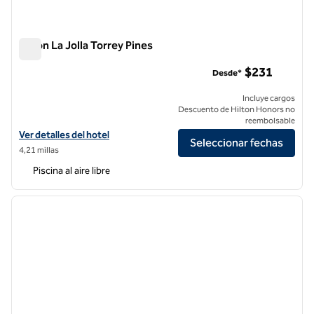
Hilton La Jolla Torrey Pines
Hilton La Jolla Torrey Pines
$231
Desde*
Incluye cargos
Descuento de Hilton Honors no
reembolsable
Ver detalles del hotel Hilton La Jolla Torrey Pines
Ver detalles del hotel
Seleccionar fechas
4,21 millas
Piscina al aire libre
1
/
12
imagen anterior
siguie
1 de 12