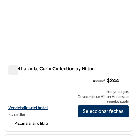
Hotel La Jolla, Curio Collection by Hilton
Hotel La Jolla, Curio Collection by Hilton
$244
Desde*
Incluye cargos
Descuento de Hilton Honors no
reembolsable
Ver detalles del hotel La Jolla, Curio Collection by Hilton
Ver detalles del hotel
Seleccionar fechas
7,52 millas
Piscina al aire libre
1
/
12