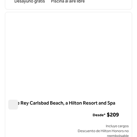
Desayuno gratis
Piscina al aire libre
1
/
12
imagen anterior
siguie
1 de 12
Cape Rey Carlsbad Beach, a Hilton Resort and Spa
Cape Rey Carlsbad Beach, a Hilton Resort and Spa
$209
Desde*
Incluye cargos
Descuento de Hilton Honors no
reembolsable