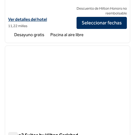
Descuento de Hilton Honors no
reembolsable
Ver detalles del hotel Hampton Inn San Diego-Kearny Mesa
Ver detalles del hotel
Seleccionar fechas
11,22 millas
Desayuno gratis
Piscina al aire libre
1
/
12
imagen anterior
siguie
1 de 12