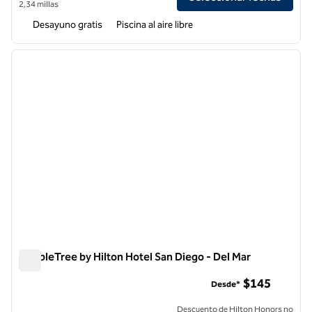
2,34 millas
Desayuno gratis
Piscina al aire libre
1
/
11
imagen anterior
siguie
1 de 11
DoubleTree by Hilton Hotel San Diego - Del Mar
DoubleTree by Hilton Hotel San Diego - Del Mar
$145
Desde*
Descuento de Hilton Honors no