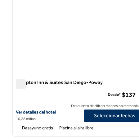
Hampton Inn & Suites San Diego-Poway
Hampton Inn & Suites San Diego-Poway
$137
Desde*
Descuento de Hilton Honors no reembols
Ver detalles del hotel Hampton Inn & Suites San Diego-Poway
Ver detalles del hotel
Seleccionar fechas
10,28 millas
Desayuno gratis
Piscina al aire libre
1