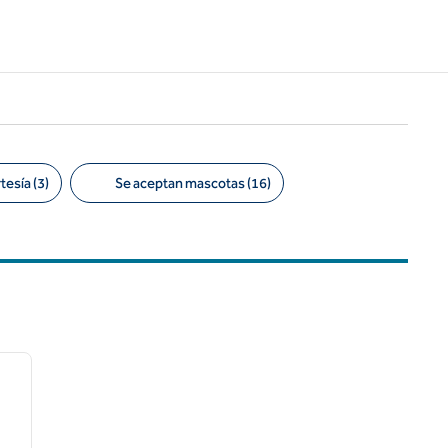
esía (3)
Se aceptan mascotas (16)
/
12
siguiente imagen