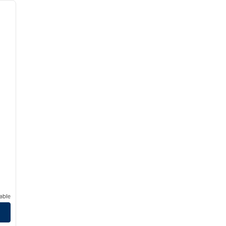
siguiente imagen
able