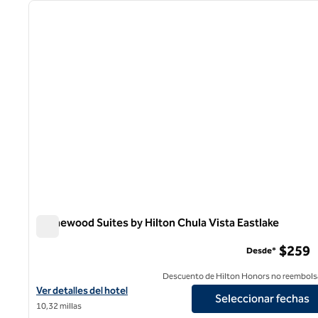
imagen anterior
1 de 12
Homewood Suites by Hilton Chula Vista Eastlake
Homewood Suites by Hilton Chula Vista Eastlake
$259
Desde*
Descuento de Hilton Honors no reembols
Ver detalles del hotel Homewood Suites by Hilton Chula Vista Eas
Ver detalles del hotel
Seleccionar fechas
10,32 millas