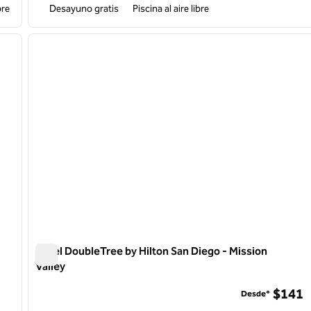
bre
Desayuno gratis
Piscina al aire libre
/
12
1
siguiente imagen
imagen anterior
1 de 12
Hotel DoubleTree by Hilton San Diego - Mission
Valley
Hotel DoubleTree by Hilton San Diego - Mission Valley
$141
Desde*