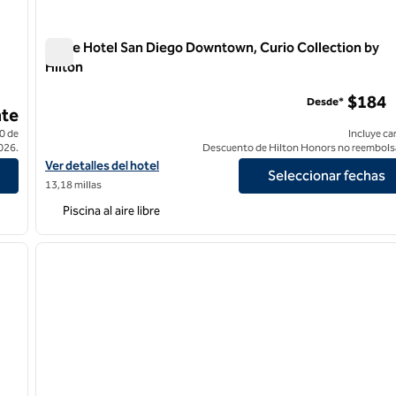
Carte Hotel San Diego Downtown, Curio Collection by
Hilton
Carte Hotel San Diego Downtown, Curio Collection by Hil
$184
Desde*
te
0 de
Incluye ca
026.
Descuento de Hilton Honors no reembols
own
Ver detalles del hotel Carte San Diego Downtown, Curio Collectio
Ver detalles del hotel
Seleccionar fechas
13,18 millas
Piscina al aire libre
/
12
1
siguiente imagen
imagen anterior
1 de 12