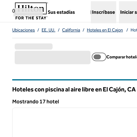
Saltar a contenido
,
abre una nueva pestaña
0
Sus estadías
Inscríbase
Iniciar 
Ubicaciones
/
EE. UU.
/
California
/
Hoteles en El Cajon
/
Hot
Comparar hotel
Hoteles con piscina al aire libre en El Cajón,
CA
California
Mostrando 17 hotel
1
Mostrando 17 hotel
imagen anterior
1 de 12