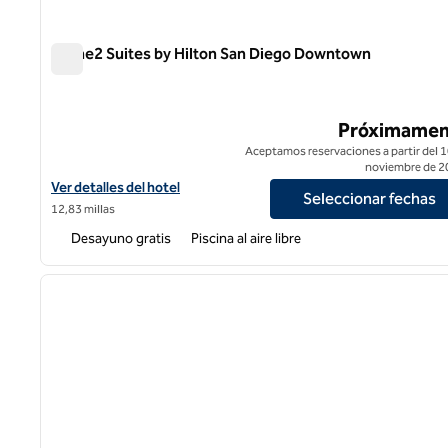
Home2 Suites by Hilton San Diego Downtown
Home2 Suites by Hilton San Diego Downtown
Próximamen
Aceptamos reservaciones a partir del 1
noviembre de 2
Ver detalles del hotel Home2 Suites by Hilton San Diego Downt
Ver detalles del hotel
Seleccionar fechas
12,83 millas
Desayuno gratis
Piscina al aire libre
1
imagen anterior
1 de 12