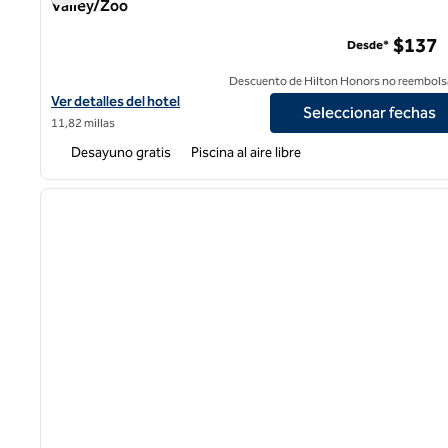
Valley/Zoo
Homewood Suites by Hilton San Diego Mission Valley/Zoo
$137
Desde*
Descuento de Hilton Honors no reembols
Ver detalles del hotel Homewood Suites by Hilton San Diego Miss
Ver detalles del hotel
Seleccionar fechas
11,82 millas
Desayuno gratis
Piscina al aire libre
imagen anterior
1 de 5