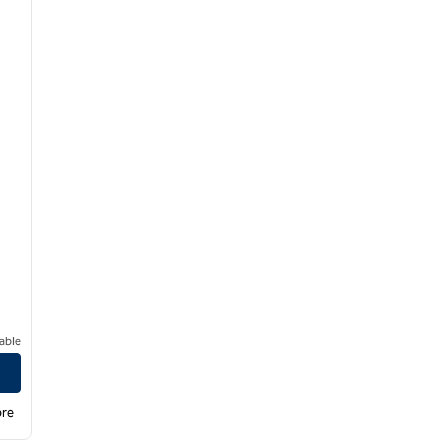
able
bre
/
12