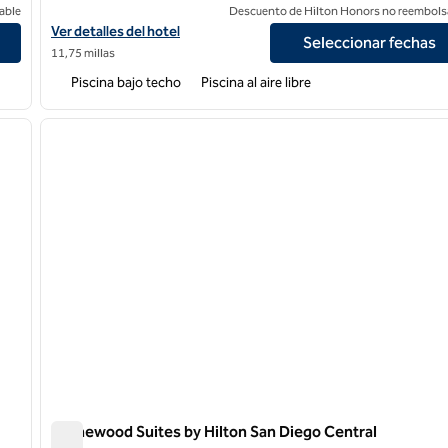
able
Descuento de Hilton Honors no reembols
Ver detalles del hotel DoubleTree by Hilton San Diego - Mission Va
Ver detalles del hotel
Seleccionar fechas
11,75 millas
Piscina bajo techo
Piscina al aire libre
/
12
1
siguiente imagen
imagen anterior
1 de 12
Homewood Suites by Hilton San Diego Central