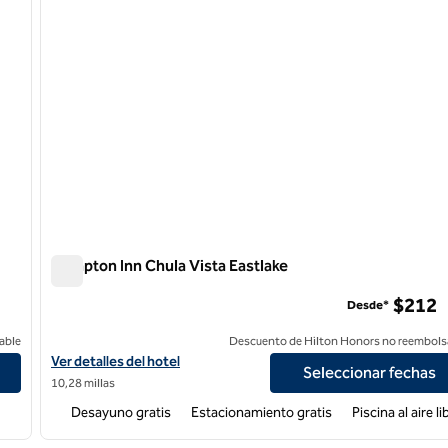
Hampton Inn Chula Vista Eastlake
Hampton Inn Chula Vista Eastlake
$212
Desde*
able
Descuento de Hilton Honors no reembols
Ver detalles del hotel Hampton Inn Chula Vista Eastlake
Ver detalles del hotel
Seleccionar fechas
10,28 millas
Desayuno gratis
Estacionamiento gratis
Piscina al aire li
/
12
1