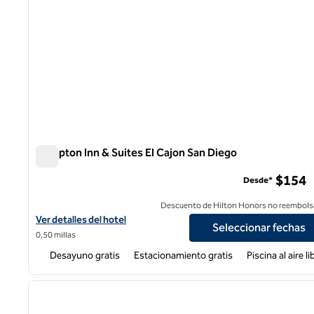
Hampton Inn & Suites El Cajon San Diego
Hampton Inn & Suites El Cajon San Diego
$154
Desde*
Descuento de Hilton Honors no reembols
Ver detalles del hotel Hampton Inn & Suites El Cajon San Diego
Ver detalles del hotel
Seleccionar fechas
0,50 millas
Desayuno gratis
Estacionamiento gratis
Piscina al aire li
1
imagen anterior
1 de 12