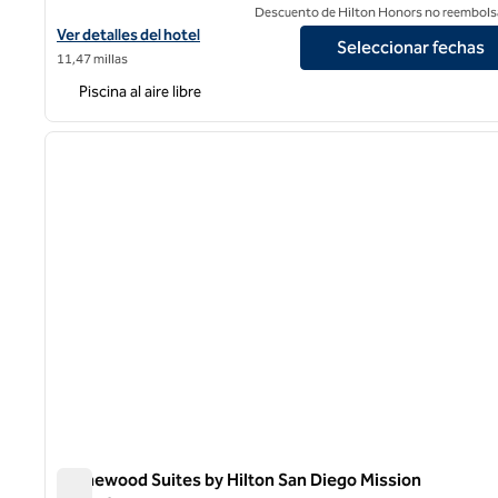
Descuento de Hilton Honors no reembols
Ver detalles del hotel Hilton San Diego Mission Valley
Ver detalles del hotel
Seleccionar fechas
11,47 millas
Piscina al aire libre
1
imagen anterior
1 de 12
Homewood Suites by Hilton San Diego Mission