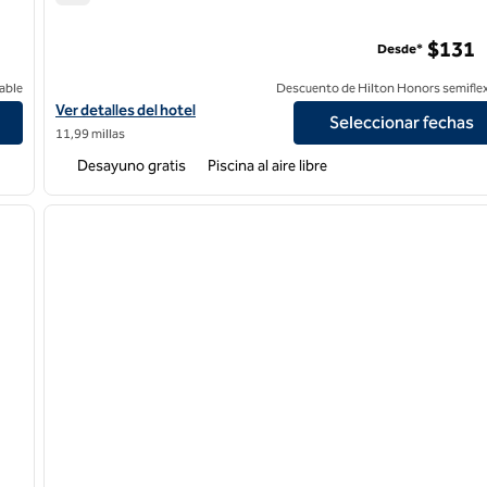
Homewood Suites by Hilton San Diego Central
$131
Desde*
able
Descuento de Hilton Honors semiflex
ion Valley/Zoo
Ver detalles del hotel Homewood Suites by Hilton San Diego Cent
Ver detalles del hotel
Seleccionar fechas
11,99 millas
Desayuno gratis
Piscina al aire libre
1
/
5
1
siguiente imagen
imagen anterior
1 de 12