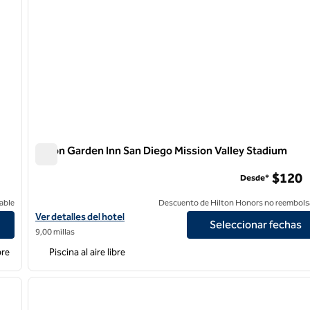
Hilton Garden Inn San Diego Mission Valley Stadium
Hilton Garden Inn San Diego Mission Valley Stadium
$120
Desde*
able
Descuento de Hilton Honors no reembols
Ver detalles del hotel Hilton Garden Inn San Diego Mission Valley
Ver detalles del hotel
Seleccionar fechas
9,00 millas
bre
Piscina al aire libre
/
12
1
siguiente imagen
imagen anterior
1 de 12