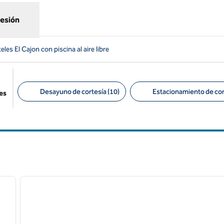
sesión
eles El Cajon con piscina al aire libre
Desayuno de cortesía (10)
Estacionamiento de cort
es
Filtros sugeridos
/
12
1
siguiente imagen
imagen anterior
1 de 12