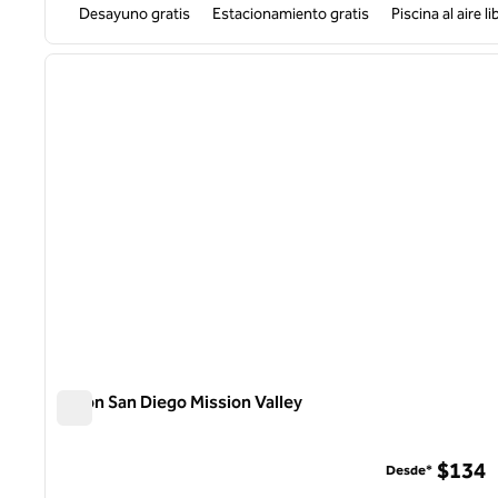
Desayuno gratis
Estacionamiento gratis
Piscina al aire li
1
imagen anterior
1 de 12
Hilton San Diego Mission Valley
Hilton San Diego Mission Valley
$134
Desde*