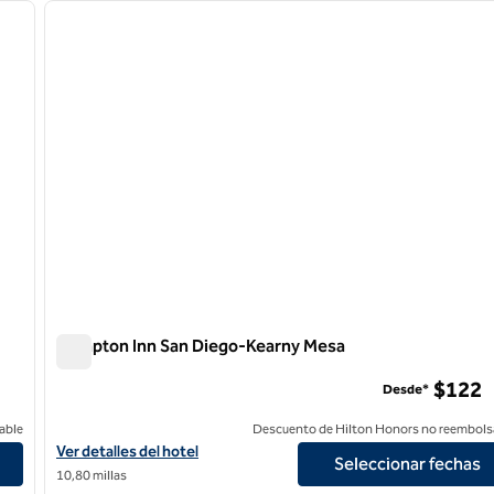
siguiente imagen
imagen anterior
1 de 12
Hampton Inn San Diego-Kearny Mesa
Hampton Inn San Diego-Kearny Mesa
$122
Desde*
able
Descuento de Hilton Honors no reembols
tlake
Ver detalles del hotel Hampton Inn San Diego-Kearny Mesa
Ver detalles del hotel
Seleccionar fechas
10,80 millas