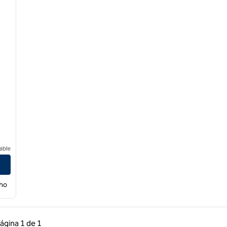
able
cho
 anterior, 1 de 1
Página siguiente, 1 de 1
ágina
1 de 1