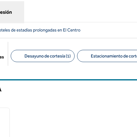
sesión
teles de estadías prolongadas en El Centro
Desayuno de cortesía (1)
Estacionamiento de corte
es
Filtros sugeridos
A
/
12
siguiente imagen