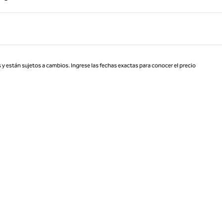
Página 1 de 1
 y están sujetos a cambios. Ingrese las fechas exactas para conocer el precio