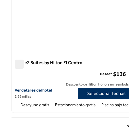
Home2 Suites by Hilton El Centro
Home2 Suites by Hilton El Centro
$136
Desde*
Descuento de Hilton Honors no reembols
Ver detalles del hotel para Home2 Suites by Hilton El Centro
Ver detalles del hotel
Seleccionar fechas
2,66 millas
Desayuno gratis
Estacionamiento gratis
Piscina bajo te
Página
P