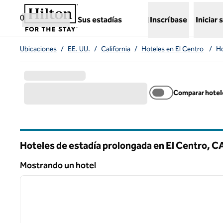
Saltar a contenido
,
abre una pestaña nueva
0
Sus estadías
Inscríbase
Iniciar 
Ubicaciones
/
EE. UU.
/
California
/
Hoteles en El Centro
/
Ho
Comparar hotel
Hoteles de estadía prolongada en El Centro,
C
California
Mostrando un hotel
1
Mostrando un hotel
imagen anterior
1 de 12