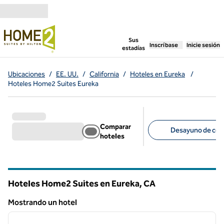
Saltar a contenido
,
abre una pestaña n
Sus
Inscríbase
Inicie sesión
estadías
Ubicaciones
/
EE. UU.
/
California
/
Hoteles en Eureka
/
Hoteles Home2 Suites Eureka
Comparar
Desayuno de corte
hoteles
Filtros sugeridos
Hoteles Home2 Suites en Eureka,
CA
California
Mostrando un hotel
1
/
12
Mostrando un hotel
imagen anterior
siguie
1 de 12