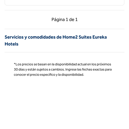
Página anterior, 1 de 1
Página siguiente, 1 d
Página
1 de 1
Página 1 de 1
Servicios y comodidades de Home2 Suites Eureka
Hotels
*Los precios se basan en la disponibilidad actual en los próximos
30 días y están sujetos a cambios. Ingrese las fechas exactas para
conocer el precio específico y la disponibilidad.