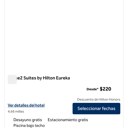
Home2 Suites by Hilton Eureka
Home2 Suites by Hilton Eureka
$220
Desde*
Descuento de Hilton Honors
Ver detalles del hotel Home2 Suites by Hilton Eureka
Ver detalles del hotel
Seleccionar fechas
4,66 millas
Desayuno gratis
Estacionamiento gratis
Piscina bajo techo