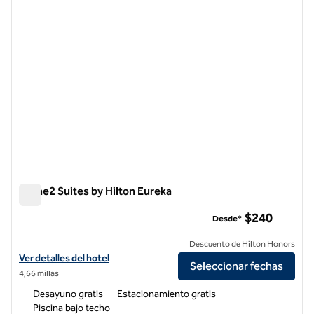
Home2 Suites by Hilton Eureka
Home2 Suites by Hilton Eureka
$240
Desde*
Descuento de Hilton Honors
Ver detalles del hotel Home2 Suites by Hilton Eureka
Ver detalles del hotel
Seleccionar fechas
4,66 millas
Desayuno gratis
Estacionamiento gratis
Piscina bajo techo