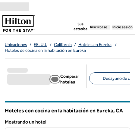
Saltar a contenido
,
abre una pestaña n
Sus
Inscríbase
Inicie sesión
estadías
Ubicaciones
/
EE. UU.
/
California
/
Hoteles en Eureka
/
Hoteles de cocina en la habitación en Eureka
Comparar
Desayuno de corte
hoteles
Filtros sugeridos
Hoteles con cocina en la habitación en Eureka,
CA
California
Mostrando un hotel
1
/
12
Mostrando un hotel
imagen anterior
siguie
1 de 12