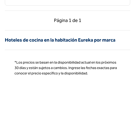
Página anterior, 1 de 1
Página siguiente, 1 d
Página
1 de 1
Página 1 de 1
Hoteles de cocina en la habitación Eureka por marca
*Los precios se basan en la disponibilidad actual en los próximos
30 días y están sujetos a cambios. Ingrese las fechas exactas para
conocer el precio específico y la disponibilidad.