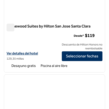
Homewood Suites by Hilton San Jose Santa Clara
Homewood Suites by Hilton San Jose Santa Clara
$119
Desde*
Descuento de Hilton Honors no
reembolsable
Ver detalles del hotel Homewood Suites by Hilton San Jose Santa Cla
Ver detalles del hotel
Seleccionar fechas
129,35 millas
Desayuno gratis
Piscina al aire libre
1
/
12
imagen anterior
siguie
1 de 12