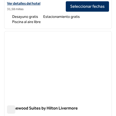
Ver detalles del hotel Homewood Suites by Hilton Fresno Airport/Clov
Ver detalles del hotel
Seleccionar fechas
31,58 millas
Desayuno gratis
Estacionamiento gratis
Piscina al aire libre
1
/
12
imagen anterior
siguie
1 de 12
Homewood Suites by Hilton Livermore
Homewood Suites by Hilton Livermore