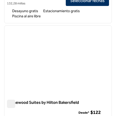
Seleccionar fechas
132,28 millas
Desayuno gratis
Estacionamiento gratis
Piscina al aire libre
1
/
12
imagen anterior
siguie
1 de 12
Homewood Suites by Hilton Bakersfield
Homewood Suites by Hilton Bakersfield
$122
Desde*