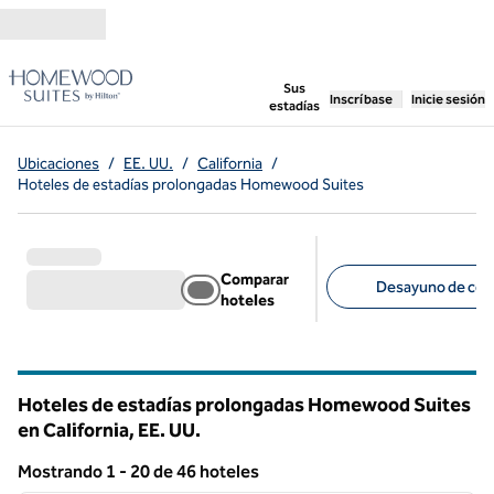
Saltar a contenido
,
abre una pestaña n
Sus
Inscríbase
Inicie sesión
estadías
Ubicaciones
/
EE. UU.
/
California
/
Hoteles de estadías prolongadas Homewood Suites
Comparar
Desayuno de cort
hoteles
Filtros sugeridos
Hoteles de estadías prolongadas Homewood Suites
en California, EE. UU.
Mostrando 1 - 20 de 46 hoteles
1
/
12
Mostrando 46 hotel