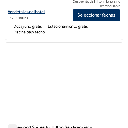
Descuento de Hilton Honors no
reembolsable
Ver detalles del hotel Homewood Suites by Hilton Fairfield-Napa Vall
Ver detalles del hotel
Seleccionar fechas
152,99 millas
Desayuno gratis
Estacionamiento gratis
Piscina bajo techo
1
/
12
imagen anterior
siguie
1 de 12
Homewood Suites by Hilton San Francisco