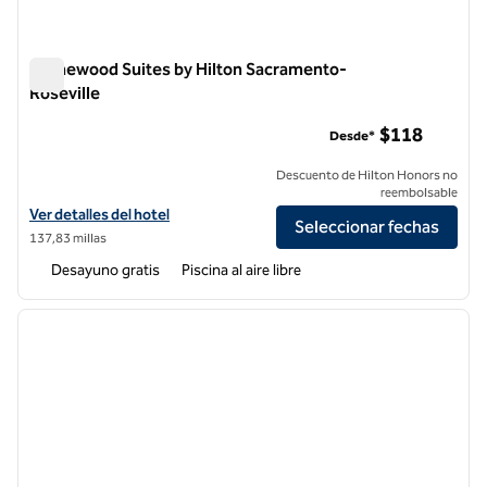
Homewood Suites by Hilton Sacramento-
Roseville
Homewood Suites by Hilton Sacramento-Roseville
$118
Desde*
Descuento de Hilton Honors no
reembolsable
Ver detalles del hotel Homewood Suites by Hilton Sacramento-Rosev
Ver detalles del hotel
Seleccionar fechas
137,83 millas
Desayuno gratis
Piscina al aire libre
1
/
12
imagen anterior
siguie
1 de 12