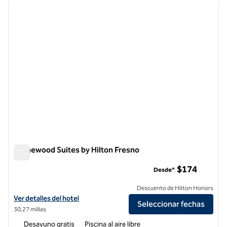
imagen anterior
siguie
1 de 12
Homewood Suites by Hilton Fresno
Homewood Suites by Hilton Fresno
$174
Desde*
Descuento de Hilton Honors
Ver detalles del hotel Homewood Suites by Hilton Fresno
Ver detalles del hotel
Seleccionar fechas
30,27 millas
Desayuno gratis
Piscina al aire libre