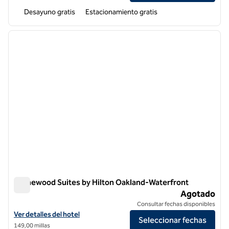
Desayuno gratis
Estacionamiento gratis
1
/
12
imagen anterior
siguie
1 de 12
Homewood Suites by Hilton Oakland-Waterfront
Homewood Suites by Hilton Oakland-Waterfront
Agotado
Consultar fechas disponibles
Ver detalles del hotel Homewood Suites by Hilton Oakland-Waterfro
Ver detalles del hotel
Seleccionar fechas
149,00 millas