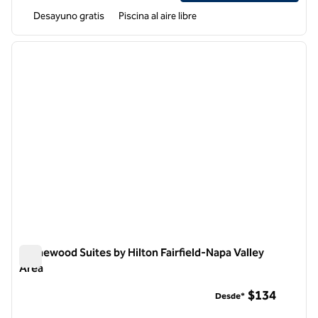
Desayuno gratis
Piscina al aire libre
1
/
12
imagen anterior
siguie
1 de 12
Homewood Suites by Hilton Fairfield-Napa Valley
Area
Homewood Suites by Hilton Fairfield-Napa Valley Area
$134
Desde*