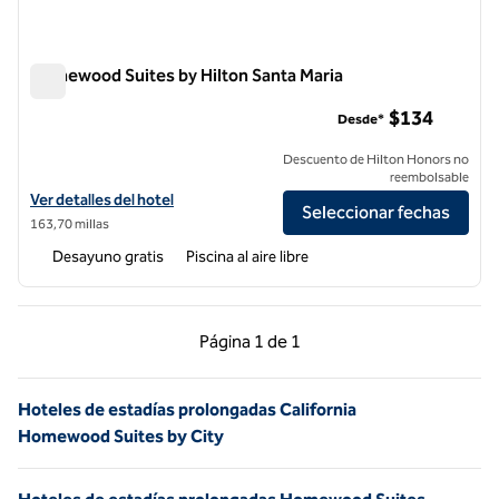
Homewood Suites by Hilton Santa Maria
Homewood Suites by Hilton Santa Maria
$134
Desde*
Descuento de Hilton Honors no
reembolsable
Ver detalles del hotel Homewood Suites by Hilton Santa Maria
Ver detalles del hotel
Seleccionar fechas
163,70 millas
Desayuno gratis
Piscina al aire libre
Página anterior, 1 de 1
Página siguiente, 1 d
Página
1 de 1
Página 1 de 1
Hoteles de estadías prolongadas California
Homewood Suites by City