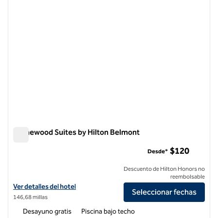
Homewood Suites by Hilton Belmont
Homewood Suites by Hilton Belmont
$120
Desde*
Descuento de Hilton Honors no
reembolsable
Ver detalles del hotel Homewood Suites by Hilton Belmont
Ver detalles del hotel
Seleccionar fechas
146,68 millas
Desayuno gratis
Piscina bajo techo