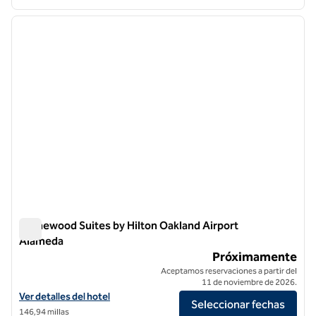
1
/
9
imagen anterior
siguie
1 de 9
Homewood Suites by Hilton Oakland Airport
Alameda
Homewood Suites by Hilton Oakland Airport Alameda
Próximamente
Aceptamos reservaciones a partir del
11 de noviembre de 2026.
Ver detalles del hotel Homewood Suites by Hilton Oakland Airport A
Ver detalles del hotel
Seleccionar fechas
146,94 millas