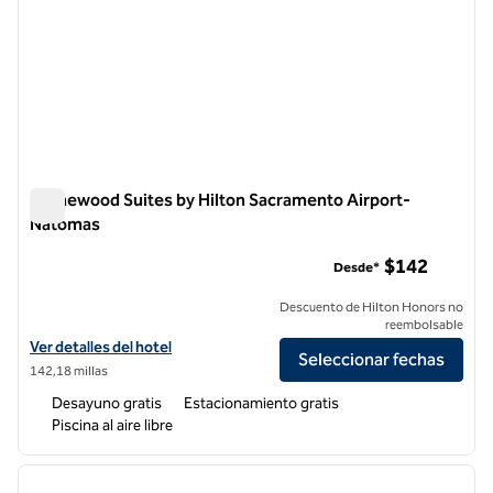
Homewood Suites by Hilton Sacramento Airport-
Natomas
Homewood Suites by Hilton Sacramento Airport-Natomas
$142
Desde*
Descuento de Hilton Honors no
reembolsable
Ver detalles del hotel Homewood Suites by Hilton Sacramento Airp
Ver detalles del hotel
Seleccionar fechas
142,18 millas
Desayuno gratis
Estacionamiento gratis
Piscina al aire libre
1
/
12
imagen anterior
siguie
1 de 12