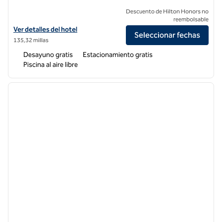
Descuento de Hilton Honors no
reembolsable
Ver detalles del hotel Homewood Suites by Hilton Bakersfield
Ver detalles del hotel
Seleccionar fechas
135,32 millas
Desayuno gratis
Estacionamiento gratis
Piscina al aire libre
1
/
12
imagen anterior
siguie
1 de 12