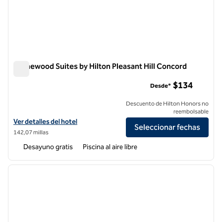
Homewood Suites by Hilton Pleasant Hill Concord
Homewood Suites by Hilton Pleasant Hill Concord
$134
Desde*
Descuento de Hilton Honors no
reembolsable
Ver detalles del hotel Homewood Suites by Hilton Pleasant Hill Conc
Ver detalles del hotel
Seleccionar fechas
142,07 millas
Desayuno gratis
Piscina al aire libre
1
/
12
imagen anterior
siguie
1 de 12