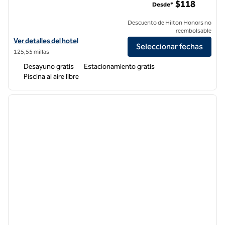
$118
Desde*
Descuento de Hilton Honors no
reembolsable
Ver detalles del hotel Homewood Suites by Hilton Livermore
Ver detalles del hotel
Seleccionar fechas
125,55 millas
Desayuno gratis
Estacionamiento gratis
Piscina al aire libre
1
/
12
imagen anterior
siguie
1 de 12