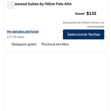
Homewood Suites by Hilton Palo Alto
Homewood Suites by Hilton Palo Alto
$135
Desde*
Descuento de Hilton Honors no
reembolsable
Ver detalles del hotel Homewood Suites by Hilton Palo Alto
Ver detalles del hotel
Seleccionar fechas
137,79 millas
Desayuno gratis
Piscina al aire libre
1
/
12
imagen anterior
siguie
1 de 12