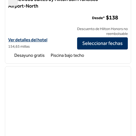
Airport-North
Homewood Suites by Hilton San Francisco Airport-North
$138
Desde*
Descuento de Hilton Honors no
reembolsable
Ver detalles del hotel Homewood Suites by Hilton San Francisco Air
Ver detalles del hotel
Seleccionar fechas
154,65 millas
Desayuno gratis
Piscina bajo techo
1
/
12
imagen anterior
siguie
1 de 12