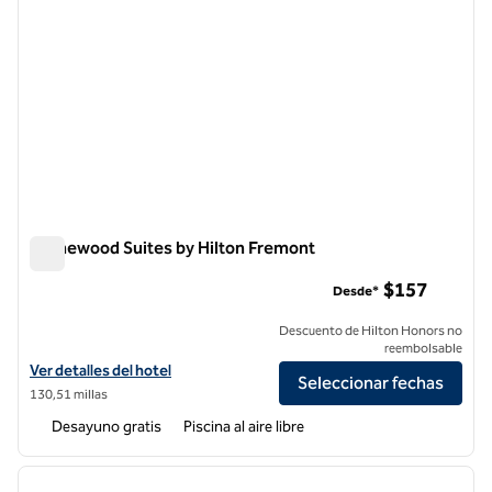
Homewood Suites by Hilton Fremont
Homewood Suites by Hilton Fremont
$157
Desde*
Descuento de Hilton Honors no
reembolsable
Ver detalles del hotel Homewood Suites by Hilton Fremont
Ver detalles del hotel
Seleccionar fechas
130,51 millas
Desayuno gratis
Piscina al aire libre
1
/
12
imagen anterior
siguie
1 de 12