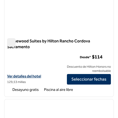
Homewood Suites by Hilton Rancho Cordova
Sacramento
Homewood Suites by Hilton Rancho Cordova Sacramento
$114
Desde*
Descuento de Hilton Honors no
reembolsable
Ver detalles del hotel Homewood Suites by Hilton Rancho Cordova 
Ver detalles del hotel
Seleccionar fechas
129,53 millas
Desayuno gratis
Piscina al aire libre
1
/
12
imagen anterior
siguie
1 de 12