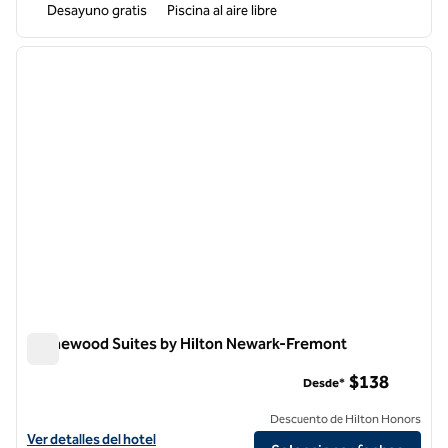
Desayuno gratis
Piscina al aire libre
1
/
12
imagen anterior
siguie
1 de 12
Homewood Suites by Hilton Newark-Fremont
Homewood Suites by Hilton Newark-Fremont
$138
Desde*
Descuento de Hilton Honors
Ver detalles del hotel Homewood Suites by Hilton Newark-Fremont
Ver detalles del hotel