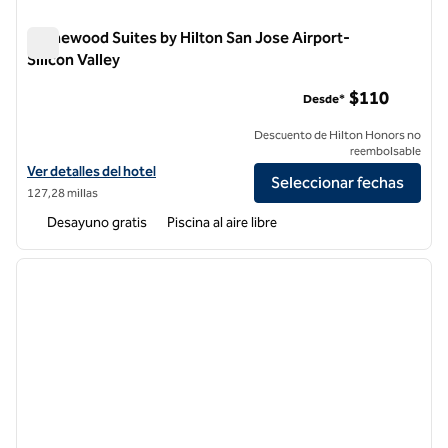
Homewood Suites by Hilton San Jose Airport-
Silicon Valley
Homewood Suites by Hilton San Jose Airport-Silicon Valley
$110
Desde*
Descuento de Hilton Honors no
reembolsable
Ver detalles del hotel Homewood Suites by Hilton San Jose Airport-Si
Ver detalles del hotel
Seleccionar fechas
127,28 millas
Desayuno gratis
Piscina al aire libre
1
/
12
imagen anterior
siguie
1 de 12