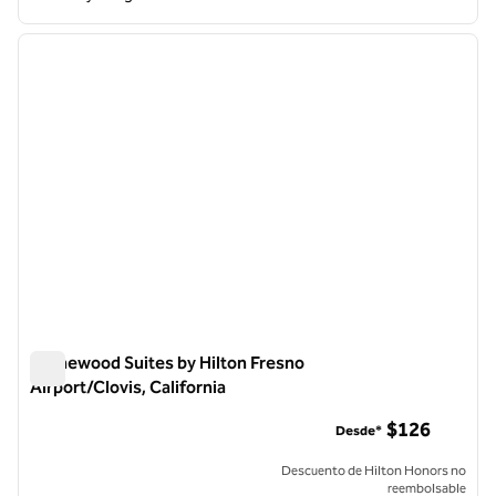
1
/
12
imagen anterior
siguie
1 de 12
Homewood Suites by Hilton Fresno
Airport/Clovis, California
Homewood Suites by Hilton Fresno Airport/Clovis, California
$126
Desde*
Descuento de Hilton Honors no
reembolsable