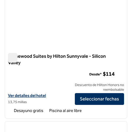
Homewood Suites by Hilton Sunnyvale - Silicon
Valley
Homewood Suites by Hilton Sunnyvale - Silicon Valley
$114
Desde*
Descuento de Hilton Honors no
reembolsable
Ver detalles del hotel Homewood Suites by Hilton Sunnyvale - Silicon 
Ver detalles del hotel
Seleccionar fechas
13,75 millas
Desayuno gratis
Piscina al aire libre
1
/
12
imagen anterior
siguie
1 de 12