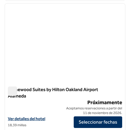
imagen anterior
siguie
1 de 9
Homewood Suites by Hilton Oakland Airport
Alameda
Homewood Suites by Hilton Oakland Airport Alameda
Próximamente
Aceptamos reservaciones a partir del
11 de noviembre de 2026.
Ver detalles del hotel Homewood Suites by Hilton Oakland Airport A
Ver detalles del hotel
Seleccionar fechas
18,39 millas