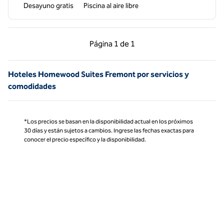
Desayuno gratis
Piscina al aire libre
Página anterior, 1 de 1
Página siguiente, 1 d
Página
1 de 1
Página 1 de 1
Hoteles Homewood Suites Fremont por servicios y
comodidades
*Los precios se basan en la disponibilidad actual en los próximos
30 días y están sujetos a cambios. Ingrese las fechas exactas para
conocer el precio específico y la disponibilidad.