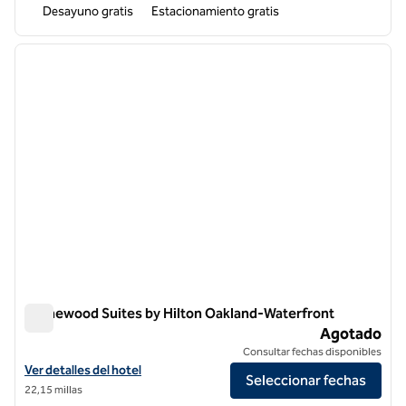
Desayuno gratis
Estacionamiento gratis
1
/
12
imagen anterior
siguie
1 de 12
Homewood Suites by Hilton Oakland-Waterfront
Homewood Suites by Hilton Oakland-Waterfront
Agotado
Consultar fechas disponibles
Ver detalles del hotel Homewood Suites by Hilton Oakland-Waterfro
Ver detalles del hotel
Seleccionar fechas
22,15 millas