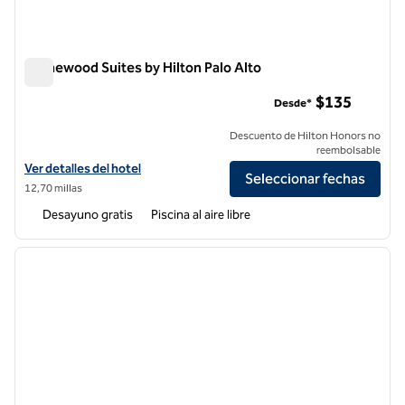
Homewood Suites by Hilton Palo Alto
Homewood Suites by Hilton Palo Alto
$135
Desde*
Descuento de Hilton Honors no
reembolsable
Ver detalles del hotel Homewood Suites by Hilton Palo Alto
Ver detalles del hotel
Seleccionar fechas
12,70 millas
Desayuno gratis
Piscina al aire libre
1
/
12
imagen anterior
siguie
1 de 12