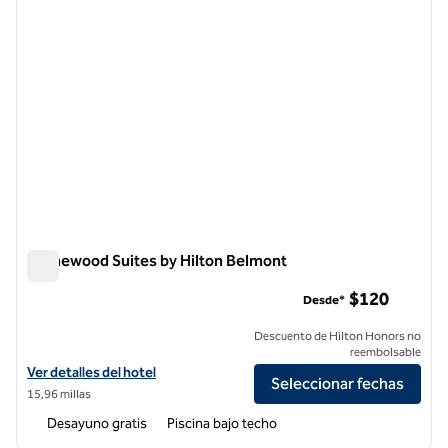
Homewood Suites by Hilton Belmont
Homewood Suites by Hilton Belmont
$120
Desde*
Descuento de Hilton Honors no
reembolsable
Ver detalles del hotel Homewood Suites by Hilton Belmont
Ver detalles del hotel
Seleccionar fechas
15,96 millas
Desayuno gratis
Piscina bajo techo
1
/
9