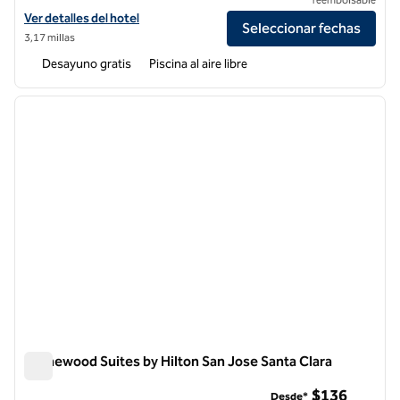
Ver detalles del hotel Homewood Suites by Hilton Fremont
Ver detalles del hotel
Seleccionar fechas
3,17 millas
Desayuno gratis
Piscina al aire libre
1
/
12
imagen anterior
siguie
1 de 12
Homewood Suites by Hilton San Jose Santa Clara
Homewood Suites by Hilton San Jose Santa Clara
$136
Desde*