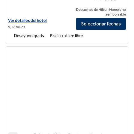
Descuento de Hilton Honors no
reembolsable
Ver detalles del hotel Homewood Suites by Hilton San Jose Santa Cla
Ver detalles del hotel
Seleccionar fechas
9,12 millas
Desayuno gratis
Piscina al aire libre
1
/
12
imagen anterior
siguie
1 de 12