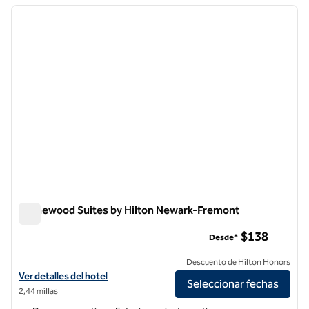
imagen anterior
siguie
1 de 12
Homewood Suites by Hilton Newark-Fremont
Homewood Suites by Hilton Newark-Fremont
$138
Desde*
Descuento de Hilton Honors
Ver detalles del hotel Homewood Suites by Hilton Newark-Fremont
Ver detalles del hotel
Seleccionar fechas
2,44 millas