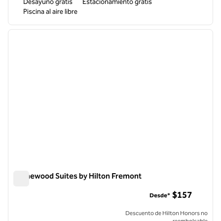
Desayuno gratis
Estacionamiento gratis
Piscina al aire libre
1
/
12
imagen anterior
siguie
1 de 12
Homewood Suites by Hilton Fremont
Homewood Suites by Hilton Fremont
$157
Desde*
Descuento de Hilton Honors no
reembolsable