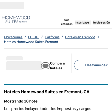
Saltar a contenido
,
abre una pestaña n
Sus
Inscríbase
Inicie sesión
estadías
Ubicaciones
/
EE. UU.
/
California
/
Hoteles en Fremont
/
Hoteles Homewood Suites Fremont
Comparar
Desayuno de cort
hoteles
Filtros sugeridos
Hoteles Homewood Suites en Fremont,
CA
California
Mostrando 10 hotel
Mostrando 10 hotel
Los precios incluyen todos los impuestos y cargos
1
/
12