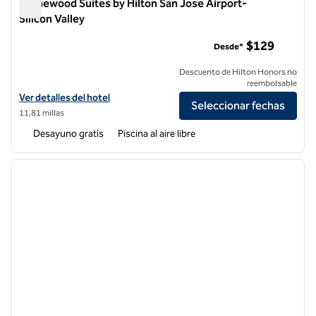
Homewood Suites by Hilton San Jose Airport-
Silicon Valley
Homewood Suites by Hilton San Jose Airport-Silicon Valley
$129
Desde*
Descuento de Hilton Honors no
reembolsable
Ver detalles del hotel Homewood Suites by Hilton San Jose Airport-Si
Ver detalles del hotel
Seleccionar fechas
11,81 millas
Desayuno gratis
Piscina al aire libre
1
/
12
imagen anterior
siguie
1 de 12