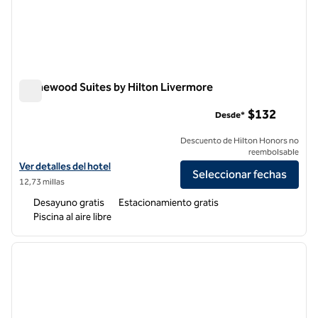
Homewood Suites by Hilton Livermore
Homewood Suites by Hilton Livermore
$132
Desde*
Descuento de Hilton Honors no
reembolsable
Ver detalles del hotel Homewood Suites by Hilton Livermore
Ver detalles del hotel
Seleccionar fechas
12,73 millas
Desayuno gratis
Estacionamiento gratis
Piscina al aire libre
1
/
12
imagen anterior
siguie
1 de 12