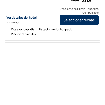
$126
Desde*
Descuento de Hilton Honors no
reembolsable
Ver detalles del hotel Homewood Suites by Hilton Fresno Airport/Clov
Ver detalles del hotel
Seleccionar fechas
5,78 millas
Desayuno gratis
Estacionamiento gratis
Piscina al aire libre
1
/
11
imagen anterior
siguie
1 de 11