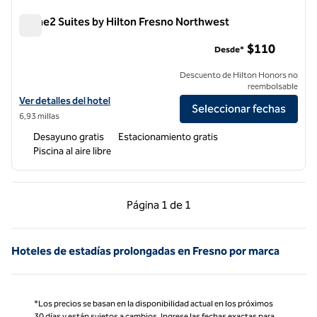
Home2 Suites by Hilton Fresno Northwest
Home2 Suites by Hilton Fresno Northwest
$110
Desde*
Descuento de Hilton Honors no
reembolsable
Ver detalles del hotel para Home2 Suites by Hilton Fresno Northwest
Ver detalles del hotel
Seleccionar fechas
6,93 millas
Desayuno gratis
Estacionamiento gratis
Piscina al aire libre
Página anterior, 1 de 1
Página siguiente, 1 d
Página
1 de 1
Página 1 de 1
Hoteles de estadías prolongadas en Fresno por marca
*Los precios se basan en la disponibilidad actual en los próximos
30 días y están sujetos a cambios. Ingrese las fechas exactas para