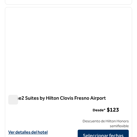
1
/
12
imagen anterior
siguie
1 de 12
Home2 Suites by Hilton Clovis Fresno Airport
Home2 Suites by Hilton Clovis Fresno Airport
$123
Desde*
Descuento de Hilton Honors
semiflexible
Ver detalles del hotel para Home2 Suites by Hilton Clovis Fresno Airp
Ver detalles del hotel
Seleccionar fechas