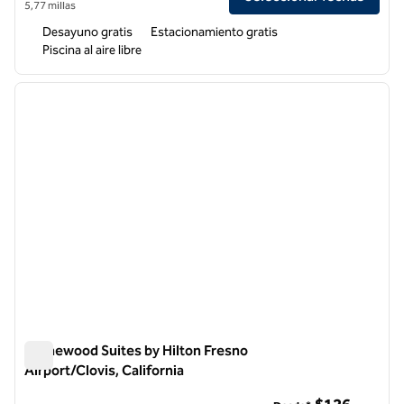
5,77 millas
Desayuno gratis
Estacionamiento gratis
Piscina al aire libre
1
/
12
imagen anterior
siguie
1 de 12
Homewood Suites by Hilton Fresno
Airport/Clovis, California
Homewood Suites by Hilton Fresno Airport/Clovis, California