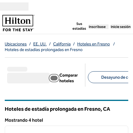
Saltar a contenido
,
abre una pestaña n
Sus
Inscríbase
Inicie sesión
estadías
Ubicaciones
/
EE. UU.
/
California
/
Hoteles en Fresno
/
Hoteles de estadías prolongadas en Fresno
Comparar
Desayuno de corte
hoteles
Filtros sugeridos
Hoteles de estadía prolongada en Fresno,
CA
California
Mostrando 4 hotel
1
/
12
Mostrando 4 hotel
imagen anterior
siguie
1 de 12