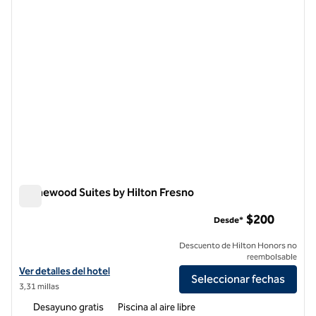
Homewood Suites by Hilton Fresno
Homewood Suites by Hilton Fresno
$200
Desde*
Descuento de Hilton Honors no
reembolsable
Ver detalles del hotel Homewood Suites by Hilton Fresno
Ver detalles del hotel
Seleccionar fechas
3,31 millas
Desayuno gratis
Piscina al aire libre