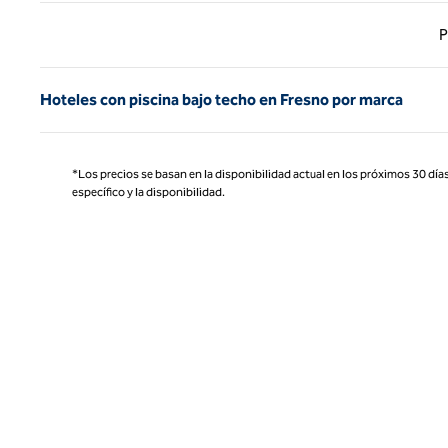
Página
P
Hoteles con piscina bajo techo en Fresno por marca
*Los precios se basan en la disponibilidad actual en los próximos 30 días
específico y la disponibilidad.