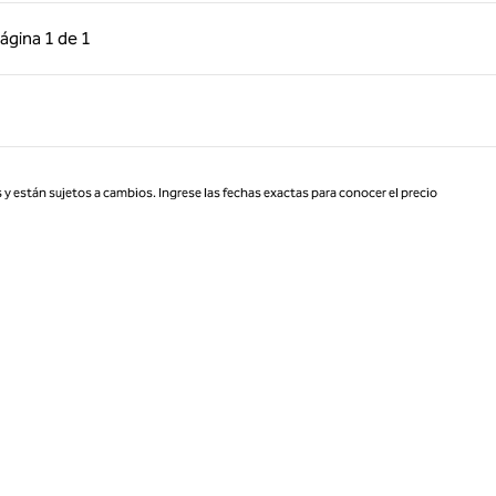
 anterior, 1 de 1
Página siguiente, 1 de 1
ágina
1 de 1
Página 1 de 1
 y están sujetos a cambios. Ingrese las fechas exactas para conocer el precio