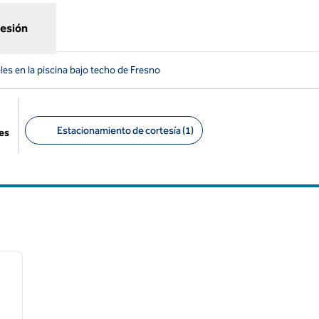
sesión
les en la piscina bajo techo de Fresno
Estacionamiento de cortesía (1)
es
Filtros sugeridos
/
12
siguiente imagen