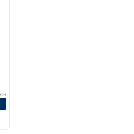
able
Center