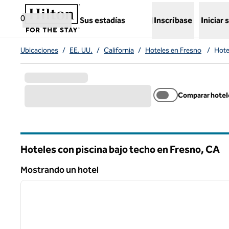
Saltar a contenido
,
abre una pestaña nueva
0
Sus estadías
Inscríbase
Iniciar 
Ubicaciones
/
EE. UU.
/
California
/
Hoteles en Fresno
/
Hote
Comparar hotel
Hoteles con piscina bajo techo en Fresno,
CA
California
Mostrando un hotel
1
Mostrando un hotel
imagen anterior
1 de 12