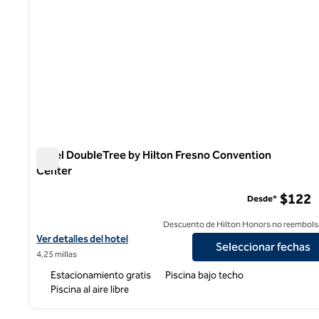
Hotel DoubleTree by Hilton Fresno Convention
Center
Hotel DoubleTree by Hilton Fresno Convention Center
$122
Desde*
Descuento de Hilton Honors no reembols
Ver detalles del hotel DoubleTree by Hilton Fresno Convention 
Ver detalles del hotel
Seleccionar fechas
4,25 millas
Estacionamiento gratis
Piscina bajo techo
Piscina al aire libre