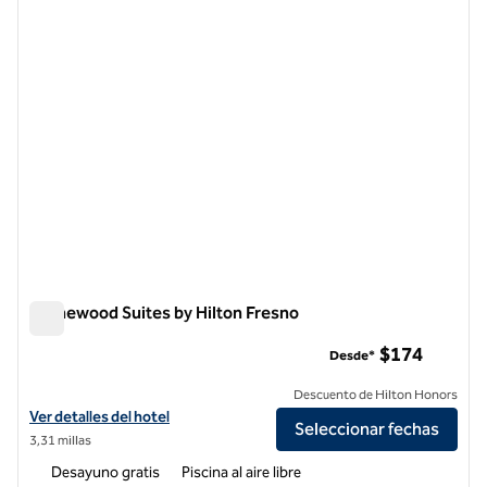
1 de 12
Homewood Suites by Hilton Fresno
Homewood Suites by Hilton Fresno
$174
Desde*
Descuento de Hilton Honors
Ver detalles del hotel Homewood Suites by Hilton Fresno
Ver detalles del hotel
Seleccionar fechas
3,31 millas
Desayuno gratis
Piscina al aire libre