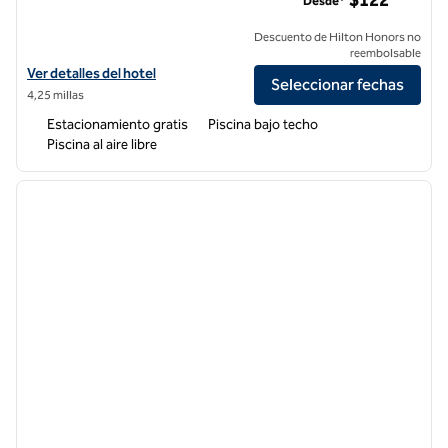
$122
Desde*
Descuento de Hilton Honors no
reembolsable
Ver detalles del hotel DoubleTree by Hilton Fresno Convention Cent
Ver detalles del hotel
Seleccionar fechas
4,25 millas
Estacionamiento gratis
Piscina bajo techo
Piscina al aire libre
1
/
13
imagen anterior
siguie
1 de 13