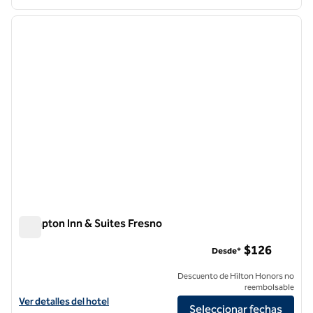
1
/
12
imagen anterior
siguie
1 de 12
Hampton Inn & Suites Fresno
Hampton Inn & Suites Fresno
$126
Desde*
Descuento de Hilton Honors no
reembolsable
Ver detalles del hotel Hampton Inn & Suites Fresno
Ver detalles del hotel
Seleccionar fechas