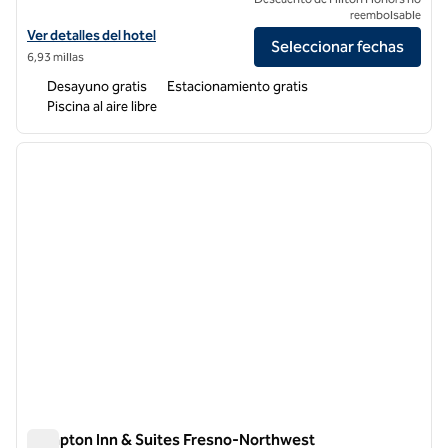
reembolsable
Ver detalles del hotel para Home2 Suites by Hilton Fresno Northwest
Ver detalles del hotel
Seleccionar fechas
6,93 millas
Desayuno gratis
Estacionamiento gratis
Piscina al aire libre
1
/
12
imagen anterior
siguie
1 de 12
Hampton Inn & Suites Fresno-Northwest