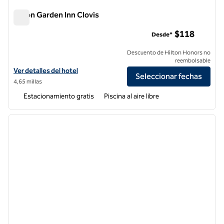
Hilton Garden Inn Clovis
Hilton Garden Inn Clovis
$118
Desde*
Descuento de Hilton Honors no
reembolsable
Ver detalles del hotel Hilton Garden Inn Clovis
Ver detalles del hotel
Seleccionar fechas
4,65 millas
Estacionamiento gratis
Piscina al aire libre
1
/
12
imagen anterior
siguie
1 de 12