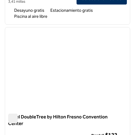
3,41 millas
Desayuno gratis
Estacionamiento gratis
Piscina al aire libre
1
/
12
imagen anterior
siguie
1 de 12
Hotel DoubleTree by Hilton Fresno Convention
Center
Hotel DoubleTree by Hilton Fresno Convention Center