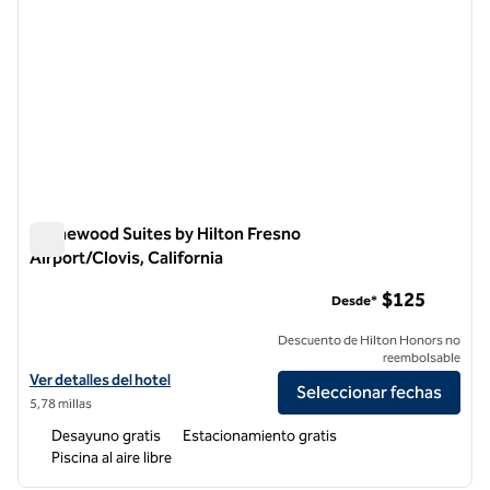
Homewood Suites by Hilton Fresno
Airport/Clovis, California
Homewood Suites by Hilton Fresno Airport/Clovis, California
$125
Desde*
Descuento de Hilton Honors no
reembolsable
Ver detalles del hotel Homewood Suites by Hilton Fresno Airport/Clov
Ver detalles del hotel
Seleccionar fechas
5,78 millas
Desayuno gratis
Estacionamiento gratis
Piscina al aire libre
1
/
12