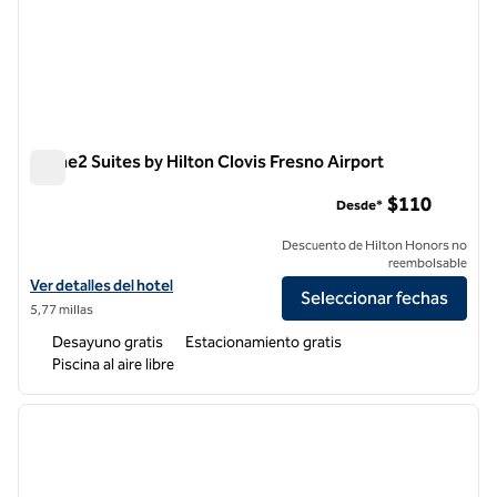
Home2 Suites by Hilton Clovis Fresno Airport
Home2 Suites by Hilton Clovis Fresno Airport
$110
Desde*
Descuento de Hilton Honors no
reembolsable
Ver detalles del hotel para Home2 Suites by Hilton Clovis Fresno Airp
Ver detalles del hotel
Seleccionar fechas
5,77 millas
Desayuno gratis
Estacionamiento gratis
Piscina al aire libre
1
/
12
imagen anterior
siguie
1 de 12