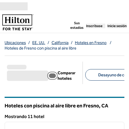
Saltar a contenido
,
abre una pestaña n
Sus
Inscríbase
Inicie sesión
estadías
Ubicaciones
/
EE. UU.
/
California
/
Hoteles en Fresno
/
Hoteles de Fresno con piscina al aire libre
Comparar
Desayuno de corte
hoteles
Filtros sugeridos
Hoteles con piscina al aire libre en Fresno,
CA
California
Mostrando 11 hotel
1
/
8
Mostrando 11 hotel
imagen anterior
siguie
1 de 8