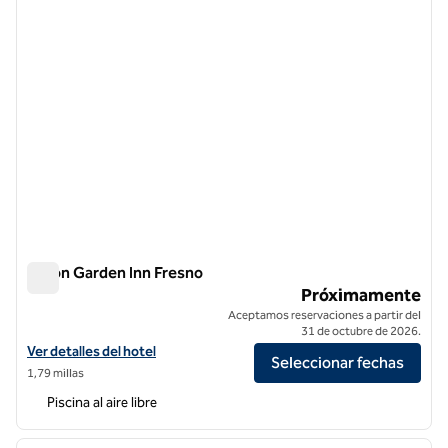
Hilton Garden Inn Fresno
Hilton Garden Inn Fresno
Próximamente
Aceptamos reservaciones a partir del
31 de octubre de 2026.
Ver detalles del hotel Hilton Garden Inn Fresno
Ver detalles del hotel
Seleccionar fechas
1,79 millas
Piscina al aire libre
1
/
12
imagen anterior
siguie