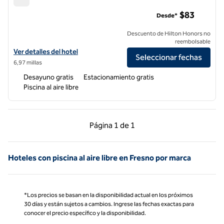
Hampton Inn & Suites Fresno-Northwest
$83
Desde*
Descuento de Hilton Honors no
reembolsable
Ver detalles del hotel Hampton Inn & Suites Fresno-Northwest
Ver detalles del hotel
Seleccionar fechas
6,97 millas
Desayuno gratis
Estacionamiento gratis
Piscina al aire libre
Página anterior, 1 de 1
Página siguiente, 1 d
Página
1 de 1
Página 1 de 1
Hoteles con piscina al aire libre en Fresno por marca
*Los precios se basan en la disponibilidad actual en los próximos
30 días y están sujetos a cambios. Ingrese las fechas exactas para
conocer el precio específico y la disponibilidad.