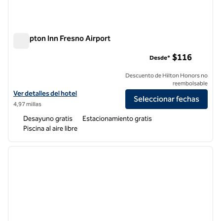
Hampton Inn Fresno Airport
Hampton Inn Fresno Airport
$116
Desde*
Descuento de Hilton Honors no
reembolsable
Ver detalles del hotel Hampton Inn Fresno Airport
Ver detalles del hotel
Seleccionar fechas
4,97 millas
Desayuno gratis
Estacionamiento gratis
Piscina al aire libre
1
/
12
imagen anterior
siguie
1 de 12