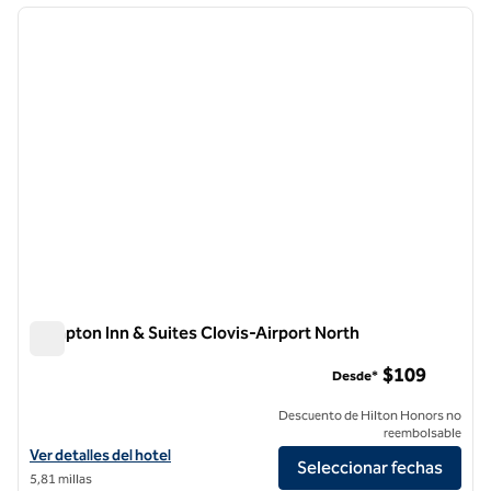
imagen anterior
siguie
1 de 12
Hampton Inn & Suites Clovis-Airport North
Hampton Inn & Suites Clovis-Airport North
$109
Desde*
Descuento de Hilton Honors no
reembolsable
Ver detalles del hotel Hampton Inn & Suites Clovis-Airport North
Ver detalles del hotel
Seleccionar fechas
5,81 millas