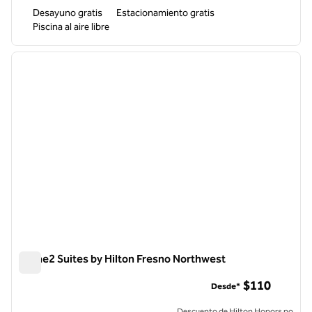
Desayuno gratis
Estacionamiento gratis
Piscina al aire libre
1
/
11
imagen anterior
siguie
1 de 11
Home2 Suites by Hilton Fresno Northwest
Home2 Suites by Hilton Fresno Northwest
$110
Desde*
Descuento de Hilton Honors no