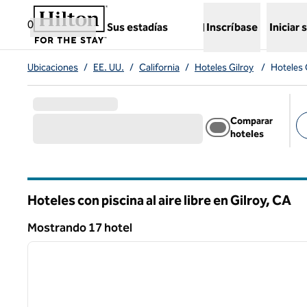
Saltar a contenido
,
abre una nueva pestaña
0
Sus estadías
Inscríbase
Iniciar 
Ubicaciones
/
EE. UU.
/
California
/
Hoteles Gilroy
/
Hoteles G
Comparar
hoteles
Fil
Hoteles con piscina al aire libre en Gilroy,
CA
California
Mostrando 17 hotel
1
Mostrando 17 hotel
imagen anterior
1 de 12