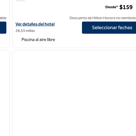
Signia by Hilton San Jose
$159
Desde*
able
Descuento de Hilton Honors no reembols
Ver detalles del hotel Signia by Hilton San Jose
Ver detalles del hotel
Seleccionar fechas
28,53 millas
Piscina al aire libre
/
12
1
siguiente imagen
imagen anterior
1 de 12