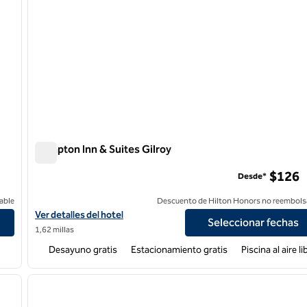
Hampton Inn & Suites Gilroy
Hampton Inn & Suites Gilroy
$126
Desde*
able
Descuento de Hilton Honors no reembols
Ver detalles del hotel Hampton Inn & Suites Gilroy
Ver detalles del hotel
Seleccionar fechas
1,62 millas
Desayuno gratis
Estacionamiento gratis
Piscina al aire li
/
12
1
siguiente imagen
imagen anterior
1 de 12