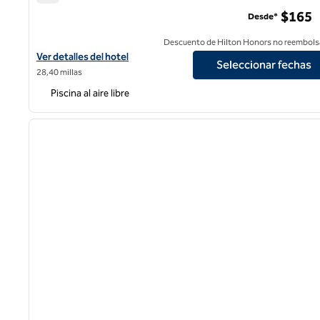
Hilton San José
$165
Desde*
Descuento de Hilton Honors no reembols
Ver detalles del hotel Hilton San Jose
Ver detalles del hotel
Seleccionar fechas
28,40 millas
Piscina al aire libre
1
imagen anterior
1 de 12