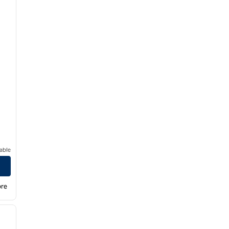
able
bre
/
12
siguiente imagen