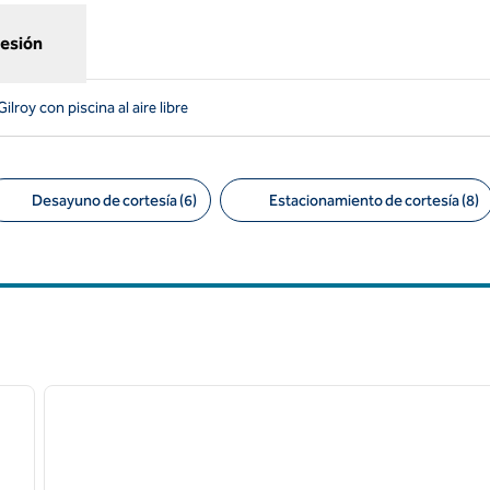
sesión
ilroy con piscina al aire libre
Desayuno de cortesía (6)
Estacionamiento de cortesía (8)
tros sugeridos
/
12
1
siguiente imagen
imagen anterior
1 de 12