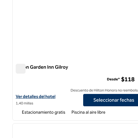
Hilton Garden Inn Gilroy
Hilton Garden Inn Gilroy
$118
Desde*
Descuento de Hilton Honors no reembols
Ver detalles del hotel Hilton Garden Inn Gilroy
Ver detalles del hotel
Seleccionar fechas
1,40 millas
Estacionamiento gratis
Piscina al aire libre
1
imagen anterior
1 de 12