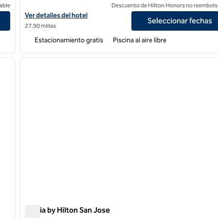
able
Descuento de Hilton Honors no reembols
Ver detalles del hotel DoubleTree by Hilton Campbell - Pruneyard
Ver detalles del hotel
Seleccionar fechas
27,90 millas
Estacionamiento gratis
Piscina al aire libre
/
12
1
siguiente imagen
imagen anterior
1 de 12
Signia by Hilton San Jose