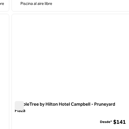
bre
Piscina al aire libre
/
11
1
siguiente imagen
imagen anterior
1 de 12
DoubleTree by Hilton Hotel Campbell - Pruneyard
Plaza
DoubleTree by Hilton Hotel Campbell - Pruneyard Plaza
$141
Desde*