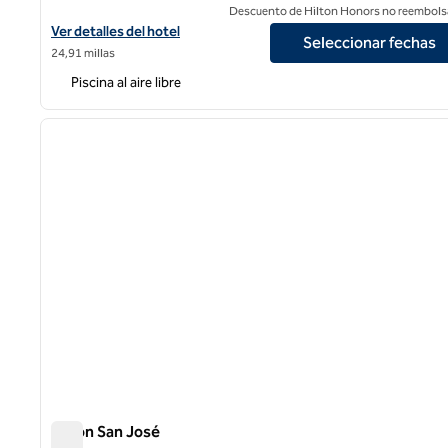
Descuento de Hilton Honors no reembols
Ver detalles del hotel Hilton Santa Cruz/Scotts Valley
Ver detalles del hotel
Seleccionar fechas
24,91 millas
Piscina al aire libre
1
imagen anterior
1 de 12
Hilton San José