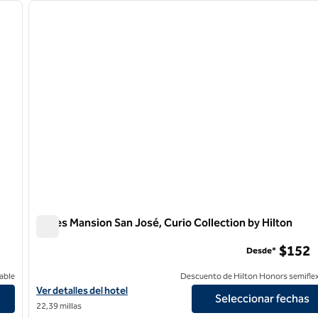
siguiente imagen
imagen anterior
1 de 12
Hayes Mansion San José, Curio Collection by Hilton
Hayes Mansion San José, Curio Collection by Hilton
$152
Desde*
able
Descuento de Hilton Honors semiflex
Ver detalles del hotel Hayes Mansion San Jose, Curio Collection b
Ver detalles del hotel
Seleccionar fechas
22,39 millas