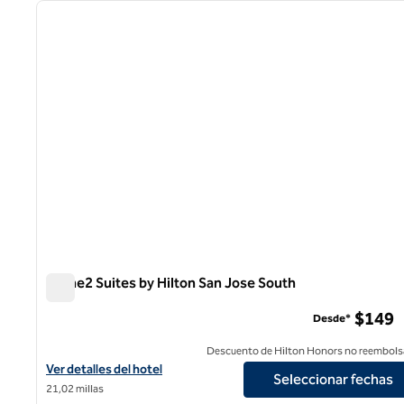
imagen anterior
1 de 9
Home2 Suites by Hilton San Jose South
Home2 Suites by Hilton San Jose South
$149
Desde*
Descuento de Hilton Honors no reembols
Ver detalles del hotel Home2 Suites by Hilton San Jose South
Ver detalles del hotel
Seleccionar fechas
21,02 millas