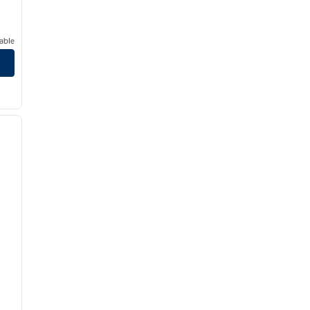
able
/
12
siguiente imagen