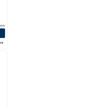
able
bre
/
12
siguiente imagen