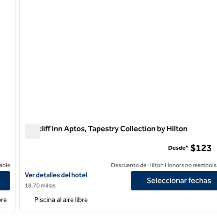
Seacliff Inn Aptos, Tapestry Collection by Hilton
Seacliff Inn Aptos, Tapestry Collection by Hilton
$123
Desde*
able
Descuento de Hilton Honors no reembols
Ver detalles del hotel Seacliff Inn Aptos, Tapestry Collection by H
Ver detalles del hotel
Seleccionar fechas
18,70 millas
bre
Piscina al aire libre
1
/
9
1