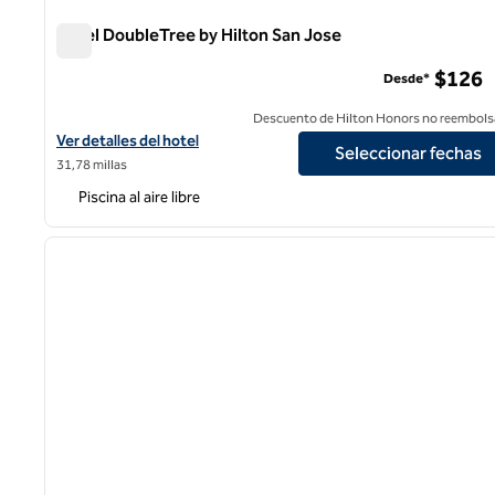
Hotel DoubleTree by Hilton San Jose
Hotel DoubleTree by Hilton San Jose
$126
Desde*
Descuento de Hilton Honors no reembols
Ver detalles del hotel DoubleTree by Hilton San Jose
Ver detalles del hotel
Seleccionar fechas
31,78 millas
Piscina al aire libre
1
imagen anterior
1 de 12