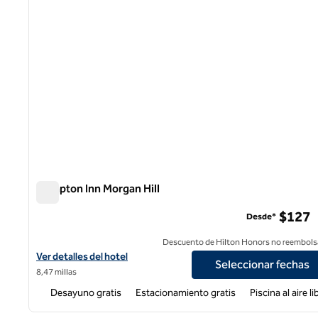
Hampton Inn Morgan Hill
Hampton Inn Morgan Hill
$127
Desde*
Descuento de Hilton Honors no reembols
Ver detalles del hotel Hampton Inn Morgan Hill
Ver detalles del hotel
Seleccionar fechas
8,47 millas
Desayuno gratis
Estacionamiento gratis
Piscina al aire li