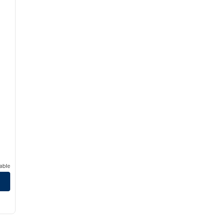
able
ilton
/
12