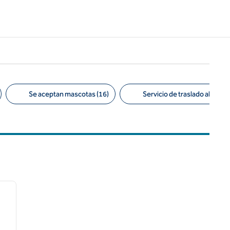
Se aceptan mascotas (16)
Servicio de traslado al aerop
/
12
siguiente imagen