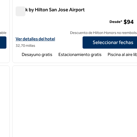
Spark by Hilton San Jose Airport
Spark by Hilton San Jose Airport
$94
Desde*
able
Descuento de Hilton Honors no reembols
Ver detalles del hotel Spark by Hilton San Jose Airport
Ver detalles del hotel
Seleccionar fechas
32,70 millas
Desayuno gratis
Estacionamiento gratis
Piscina al aire li
/
12
1
siguiente imagen
imagen anterior
1 de 12