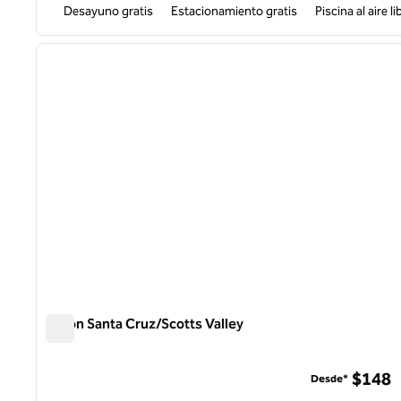
Desayuno gratis
Estacionamiento gratis
Piscina al aire li
1
imagen anterior
1 de 11
Hilton Santa Cruz/Scotts Valley
Hilton Santa Cruz/Scotts Valley
$148
Desde*