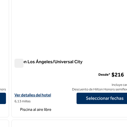
Hilton Los Ángeles/Universal City
Hilton Los Ángeles/Universal City
tr
$216
Desde*
Incluye ca
nors
Descuento de Hilton Honors semiflex
utive Meeting Ctr
Ver detalles del hotel Hilton Los Angeles/Universal City
Ver detalles del hotel
Seleccionar fechas
6,13 millas
Piscina al aire libre
/
12
1
siguiente imagen
imagen anterior
1 de 12