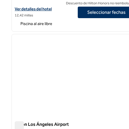
Descuento de Hilton Honors no reembols
Ver detalles del hotel Hilton Arcadia Los Angeles
Ver detalles del hotel
Seleccionar fechas
12,42 millas
Piscina al aire libre
1
imagen anterior
1 de 12
Hilton Los Ángeles Airport