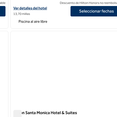
able
Descuento de Hilton Honors no reembols
Ver detalles del hotel Hilton Los Angeles Culver City
Ver detalles del hotel
Seleccionar fechas
13,70 millas
Piscina al aire libre
/
12
1
siguiente imagen
imagen anterior
1 de 12
Hilton Santa Monica Hotel & Suites