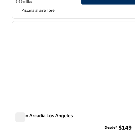
9,69 millas
Piscina al aire libre
1
imagen anterior
1 de 12
Hilton Arcadia Los Angeles
Hilton Arcadia Los Angeles
$149
Desde*