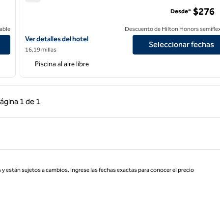
Hilton Santa Monica Hotel & Suites
$276
Desde*
able
Descuento de Hilton Honors semiflex
Ver detalles del hotel Hilton Santa Monica Hotel & Suites
Ver detalles del hotel
Seleccionar fechas
16,19 millas
Piscina al aire libre
 anterior, 1 de 1
Página siguiente, 1 de 1
ágina
1 de 1
Página 1 de 1
 y están sujetos a cambios. Ingrese las fechas exactas para conocer el precio