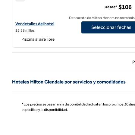
Hilton Los Ángeles Airport
$106
Desde*
Descuento de Hilton Honors no reembols
Ver detalles del hotel Hilton Los Angeles Airport
Ver detalles del hotel
Seleccionar fechas
15,38 millas
Piscina al aire libre
Página
P
Hoteles Hilton Glendale por servicios y comodidades
*Los precios se basan en la disponibilidad actual en los próximos 30 días
específico y la disponibilidad.