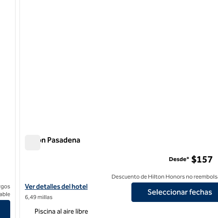
Hilton Pasadena
Hilton Pasadena
$157
Desde*
Descuento de Hilton Honors no reembols
Ver detalles del hotel Hilton Pasadena
Ver detalles del hotel
rgos
Seleccionar fechas
able
6,49 millas
Piscina al aire libre