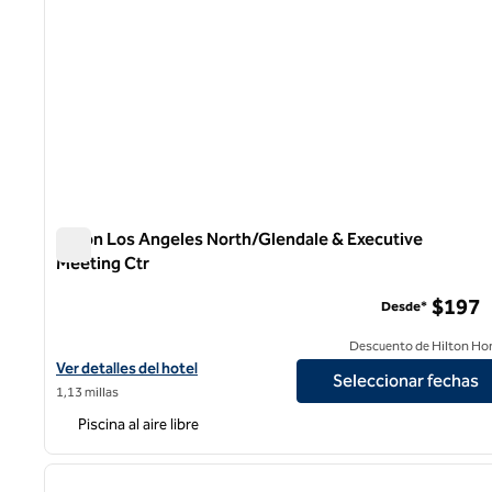
Hilton Los Angeles North/Glendale & Executive
Meeting Ctr
Hilton Los Angeles North/Glendale & Executive Meeting C
$197
Desde*
Descuento de Hilton Ho
Ver detalles del hotel Hilton Los Angeles North/Glendale & Exec
Ver detalles del hotel
Seleccionar fechas
1,13 millas
Piscina al aire libre
1
imagen anterior
1 de 12