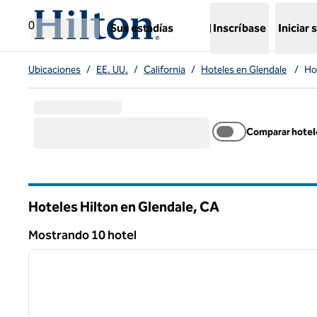
Saltar a contenido
,
abre una nueva pestaña
0
Sus estadías
Inscríbase
Iniciar 
Ubicaciones
/
EE. UU.
/
California
/
Hoteles en Glendale
/
Ho
Comparar hotel
Hoteles Hilton en Glendale,
CA
California
Mostrando 10 hotel
1
Mostrando 10 hotel
imagen anterior
1 de 12