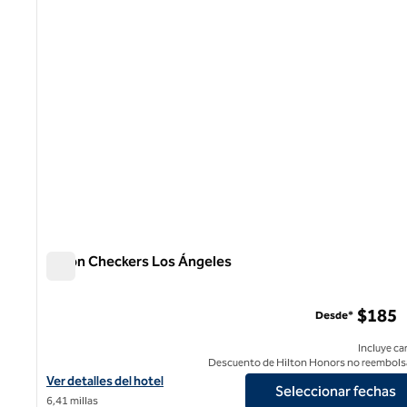
Hilton Checkers Los Ángeles
Hilton Checkers Los Ángeles
$185
Desde*
Incluye ca
Descuento de Hilton Honors no reembols
Ver detalles del hotel Hilton Checkers Los Angeles
Ver detalles del hotel
Seleccionar fechas
6,41 millas