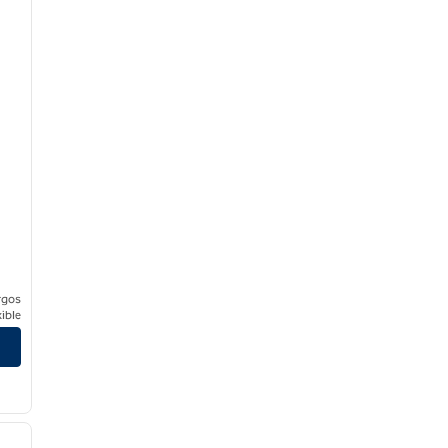
rgos
ible
/
12
siguiente imagen