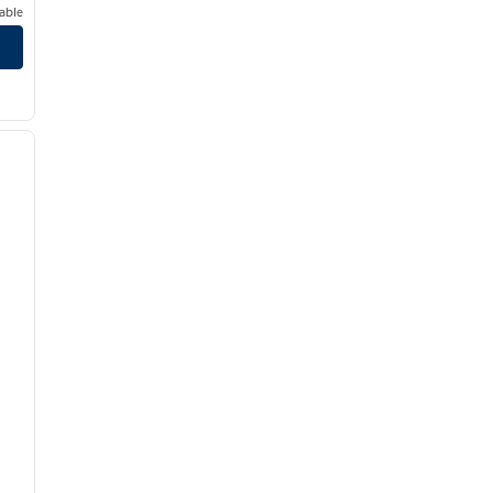
able
/
12
siguiente imagen