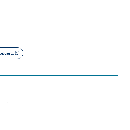
ropuerto (1)
/
11
siguiente imagen