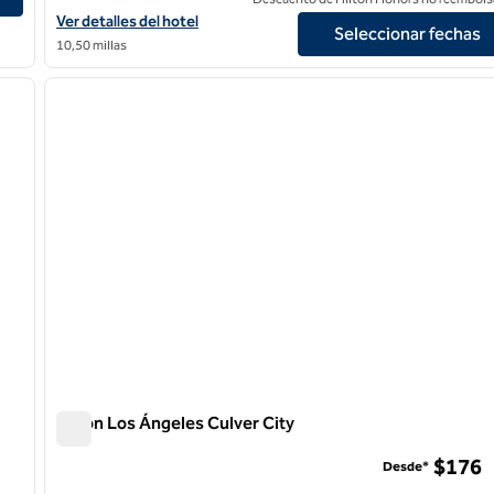
Ver detalles del hotel The Beverly Hilton
Ver detalles del hotel
Seleccionar fechas
10,50 millas
/
12
1
siguiente imagen
imagen anterior
1 de 12
Hilton Los Ángeles Culver City
Hilton Los Ángeles Culver City
$176
Desde*