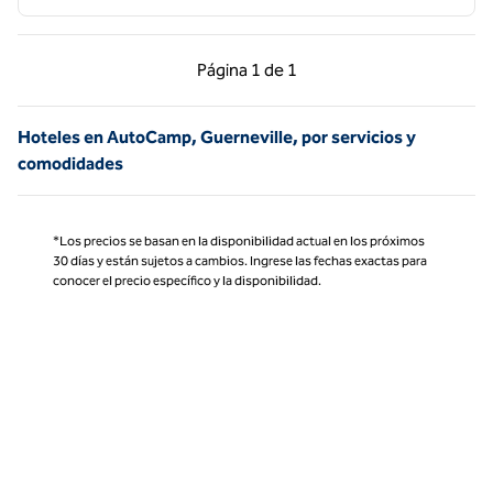
Página anterior, 1 de 1
Página siguiente, 1 d
Página
1 de 1
Página 1 de 1
Hoteles en AutoCamp, Guerneville, por servicios y
comodidades
*Los precios se basan en la disponibilidad actual en los próximos
30 días y están sujetos a cambios. Ingrese las fechas exactas para
conocer el precio específico y la disponibilidad.