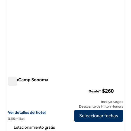
AutoCamp Sonoma
AutoCamp Sonoma
$260
Desde*
Incluye cargos
Descuento de Hilton Honors
Ver detalles del hotel para AutoCamp Sonoma
Ver detalles del hotel
Seleccionar fechas
0,66 millas
Estacionamiento gratis