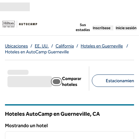
Saltar a contenido
,
abre una pestaña n
Sus
Inscríbase
Inicie sesión
estadías
Ubicaciones
/
EE. UU.
/
California
/
Hoteles en Guerneville
/
Hoteles en AutoCamp Guerneville
Comparar
Estacionamiento d
hoteles
Filtros sugeridos
Hoteles AutoCamp en Guerneville,
CA
California
Mostrando un hotel
1
/
12
Mostrando un hotel
imagen anterior
siguie
1 de 12