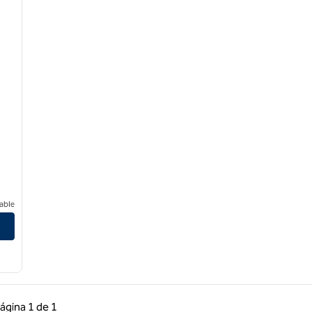
able
 anterior, 1 de 1
Página siguiente, 1 de 1
ágina
1 de 1