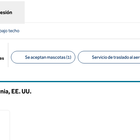
sesión
 bajo techo
Se aceptan mascotas (1)
Servicio de traslado al ae
es
Filtros sugeridos
nia, EE. UU.
/
12
siguiente imagen