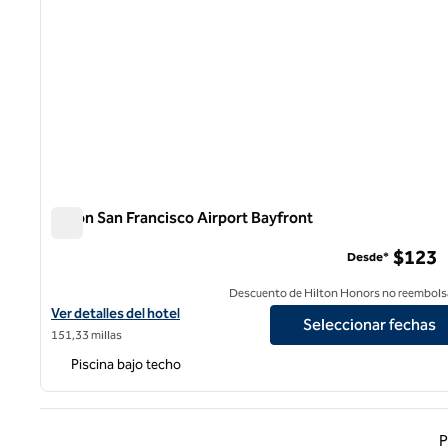
Hilton San Francisco Airport Bayfront
Hilton San Francisco Airport Bayfront
$123
Desde*
Descuento de Hilton Honors no reembols
Ver detalles del hotel Hilton San Francisco Airport Bayfront
Ver detalles del hotel
Seleccionar fechas
151,33 millas
Piscina bajo techo
Página
P