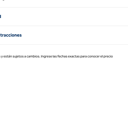
Página 1 de 1
d
atracciones
 y están sujetos a cambios. Ingrese las fechas exactas para conocer el precio