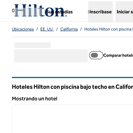
Saltar a contenido
,
abre una nueva pestaña
0
Sus estadías
Inscríbase
Iniciar 
Ubicaciones
/
EE. UU.
/
California
/
Hoteles Hilton con piscina
Comparar hotel
Hoteles Hilton con piscina bajo techo en Califor
Mostrando un hotel
1
Mostrando un hotel
imagen anterior
1 de 12