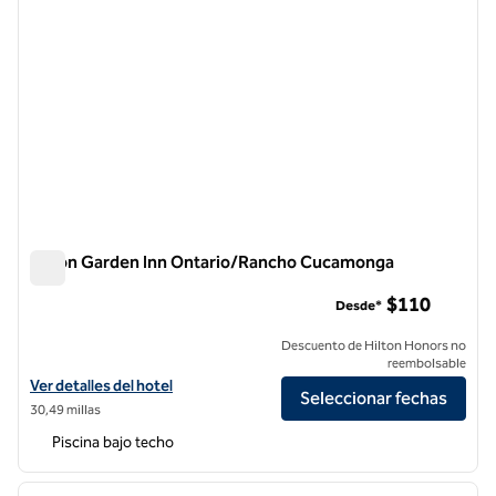
Hilton Garden Inn Ontario/Rancho Cucamonga
Hilton Garden Inn Ontario/Rancho Cucamonga
$110
Desde*
Descuento de Hilton Honors no
reembolsable
Ver detalles del hotel Hilton Garden Inn Ontario/Rancho Cucamonga
Ver detalles del hotel
Seleccionar fechas
30,49 millas
Piscina bajo techo
1
/
11
imagen anterior
siguie
1 de 11