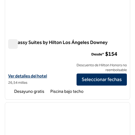
Embassy Suites by Hilton Los Ángeles Downey
Embassy Suites by Hilton Los Ángeles Downey
$154
Desde*
Descuento de Hilton Honors no
reembolsable
Ver detalles del hotel Embassy Suites by Hilton Los Angeles Downey
Ver detalles del hotel
Seleccionar fechas
26,54 millas
Desayuno gratis
Piscina bajo techo
1
/
12
imagen anterior
siguie
1 de 12