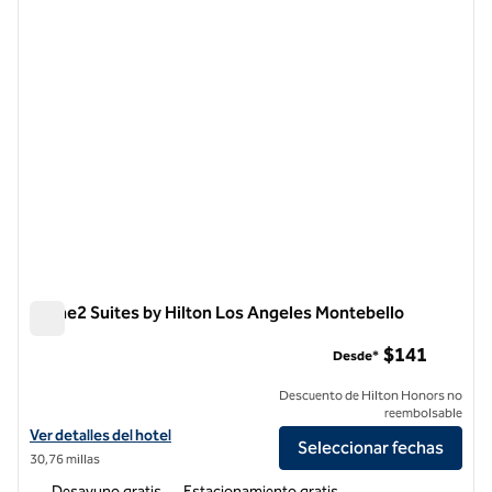
Home2 Suites by Hilton Los Angeles Montebello
Home2 Suites by Hilton Los Angeles Montebello
$141
Desde*
Descuento de Hilton Honors no
reembolsable
Ver detalles del hotel Home2 Suites by Hilton Los Angeles Montebell
Ver detalles del hotel
Seleccionar fechas
30,76 millas
Desayuno gratis
Estacionamiento gratis