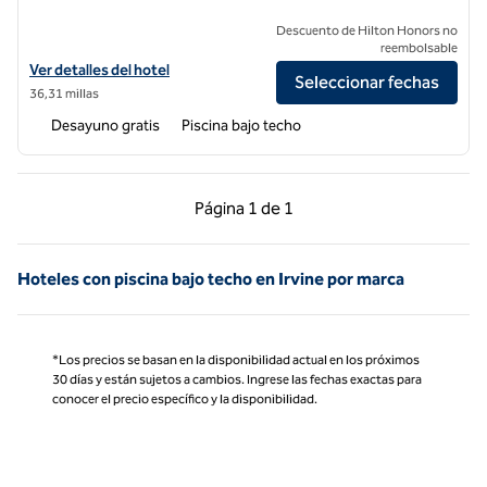
Descuento de Hilton Honors no
reembolsable
Ver detalles del hotel Hampton Inn Los Angeles Int'l Airport/Hawtho
Ver detalles del hotel
Seleccionar fechas
36,31 millas
Desayuno gratis
Piscina bajo techo
Página anterior, 1 de 1
Página siguiente, 1 d
Página
1 de 1
Página 1 de 1
Hoteles con piscina bajo techo en Irvine por marca
*Los precios se basan en la disponibilidad actual en los próximos
30 días y están sujetos a cambios. Ingrese las fechas exactas para
conocer el precio específico y la disponibilidad.