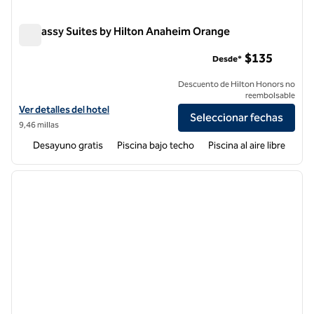
Embassy Suites by Hilton Anaheim Orange
Embassy Suites by Hilton Anaheim Orange
$135
Desde*
Descuento de Hilton Honors no
reembolsable
Ver detalles del hotel Embassy Suites by Hilton Anaheim Orange
Ver detalles del hotel
Seleccionar fechas
9,46 millas
Desayuno gratis
Piscina bajo techo
Piscina al aire libre
1
/
12
imagen anterior
siguie
1 de 12