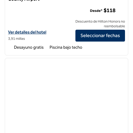
Embassy Suites by Hilton Santa Ana Orange County Airport
$118
Desde*
Descuento de Hilton Honors no
reembolsable
Ver detalles del hotel Embassy Suites by Hilton Santa Ana Orange Co
Ver detalles del hotel
Seleccionar fechas
3,91 millas
Desayuno gratis
Piscina bajo techo
1
/
12
imagen anterior
siguie
1 de 12