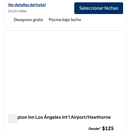
Ver detalles del hotel Embassy Suites by Hilton Arcadia Pasadena Are
Ver detalles del hotel
Seleccionar fechas
34,25 millas
Desayuno gratis
Piscina bajo techo
1
/
12
imagen anterior
siguie
1 de 12
Hampton Inn Los Ángeles Int'l Airport/Hawthorne
Hampton Inn Los Ángeles Int'l Airport/Hawthorne
$125
Desde*