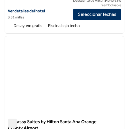
Descuento de Hilton Honors no
reembolsable
Ver detalles del hotel Embassy Suites by Hilton Irvine Orange County
Ver detalles del hotel
Seleccionar fechas
3,31 millas
Desayuno gratis
Piscina bajo techo
1
/
11
imagen anterior
siguie
1 de 11
Embassy Suites by Hilton Santa Ana Orange
County Airport