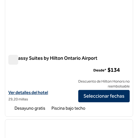
Embassy Suites by Hilton Ontario Airport
Embassy Suites by Hilton Ontario Airport
$134
Desde*
Descuento de Hilton Honors no
reembolsable
Ver detalles del hotel Embassy Suites by Hilton Ontario Airport
Ver detalles del hotel
Seleccionar fechas
29,20 millas
Desayuno gratis
Piscina bajo techo
1
/
12
imagen anterior
siguie
1 de 12