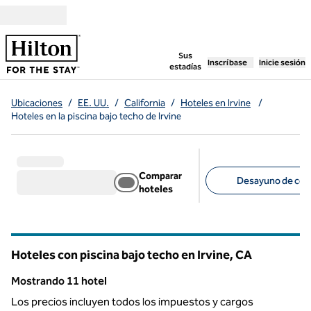
Saltar a contenido
,
abre una pestaña n
Sus
Inscríbase
Inicie sesión
estadías
Ubicaciones
/
EE. UU.
/
California
/
Hoteles en Irvine
/
Hoteles en la piscina bajo techo de Irvine
Comparar
Desayuno de corte
hoteles
Filtros sugeridos
Hoteles con piscina bajo techo en Irvine,
CA
California
Mostrando 11 hotel
Mostrando 11 hotel
Los precios incluyen todos los impuestos y cargos
1
/
12