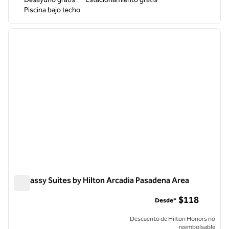
Piscina bajo techo
1
/
12
imagen anterior
siguie
1 de 12
Embassy Suites by Hilton Arcadia Pasadena Area
Embassy Suites by Hilton Arcadia Pasadena Area
$118
Desde*
Descuento de Hilton Honors no
reembolsable