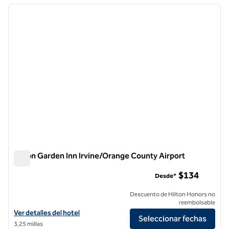
imagen anterior
siguie
1 de 12
Hilton Garden Inn Irvine/Orange County Airport
Hilton Garden Inn Irvine/Orange County Airport
$134
Desde*
Descuento de Hilton Honors no
reembolsable
Ver detalles del hotel Hilton Garden Inn Irvine/Orange County Airpor
Ver detalles del hotel
Seleccionar fechas
3,25 millas