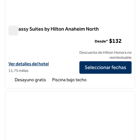
Embassy Suites by Hilton Anaheim North
Embassy Suites by Hilton Anaheim North
$132
Desde*
Descuento de Hilton Honors no
reembolsable
Ver detalles del hotel Embassy Suites by Hilton Anaheim North
Ver detalles del hotel
Seleccionar fechas
11,75 millas
Desayuno gratis
Piscina bajo techo
1
/
12
imagen anterior
siguie
1 de 12