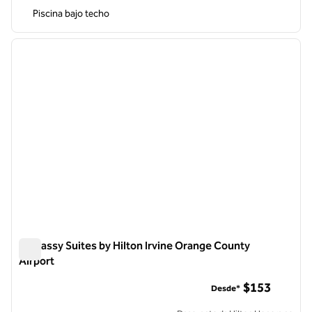
Piscina bajo techo
1
/
12
imagen anterior
siguie
1 de 12
Embassy Suites by Hilton Irvine Orange County
Airport
Embassy Suites by Hilton Irvine Orange County Airport
$153
Desde*