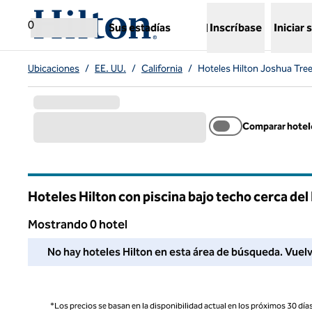
Saltar a contenido
,
abre una nueva pestaña
0
Sus estadías
Inscríbase
Iniciar 
Ubicaciones
/
EE. UU.
/
California
/
Hoteles Hilton Joshua Tree
Comparar hotel
Hoteles Hilton con piscina bajo techo cerca del
Mostrando 0 hotel
No pudimos encontrar ningún hotel para usted en esta área. 
No hay hoteles Hilton en esta área de búsqueda. Vuelva a
*Los precios se basan en la disponibilidad actual en los próximos 30 días