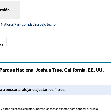
sesión
 National Park con piscina bajo techo
es
Filtros sugeridos
 Parque Nacional Joshua Tree, California, EE. UU.
Ajuste los filtros o intente alejar la imagen para obtener más re
 buscar al alejar o ajustar los filtros.
 y están sujetos a cambios. Ingrese las fechas exactas para conocer el precio