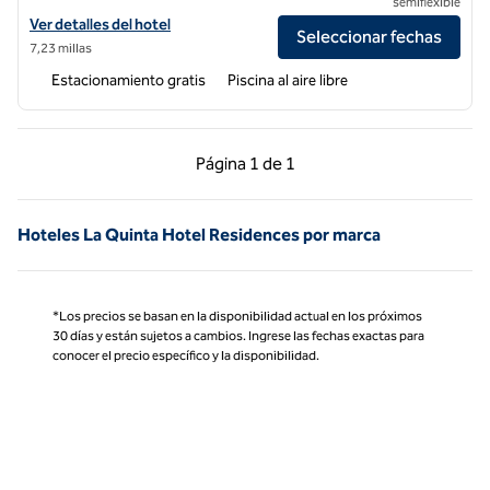
semiflexible
Ver detalles del hotel Hilton Grand Vacations Club Palm Desert
Ver detalles del hotel
Seleccionar fechas
7,23 millas
Estacionamiento gratis
Piscina al aire libre
Página anterior, 1 de 1
Página siguiente, 1 d
Página
1 de 1
Página 1 de 1
Hoteles La Quinta Hotel Residences por marca
*Los precios se basan en la disponibilidad actual en los próximos
30 días y están sujetos a cambios. Ingrese las fechas exactas para
conocer el precio específico y la disponibilidad.