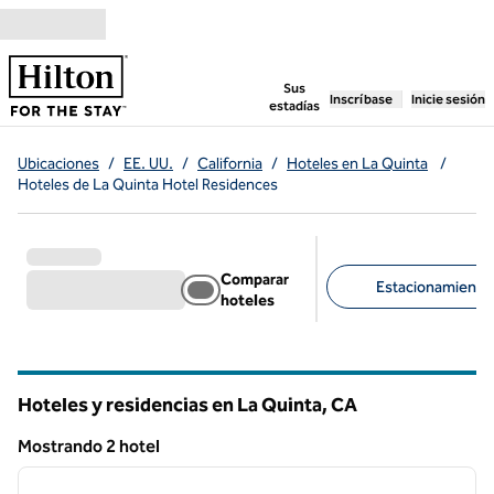
Saltar a contenido
,
abre una pestaña n
Sus
Inscríbase
Inicie sesión
estadías
Ubicaciones
/
EE. UU.
/
California
/
Hoteles en La Quinta
/
Hoteles de La Quinta Hotel Residences
Comparar
Estacionamiento d
hoteles
Filtros sugeridos
Hoteles y residencias en La Quinta,
CA
California
Mostrando 2 hotel
1
/
12
Mostrando 2 hotel
imagen anterior
siguie
1 de 12