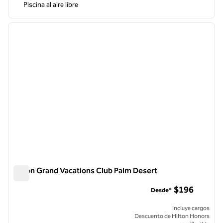
Piscina al aire libre
1
/
12
imagen anterior
siguie
1 de 12
Hilton Grand Vacations Club Palm Desert
Hilton Grand Vacations Club Palm Desert
$196
Desde*
Incluye cargos
Descuento de Hilton Honors