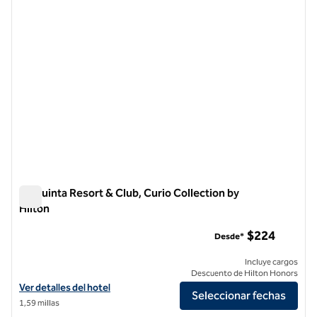
La Quinta Resort & Club, Curio Collection by
Hilton
La Quinta Resort & Club, Curio Collection by Hilton
$224
Desde*
Incluye cargos
Descuento de Hilton Honors
Ver detalles del hotel La Quinta Resort & Club, Curio Collection by Hi
Ver detalles del hotel
Seleccionar fechas
1,59 millas