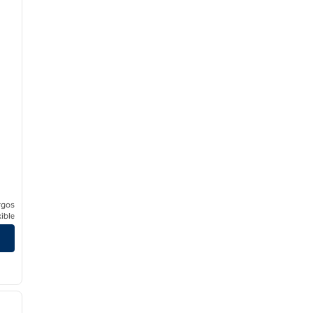
rgos
ible
/
12
siguiente imagen