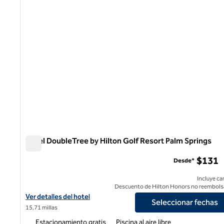
Hotel DoubleTree by Hilton Golf Resort Palm Springs
Hotel DoubleTree by Hilton Golf Resort Palm Springs
$131
Desde*
Incluye ca
Descuento de Hilton Honors no reembols
Ver detalles del hotel DoubleTree by Hilton Golf Resort Palm Spri
Ver detalles del hotel
Seleccionar fechas
15,71 millas
Estacionamiento gratis
Piscina al aire libre