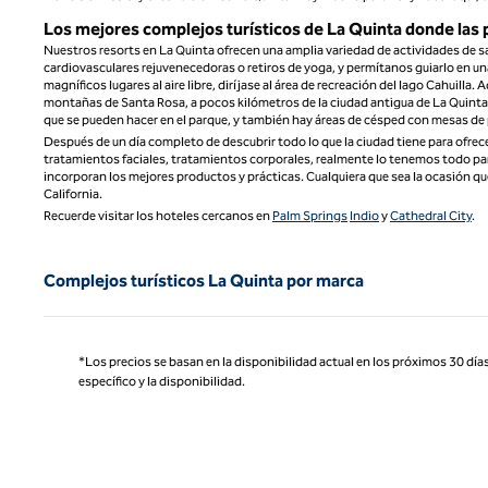
Los mejores complejos turísticos de La Quinta donde las
Nuestros resorts en La Quinta ofrecen una amplia variedad de actividades de s
cardiovasculares rejuvenecedoras o retiros de yoga, y permítanos guiarlo en una
magníficos lugares al aire libre, diríjase al área de recreación del lago Cahuilla.
montañas de Santa Rosa, a pocos kilómetros de la ciudad antigua de La Quinta.
que se pueden hacer en el parque, y también hay áreas de césped con mesas de pi
Después de un día completo de descubrir todo lo que la ciudad tiene para ofrec
tratamientos faciales, tratamientos corporales, realmente lo tenemos todo par
incorporan los mejores productos y prácticas. Cualquiera que sea la ocasión que 
California.
Recuerde visitar los hoteles cercanos en
Palm Springs
Indio
y
Cathedral City
.
Complejos turísticos La Quinta por marca
*Los precios se basan en la disponibilidad actual en los próximos 30 días
específico y la disponibilidad.