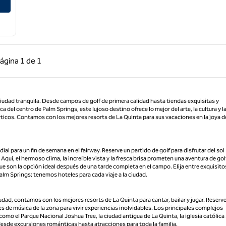
 anterior, 1 de 1
Página siguiente, 1 de 1
ágina
1 de 1
Página 1 de 1
ciudad tranquila. Desde campos de golf de primera calidad hasta tiendas exquisitas y
a del centro de Palm Springs, este lujoso destino ofrece lo mejor del arte, la cultura y l
cos. Contamos con los mejores resorts de La Quinta para sus vacaciones en la joya d
l para un fin de semana en el fairway. Reserve un partido de golf para disfrutar del sol
 Aquí, el hermoso clima, la increíble vista y la fresca brisa prometen una aventura de gol
ue son la opción ideal después de una tarde completa en el campo. Elija entre exquisito
alm Springs; tenemos hoteles para cada viaje a la ciudad.
ciudad, contamos con los mejores resorts de La Quinta para cantar, bailar y jugar. Reserv
s de música de la zona para vivir experiencias inolvidables. Los principales complejos
omo el Parque Nacional Joshua Tree, la ciudad antigua de La Quinta, la iglesia católica 
, desde excursiones románticas hasta atracciones para toda la familia.