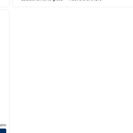
/
12
siguiente imagen
able