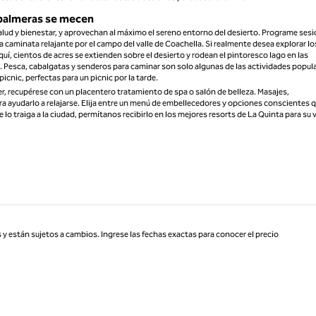
 palmeras se mecen
alud y bienestar, y aprovechan al máximo el sereno entorno del desierto. Programe ses
 caminata relajante por el campo del valle de Coachella. Si realmente desea explorar lo
 Aquí, cientos de acres se extienden sobre el desierto y rodean el pintoresco lago en las
 Pesca, cabalgatas y senderos para caminar son solo algunas de las actividades popul
cnic, perfectas para un picnic por la tarde.
er, recupérese con un placentero tratamiento de spa o salón de belleza. Masajes,
a ayudarlo a relajarse. Elija entre un menú de embellecedores y opciones conscientes 
lo traiga a la ciudad, permítanos recibirlo en los mejores resorts de La Quinta para su v
 y están sujetos a cambios. Ingrese las fechas exactas para conocer el precio