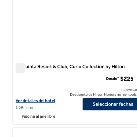
La Quinta Resort & Club, Curio Collection by Hilton
La Quinta Resort & Club, Curio Collection by Hilton
$225
Desde*
Incluye ca
Descuento de Hilton Honors no reembols
Ver detalles del hotel La Quinta Resort & Club, Curio Collection b
Ver detalles del hotel
Seleccionar fechas
1,59 millas
Piscina al aire libre
1
imagen anterior
1 de 12