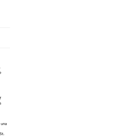
a
e
f
s
e una
St.