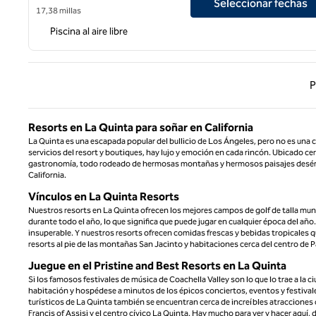
Seleccionar fechas
17,38 millas
Piscina al aire libre
Página
P
Resorts en La Quinta para soñar en California
La Quinta es una escapada popular del bullicio de Los Ángeles, pero no es una 
servicios del resort y boutiques, hay lujo y emoción en cada rincón. Ubicado cerc
gastronomía, todo rodeado de hermosas montañas y hermosos paisajes desérti
California.
Vínculos en La Quinta Resorts
Nuestros resorts en La Quinta ofrecen los mejores campos de golf de talla mundia
durante todo el año, lo que significa que puede jugar en cualquier época del año.
insuperable. Y nuestros resorts ofrecen comidas frescas y bebidas tropicales q
resorts al pie de las montañas San Jacinto y habitaciones cerca del centro de P
Juegue en el Pristine and Best Resorts en La Quinta
Si los famosos festivales de música de Coachella Valley son lo que lo trae a la 
habitación y hospédese a minutos de los épicos conciertos, eventos y festivale
turísticos de La Quinta también se encuentran cerca de increíbles atracciones c
Francis of Assisi y el centro cívico La Quinta. Hay mucho para ver y hacer aquí