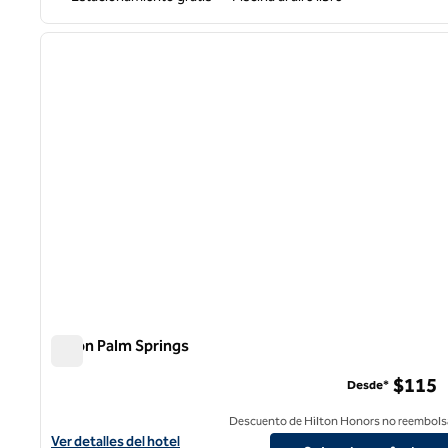
1
imagen anterior
1 de 12
Hilton Palm Springs
Hilton Palm Springs
$115
Desde*
Descuento de Hilton Honors no reembols
Ver detalles del hotel Hilton Palm Springs
Ver detalles del hotel