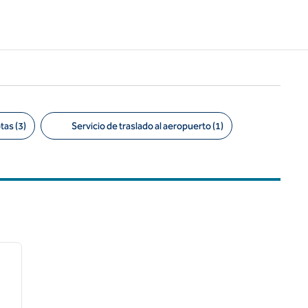
as (3)
Servicio de traslado al aeropuerto (1)
/
12
siguiente imagen