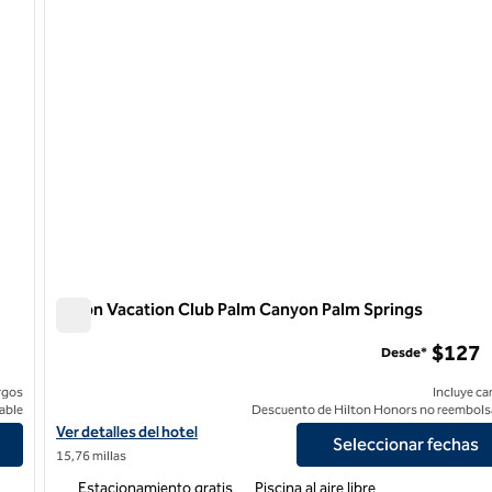
Hilton Vacation Club Palm Canyon Palm Springs
Hilton Vacation Club Palm Canyon Palm Springs
$127
Desde*
rgos
Incluye ca
able
Descuento de Hilton Honors no reembols
ngs
Ver detalles del hotel Hilton Vacation Club Palm Canyon Palm Spr
Ver detalles del hotel
Seleccionar fechas
15,76 millas
Estacionamiento gratis
Piscina al aire libre