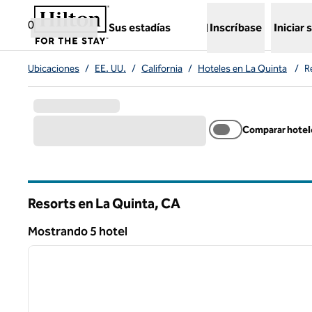
Saltar a contenido
,
abre una nueva pestaña
0
Sus estadías
Inscríbase
Iniciar 
Ubicaciones
/
EE. UU.
/
California
/
Hoteles en La Quinta
/
R
Comparar hotel
Resorts en La Quinta,
CA
California
Mostrando 5 hotel
1
Mostrando 5 hotel
imagen anterior
1 de 12