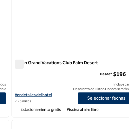
Hilton Grand Vacations Club Palm Desert
Hilton Grand Vacations Club Palm Desert
$196
Desde*
rgos
Incluye ca
able
Descuento de Hilton Honors semiflex
y Hilton
Ver detalles del hotel Hilton Grand Vacations Club Palm Desert
Ver detalles del hotel
Seleccionar fechas
7,23 millas
Estacionamiento gratis
Piscina al aire libre
/
12
1
siguiente imagen
imagen anterior
1 de 12