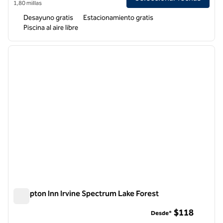
1,80 millas
Desayuno gratis
Estacionamiento gratis
Piscina al aire libre
1
/
12
imagen anterior
siguie
1 de 12
Hampton Inn Irvine Spectrum Lake Forest
Hampton Inn Irvine Spectrum Lake Forest
$118
Desde*