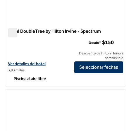
Hotel DoubleTree by Hilton Irvine - Spectrum
Hotel DoubleTree by Hilton Irvine - Spectrum
$150
Desde*
Descuento de Hilton Honors
semiflexible
Ver detalles del hotel DoubleTree by Hilton Irvine - Spectrum
Ver detalles del hotel
Seleccionar fechas
3,93 millas
Piscina al aire libre
1
/
12
imagen anterior
siguie
1 de 12