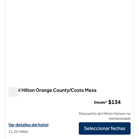
imagen anterior
siguie
1 de 12
Hotel Hilton Orange County/Costa Mesa
Hotel Hilton Orange County/Costa Mesa
$134
Desde*
Descuento de Hilton Honors no
reembolsable
Ver detalles del hotel Hilton Orange County/Costa Mesa
Ver detalles del hotel
Seleccionar fechas
11,32 millas