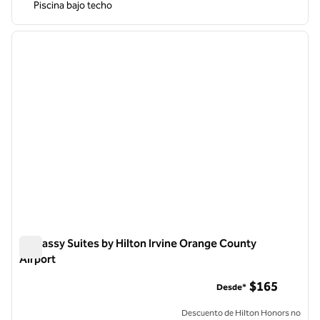
Piscina bajo techo
1
/
12
imagen anterior
siguie
1 de 12
Embassy Suites by Hilton Irvine Orange County
Airport
Embassy Suites by Hilton Irvine Orange County Airport
$165
Desde*
Descuento de Hilton Honors no