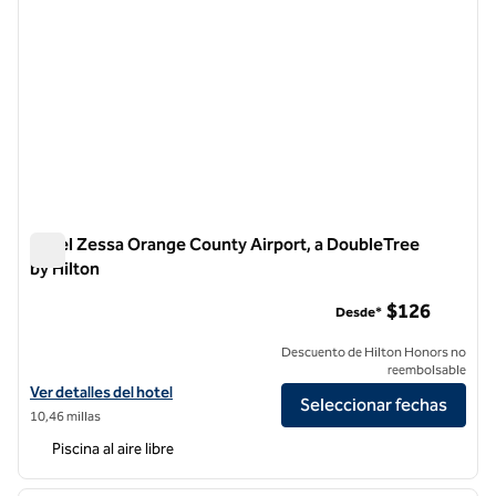
Hotel Zessa Orange County Airport, a DoubleTree
by Hilton
Hotel Zessa Orange County Airport, a DoubleTree by Hilton
$126
Desde*
Descuento de Hilton Honors no
reembolsable
Ver detalles del hotel Zessa Orange County Airport, a DoubleTree by 
Ver detalles del hotel
Seleccionar fechas
10,46 millas
Piscina al aire libre
1
/
12