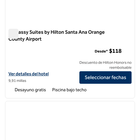
Embassy Suites by Hilton Santa Ana Orange
County Airport
Embassy Suites by Hilton Santa Ana Orange County Airport
$118
Desde*
Descuento de Hilton Honors no
reembolsable
Ver detalles del hotel Embassy Suites by Hilton Santa Ana Orange Co
Ver detalles del hotel
Seleccionar fechas
9,91 millas
Desayuno gratis
Piscina bajo techo
1
/
12
imagen anterior
siguie
1 de 12