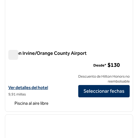
Hilton Irvine/Orange County Airport
Hilton Irvine/Orange County Airport
$130
Desde*
Descuento de Hilton Honors no
reembolsable
Ver detalles del hotel Hilton Irvine/Orange County Airport
Ver detalles del hotel
Seleccionar fechas
9,91 millas
Piscina al aire libre
1
/
12
imagen anterior
siguie
1 de 12