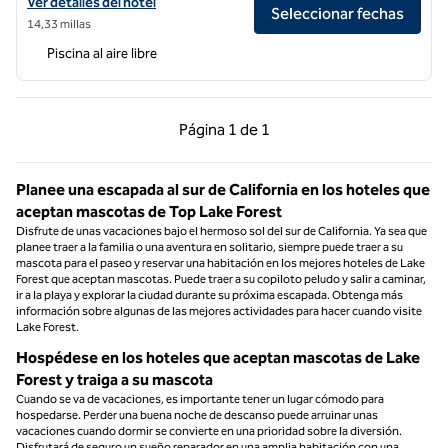
Ver detalles del hotel Fera Anaheim, a DoubleTree by Hilton
Ver detalles del hotel
Seleccionar fechas
14,33 millas
Piscina al aire libre
Página anterior, 1 de 1
Página siguiente, 1 d
Página
1 de 1
Página 1 de 1
Planee una escapada al sur de California en los hoteles que
aceptan mascotas de Top Lake Forest
Disfrute de unas vacaciones bajo el hermoso sol del sur de California. Ya sea que
planee traer a la familia o una aventura en solitario, siempre puede traer a su
mascota para el paseo y reservar una habitación en los mejores hoteles de Lake
Forest que aceptan mascotas. Puede traer a su copiloto peludo y salir a caminar,
ir a la playa y explorar la ciudad durante su próxima escapada. Obtenga más
información sobre algunas de las mejores actividades para hacer cuando visite
Lake Forest.
Hospédese en los hoteles que aceptan mascotas de Lake
Forest y traiga a su mascota
Cuando se va de vacaciones, es importante tener un lugar cómodo para
hospedarse. Perder una buena noche de descanso puede arruinar unas
vacaciones cuando dormir se convierte en una prioridad sobre la diversión.
Disfrutará de seguro un sueño reparador en una amplia habitación con una