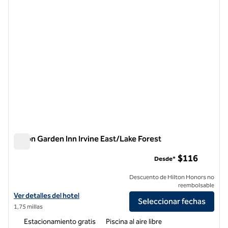
Hilton Garden Inn Irvine East/Lake Forest
Hilton Garden Inn Irvine East/Lake Forest
$116
Desde*
Descuento de Hilton Honors no
reembolsable
Ver detalles del hotel Hilton Garden Inn Irvine East/Lake Forest
Ver detalles del hotel
Seleccionar fechas
1,75 millas
Estacionamiento gratis
Piscina al aire libre