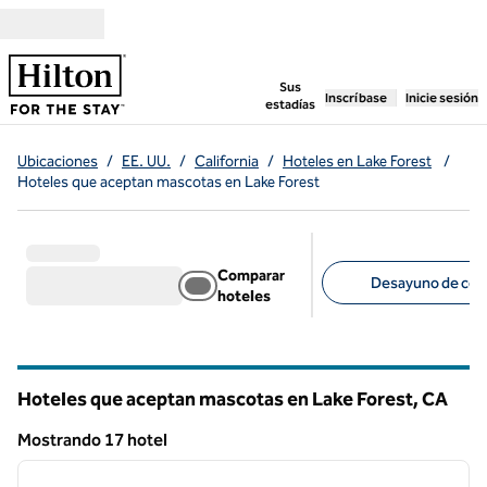
Saltar a contenido
,
abre una pestaña n
Sus
Inscríbase
Inicie sesión
estadías
Ubicaciones
/
EE. UU.
/
California
/
Hoteles en Lake Forest
/
Hoteles que aceptan mascotas en Lake Forest
Comparar
Desayuno de corte
hoteles
Filtros sugeridos
Hoteles que aceptan mascotas en Lake Forest,
CA
California
Mostrando 17 hotel
1
/
12
Mostrando 17 hotel
imagen anterior
siguie
1 de 12