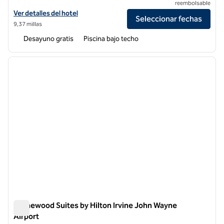
reembolsable
Ver detalles del hotel Embassy Suites by Hilton Irvine Orange County
Ver detalles del hotel
Seleccionar fechas
9,37 millas
Desayuno gratis
Piscina bajo techo
1
/
12
imagen anterior
siguie
1 de 12
Homewood Suites by Hilton Irvine John Wayne
Airport