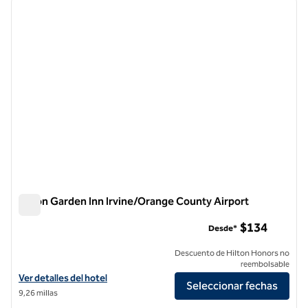
imagen anterior
siguie
1 de 12
Hilton Garden Inn Irvine/Orange County Airport
Hilton Garden Inn Irvine/Orange County Airport
$134
Desde*
Descuento de Hilton Honors no
reembolsable
Ver detalles del hotel Hilton Garden Inn Irvine/Orange County Airpor
Ver detalles del hotel
Seleccionar fechas
9,26 millas