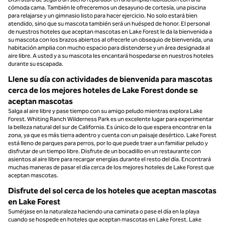
cómoda cama. También le ofreceremos un desayuno de cortesía, una piscina
para relajarse y un gimnasio listo para hacer ejercicio. No solo estará bien
atendido, sino que su mascota también será un huésped de honor. El personal
de nuestros hoteles que aceptan mascotas en Lake Forest le da la bienvenida a
su mascota con los brazos abiertos al ofrecerle un obsequio de bienvenida, una
habitación amplia con mucho espacio para distenderse y un área designada al
aire libre. A usted y a su mascota les encantará hospedarse en nuestros hoteles
durante su escapada.
Llene su día con actividades de bienvenida para mascotas
cerca de los mejores hoteles de Lake Forest donde se
aceptan mascotas
Salga al aire libre y pase tiempo con su amigo peludo mientras explora Lake
Forest. Whiting Ranch Wilderness Park es un excelente lugar para experimentar
la belleza natural del sur de California. Es único de lo que espera encontrar en la
zona, ya que es más tierra adentro y cuenta con un paisaje desértico. Lake Forest
está lleno de parques para perros, por lo que puede traer a un familiar peludo y
disfrutar de un tiempo libre. Disfrute de un bocadillo en un restaurante con
asientos al aire libre para recargar energías durante el resto del día. Encontrará
muchas maneras de pasar el día cerca de los mejores hoteles de Lake Forest que
aceptan mascotas.
Disfrute del sol cerca de los hoteles que aceptan mascotas
en Lake Forest
Sumérjase en la naturaleza haciendo una caminata o pase el día en la playa
cuando se hospede en hoteles que aceptan mascotas en Lake Forest. Lake