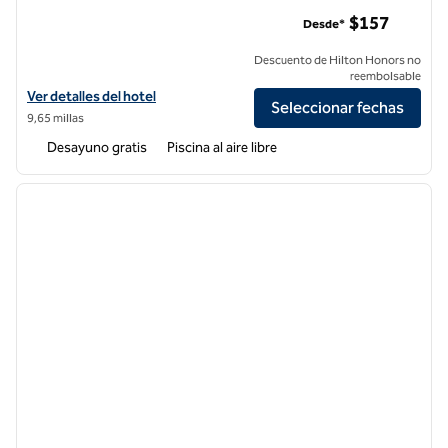
Homewood Suites by Hilton Irvine John Wayne Airport
$157
Desde*
Descuento de Hilton Honors no
reembolsable
Ver detalles del hotel Homewood Suites by Hilton Irvine John Wayne 
Ver detalles del hotel
Seleccionar fechas
9,65 millas
Desayuno gratis
Piscina al aire libre
1
/
12
imagen anterior
siguie
1 de 12