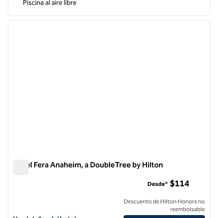
Piscina al aire libre
1
/
13
imagen anterior
siguie
1 de 13
Hotel Fera Anaheim, a DoubleTree by Hilton
Hotel Fera Anaheim, a DoubleTree by Hilton
$114
Desde*
Descuento de Hilton Honors no
reembolsable