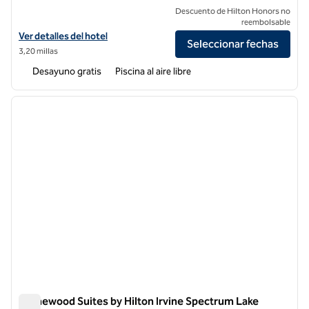
Descuento de Hilton Honors no
reembolsable
Ver detalles del hotel Hampton Inn Irvine Spectrum Lake Forest
Ver detalles del hotel
Seleccionar fechas
3,20 millas
Desayuno gratis
Piscina al aire libre
1
/
12
imagen anterior
siguie
1 de 12
Homewood Suites by Hilton Irvine Spectrum Lake