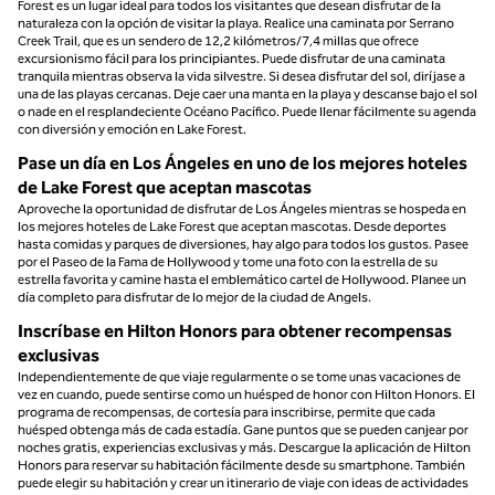
Forest es un lugar ideal para todos los visitantes que desean disfrutar de la
naturaleza con la opción de visitar la playa. Realice una caminata por Serrano
Creek Trail, que es un sendero de 12,2 kilómetros/7,4 millas que ofrece
excursionismo fácil para los principiantes. Puede disfrutar de una caminata
tranquila mientras observa la vida silvestre. Si desea disfrutar del sol, diríjase a
una de las playas cercanas. Deje caer una manta en la playa y descanse bajo el sol
o nade en el resplandeciente Océano Pacífico. Puede llenar fácilmente su agenda
con diversión y emoción en Lake Forest.
Pase un día en Los Ángeles en uno de los mejores hoteles
de Lake Forest que aceptan mascotas
Aproveche la oportunidad de disfrutar de Los Ángeles mientras se hospeda en
los mejores hoteles de Lake Forest que aceptan mascotas. Desde deportes
hasta comidas y parques de diversiones, hay algo para todos los gustos. Pasee
por el Paseo de la Fama de Hollywood y tome una foto con la estrella de su
estrella favorita y camine hasta el emblemático cartel de Hollywood. Planee un
día completo para disfrutar de lo mejor de la ciudad de Angels.
Inscríbase en Hilton Honors para obtener recompensas
exclusivas
Independientemente de que viaje regularmente o se tome unas vacaciones de
vez en cuando, puede sentirse como un huésped de honor con Hilton Honors. El
programa de recompensas, de cortesía para inscribirse, permite que cada
huésped obtenga más de cada estadía. Gane puntos que se pueden canjear por
noches gratis, experiencias exclusivas y más. Descargue la aplicación de Hilton
Honors para reservar su habitación fácilmente desde su smartphone. También
puede elegir su habitación y crear un itinerario de viaje con ideas de actividades