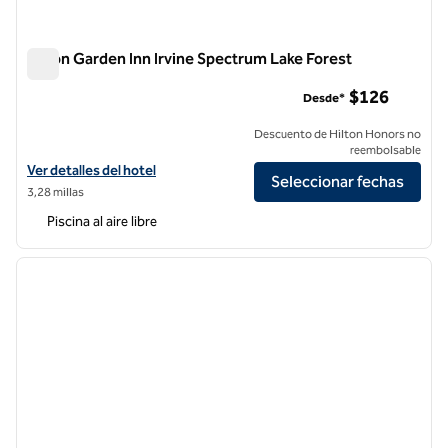
Hilton Garden Inn Irvine Spectrum Lake Forest
Hilton Garden Inn Irvine Spectrum Lake Forest
$126
Desde*
Descuento de Hilton Honors no
reembolsable
Ver detalles del hotel Hilton Garden Inn Irvine Spectrum Lake Forest
Ver detalles del hotel
Seleccionar fechas
3,28 millas
Piscina al aire libre
1
/
12
imagen anterior
siguie
1 de 12