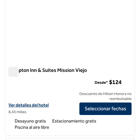
Hampton Inn & Suites Mission Viejo
Hampton Inn & Suites Mission Viejo
$124
Desde*
Descuento de Hilton Honors no
reembolsable
Ver detalles del hotel Hampton Inn & Suites Mission Viejo
Ver detalles del hotel
Seleccionar fechas
8,45 millas
Desayuno gratis
Estacionamiento gratis
Piscina al aire libre
1
/
12