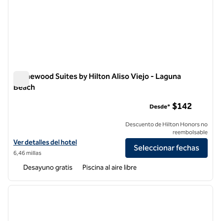
Homewood Suites by Hilton Aliso Viejo - Laguna
Beach
Homewood Suites by Hilton Aliso Viejo - Laguna Beach
$142
Desde*
Descuento de Hilton Honors no
reembolsable
Ver detalles del hotel Homewood Suites by Hilton Aliso Viejo - Lagun
Ver detalles del hotel
Seleccionar fechas
6,46 millas
Desayuno gratis
Piscina al aire libre
1
/
12
imagen anterior
siguie
1 de 12