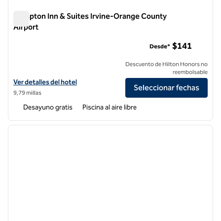
Hampton Inn & Suites Irvine-Orange County
Airport
Hampton Inn & Suites Irvine-Orange County Airport
$141
Desde*
Descuento de Hilton Honors no
reembolsable
Ver detalles del hotel Hampton Inn & Suites Irvine-Orange County Ai
Ver detalles del hotel
Seleccionar fechas
9,79 millas
Desayuno gratis
Piscina al aire libre
1
/
11
imagen anterior
siguie
1 de 11