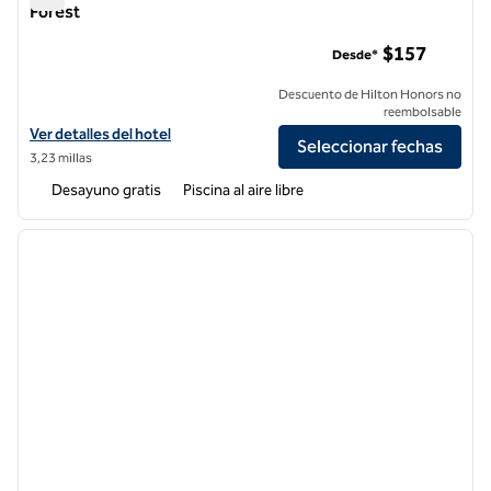
Forest
Homewood Suites by Hilton Irvine Spectrum Lake Forest
$157
Desde*
Descuento de Hilton Honors no
reembolsable
Ver detalles del hotel Homewood Suites by Hilton Irvine Spectrum La
Ver detalles del hotel
Seleccionar fechas
3,23 millas
Desayuno gratis
Piscina al aire libre
1
/
12
imagen anterior
siguie
1 de 12