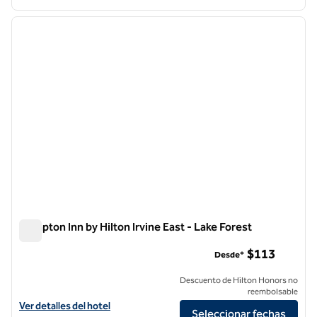
1
/
12
imagen anterior
siguie
1 de 12
Hampton Inn by Hilton Irvine East - Lake Forest
Hampton Inn by Hilton Irvine East - Lake Forest
$113
Desde*
Descuento de Hilton Honors no
reembolsable
Ver detalles del hotel Hampton Inn by Hilton Irvine East - Lake Forest
Ver detalles del hotel
Seleccionar fechas